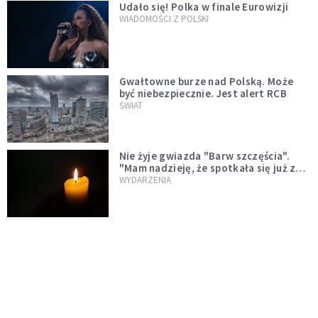
Udało się! Polka w finale Eurowizji
WIADOMOŚCI Z POLSKI
Gwałtowne burze nad Polską. Może
być niebezpiecznie. Jest alert RCB
ŚWIAT
Nie żyje gwiazda "Barw szczęścia".
"Mam nadzieję, że spotkała się już z
Bogiem, którego tak bardzo kochała"
WYDARZENIA