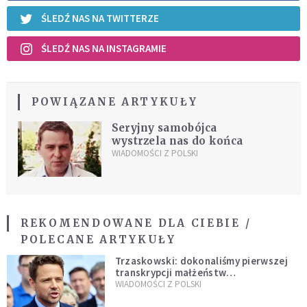
ŚLEDŹ NAS NA TWITTERZE
ŚLEDŹ NAS NA INSTAGRAMIE
POWIĄZANE ARTYKUŁY
Seryjny samobójca
wystrzela nas do końca
WIADOMOŚCI Z POLSKI
REKOMENDOWANE DLA CIEBIE /
POLECANE ARTYKUŁY
Trzaskowski: dokonaliśmy pierwszej
transkrypcji małżeństw
jednopłciowych. “Tak jak
WIADOMOŚCI Z POLSKI
zapowiadałem, bez zwłoki,