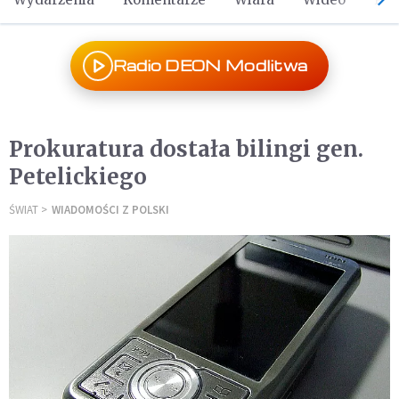
Radio DEON Modlitwa
Prokuratura dostała bilingi gen.
Petelickiego
ŚWIAT
WIADOMOŚCI Z POLSKI