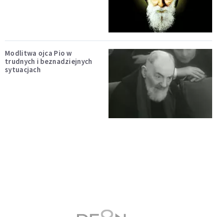
Modlitwa ojca Pio w
trudnych i beznadziejnych
sytuacjach