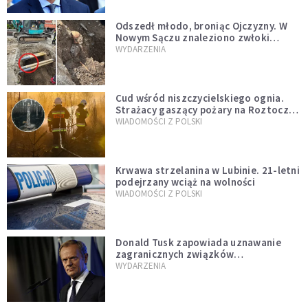
natychmiast”
Odszedł młodo, broniąc Ojczyzny. W
Nowym Sączu znaleziono zwłoki
mężczyzny z czasów potopu
WYDARZENIA
szwedzkiego
Cud wśród niszczycielskiego ognia.
Strażacy gaszący pożary na Roztoczu
opublikowali niezwykłe zdjęcie
WIADOMOŚCI Z POLSKI
Krwawa strzelanina w Lubinie. 21-letni
podejrzany wciąż na wolności
WIADOMOŚCI Z POLSKI
Donald Tusk zapowiada uznawanie
zagranicznych związków
jednopłciowych. "Państwo oblało ten
WYDARZENIA
test"