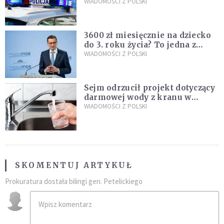
Policja zatrzymała dwóch
WIADOMOŚCI Z POLSKI
nastolatków
3600 zł miesięcznie na dziecko
do 3. roku życia? To jedna z
propozycji programu "Rozwój
WIADOMOŚCI Z POLSKI
Plus"
Sejm odrzucił projekt dotyczący
darmowej wody z kranu w
restauracjach
WIADOMOŚCI Z POLSKI
SKOMENTUJ ARTYKUŁ
Prokuratura dostała bilingi gen. Petelickiego