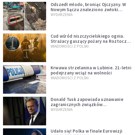
Odszedł młodo, broniąc Ojczyzny. W
Nowym Sączu znaleziono zwłoki
mężczyzny z czasów potopu
WYDARZENIA
szwedzkiego
Cud wśród niszczycielskiego ognia.
Strażacy gaszący pożary na Roztoczu
opublikowali niezwykłe zdjęcie
WIADOMOŚCI Z POLSKI
Krwawa strzelanina w Lubinie. 21-letni
podejrzany wciąż na wolności
WIADOMOŚCI Z POLSKI
Donald Tusk zapowiada uznawanie
zagranicznych związków
jednopłciowych. "Państwo oblało ten
WYDARZENIA
test"
Udało się! Polka w finale Eurowizji