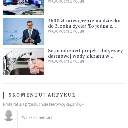
Policja zatrzymała dwóch
WIADOMOŚCI Z POLSKI
nastolatków
3600 zł miesięcznie na dziecko
do 3. roku życia? To jedna z
propozycji programu "Rozwój
WIADOMOŚCI Z POLSKI
Plus"
Sejm odrzucił projekt dotyczący
darmowej wody z kranu w
restauracjach
WIADOMOŚCI Z POLSKI
SKOMENTUJ ARTYKUŁ
Prokuratura przesłuchuje kierowcę ciężarówki