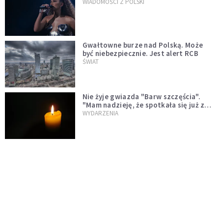
WIADOMOŚCI Z POLSKI
Gwałtowne burze nad Polską. Może
być niebezpiecznie. Jest alert RCB
ŚWIAT
Nie żyje gwiazda "Barw szczęścia".
"Mam nadzieję, że spotkała się już z
Bogiem, którego tak bardzo kochała"
WYDARZENIA