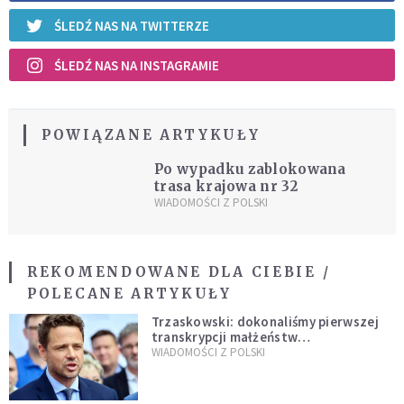
ŚLEDŹ NAS NA TWITTERZE
ŚLEDŹ NAS NA INSTAGRAMIE
POWIĄZANE ARTYKUŁY
Po wypadku zablokowana
trasa krajowa nr 32
WIADOMOŚCI Z POLSKI
REKOMENDOWANE DLA CIEBIE /
POLECANE ARTYKUŁY
Trzaskowski: dokonaliśmy pierwszej
transkrypcji małżeństw
jednopłciowych. “Tak jak
WIADOMOŚCI Z POLSKI
zapowiadałem, bez zwłoki,
natychmiast”