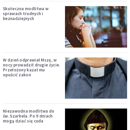
Skuteczna modlitwa w
sprawach trudnych i
beznadziejnych
W dzień odprawiał Mszę, w
nocy prowadził drugie życie.
Przełożony kazał mu
opuścić zakon
Niezawodna modlitwa do
św. Szarbela. Po 9 dniach
mogą dziać się cuda