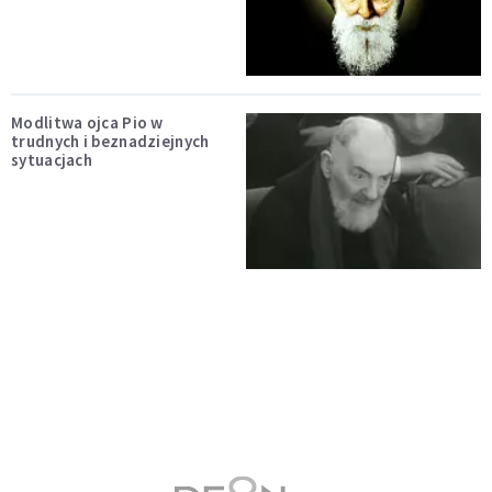
Modlitwa ojca Pio w
trudnych i beznadziejnych
sytuacjach