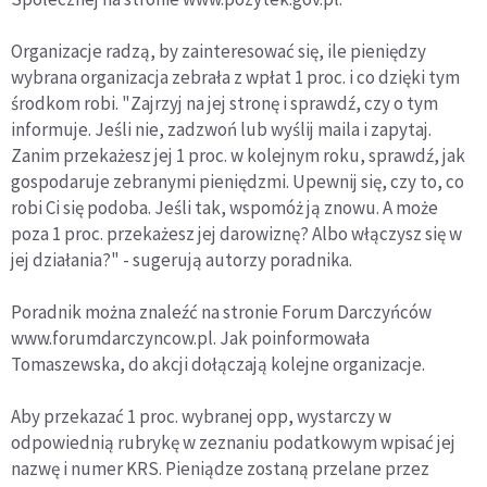
Organizacje radzą, by zainteresować się, ile pieniędzy
wybrana organizacja zebrała z wpłat 1 proc. i co dzięki tym
środkom robi. "Zajrzyj na jej stronę i sprawdź, czy o tym
informuje. Jeśli nie, zadzwoń lub wyślij maila i zapytaj.
Zanim przekażesz jej 1 proc. w kolejnym roku, sprawdź, jak
gospodaruje zebranymi pieniędzmi. Upewnij się, czy to, co
robi Ci się podoba. Jeśli tak, wspomóż ją znowu. A może
poza 1 proc. przekażesz jej darowiznę? Albo włączysz się w
jej działania?" - sugerują autorzy poradnika.
Poradnik można znaleźć na stronie Forum Darczyńców
www.forumdarczyncow.pl. Jak poinformowała
Tomaszewska, do akcji dołączają kolejne organizacje.
Aby przekazać 1 proc. wybranej opp, wystarczy w
odpowiednią rubrykę w zeznaniu podatkowym wpisać jej
nazwę i numer KRS. Pieniądze zostaną przelane przez