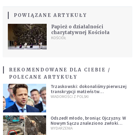
POWIĄZANE ARTYKUŁY
Papież o działalności
charytatywnej Kościoła
KOŚCIÓŁ
REKOMENDOWANE DLA CIEBIE /
POLECANE ARTYKUŁY
Trzaskowski: dokonaliśmy pierwszej
transkrypcji małżeństw
jednopłciowych. “Tak jak
WIADOMOŚCI Z POLSKI
zapowiadałem, bez zwłoki,
natychmiast”
Odszedł młodo, broniąc Ojczyzny. W
Nowym Sączu znaleziono zwłoki
mężczyzny z czasów potopu
WYDARZENIA
szwedzkiego