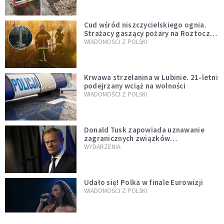
Cud wśród niszczycielskiego ognia.
Strażacy gaszący pożary na Roztoczu
opublikowali niezwykłe zdjęcie
WIADOMOŚCI Z POLSKI
Krwawa strzelanina w Lubinie. 21-letni
podejrzany wciąż na wolności
WIADOMOŚCI Z POLSKI
Donald Tusk zapowiada uznawanie
zagranicznych związków
jednopłciowych. "Państwo oblało ten
WYDARZENIA
test"
Udało się! Polka w finale Eurowizji
WIADOMOŚCI Z POLSKI