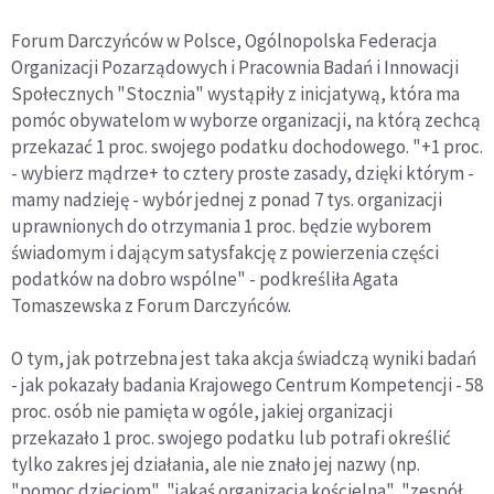
Forum Darczyńców w Polsce, Ogólnopolska Federacja
Organizacji Pozarządowych i Pracownia Badań i Innowacji
Społecznych "Stocznia" wystąpiły z inicjatywą, która ma
pomóc obywatelom w wyborze organizacji, na którą zechcą
przekazać 1 proc. swojego podatku dochodowego. "+1 proc.
- wybierz mądrze+ to cztery proste zasady, dzięki którym -
mamy nadzieję - wybór jednej z ponad 7 tys. organizacji
uprawnionych do otrzymania 1 proc. będzie wyborem
świadomym i dającym satysfakcję z powierzenia części
podatków na dobro wspólne" - podkreśliła Agata
Tomaszewska z Forum Darczyńców.
O tym, jak potrzebna jest taka akcja świadczą wyniki badań
- jak pokazały badania Krajowego Centrum Kompetencji - 58
proc. osób nie pamięta w ogóle, jakiej organizacji
przekazało 1 proc. swojego podatku lub potrafi określić
tylko zakres jej działania, ale nie znało jej nazwy (np.
"pomoc dzieciom", "jakaś organizacja kościelna", "zespół