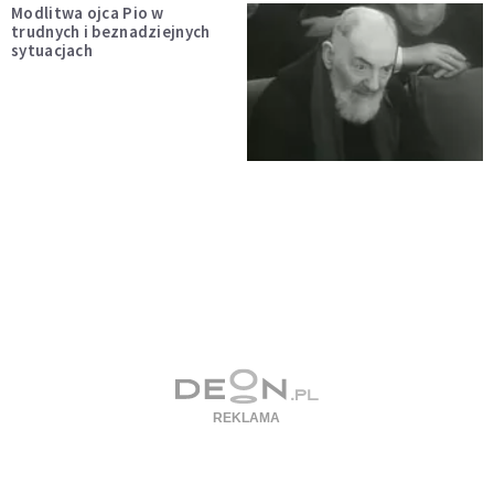
Modlitwa ojca Pio w
trudnych i beznadziejnych
sytuacjach