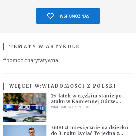
WSPOMÓŻ NAS
TEMATY W ARTYKULE
#pomoc charytatywna
WIĘCEJ W:
WIADOMOŚCI Z POLSKI
15-latek w ciężkim stanie po
ataku w Kamiennej Górze.
Policja zatrzymała dwóch
WIADOMOŚCI Z POLSKI
nastolatków
3600 zł miesięcznie na dziecko
do 3. roku życia? To jedna z