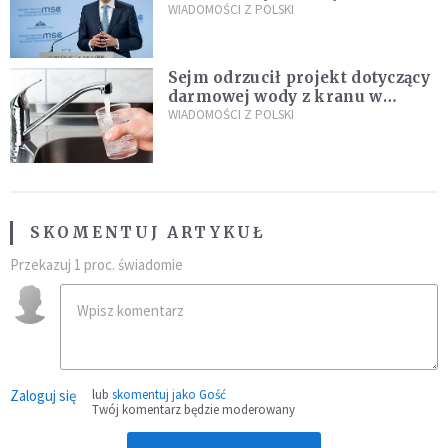
propozycji programu "Rozwój
WIADOMOŚCI Z POLSKI
Plus"
Sejm odrzucił projekt dotyczący
darmowej wody z kranu w
restauracjach
WIADOMOŚCI Z POLSKI
SKOMENTUJ ARTYKUŁ
Przekazuj 1 proc. świadomie
Zaloguj się
lub
skomentuj jako Gość
Twój komentarz będzie moderowany