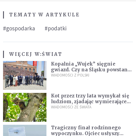
TEMATY W ARTYKULE
#gospodarka
#podatki
WIĘCEJ W:
ŚWIAT
Kopalnia „Wujek” sięgnie
gwiazd. Czy na Śląsku powstanie
„Dolina Krzemowa”?
WIADOMOŚCI Z POLSKI
Kot przez trzy lata wymykał się
ludziom, zjadając wymierające
kaczki. W końcu popełnił
WIADOMOŚCI ZE ŚWIATA
fatalny błąd
Tragiczny finał rodzinnego
wypoczynku. Ojciec usłyszy