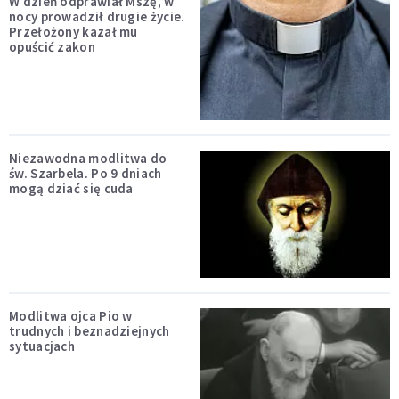
W dzień odprawiał Mszę, w
nocy prowadził drugie życie.
Przełożony kazał mu
opuścić zakon
Niezawodna modlitwa do
św. Szarbela. Po 9 dniach
mogą dziać się cuda
Modlitwa ojca Pio w
trudnych i beznadziejnych
sytuacjach