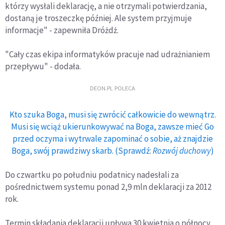
którzy wysłali deklarację, a nie otrzymali potwierdzania,
dostaną je troszeczkę później. Ale system przyjmuje
informacje" - zapewniła Dróżdż.
"Cały czas ekipa informatyków pracuje nad udrażnianiem
przepływu" - dodała.
DEON.PL POLECA
Kto szuka Boga, musi się zwrócić całkowicie do wewnątrz.
Musi się wciąż ukierunkowywać na Boga, zawsze mieć Go
przed oczyma i wytrwale zapominać o sobie, aż znajdzie
Boga, swój prawdziwy skarb. (Sprawdź:
Rozwój duchowy
)
Do czwartku po południu podatnicy nadesłali za
pośrednictwem systemu ponad 2,9 mln deklaracji za 2012
rok.
Termin składania deklaracji upływa 30 kwietnia o północy.