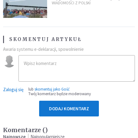
zarzuty
WIADOMOŚCI Z POLSKI
SKOMENTUJ ARTYKUŁ
Awaria systemu e-deklaracji, spowolnienie
Zaloguj się
lub
skomentuj jako Gość
Twój komentarz będzie moderowany
DODAJ KOMENTARZ
Komentarze (
)
Najnowsze
Najpopularniejsze