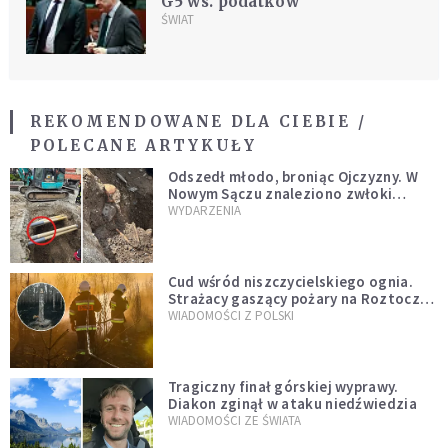
G5 ws. podatków
ŚWIAT
REKOMENDOWANE DLA CIEBIE /
POLECANE ARTYKUŁY
Odszedł młodo, broniąc Ojczyzny. W
Nowym Sączu znaleziono zwłoki
mężczyzny z czasów potopu
WYDARZENIA
szwedzkiego
Cud wśród niszczycielskiego ognia.
Strażacy gaszący pożary na Roztoczu
opublikowali niezwykłe zdjęcie
WIADOMOŚCI Z POLSKI
Tragiczny finał górskiej wyprawy.
Diakon zginął w ataku niedźwiedzia
WIADOMOŚCI ZE ŚWIATA