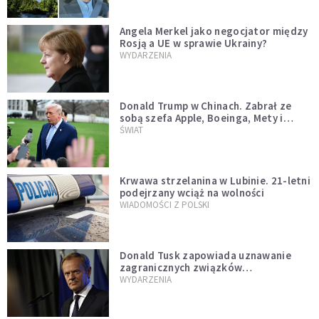
Angela Merkel jako negocjator między
Rosją a UE w sprawie Ukrainy?
WYDARZENIA
Donald Trump w Chinach. Zabrał ze
sobą szefa Apple, Boeinga, Mety i
Muska
ŚWIAT
Krwawa strzelanina w Lubinie. 21-letni
podejrzany wciąż na wolności
WIADOMOŚCI Z POLSKI
Donald Tusk zapowiada uznawanie
zagranicznych związków
jednopłciowych. "Państwo oblało ten
WYDARZENIA
test"