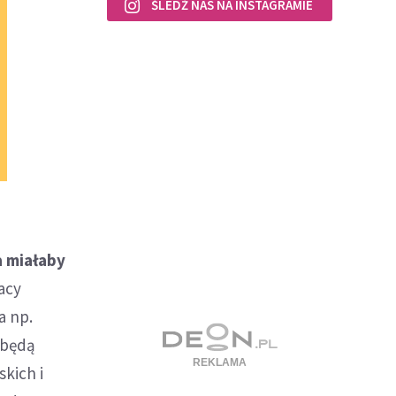
ŚLEDŹ NAS NA INSTAGRAMIE
a miałaby
acy
a np.
 będą
kich i