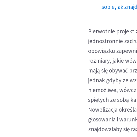
sobie, aż znaj
Pierwotnie projekt 
jednostronnie zadr
obowiązku zapewnie
rozmiary, jakie wó
mają się obywać pr
jednak gdyby ze wzg
niemożliwe, wówcza
spiętych ze sobą ka
Nowelizacja określa
głosowania i warun
znajdowałaby się ra