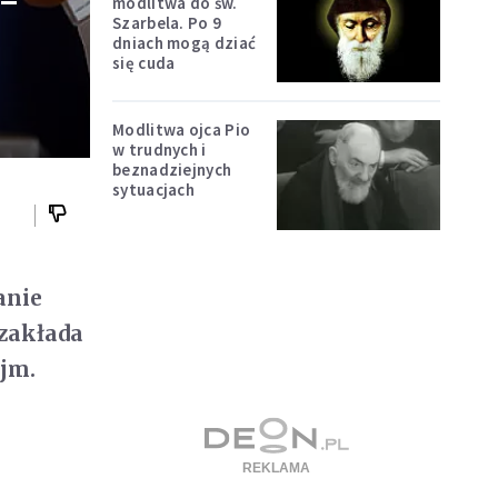
 -
modlitwa do św.
Szarbela. Po 9
dniach mogą dziać
się cuda
Modlitwa ojca Pio
w trudnych i
beznadziejnych
sytuacjach
anie
zakłada
ejm.