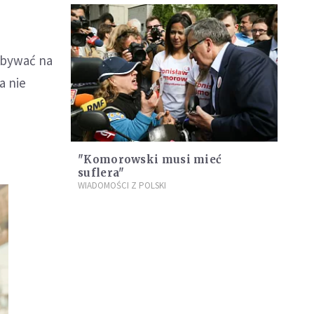
dbywać na
a nie
"Komorowski musi mieć
suflera"
WIADOMOŚCI Z POLSKI