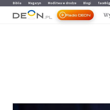
Przejdź do menu głównego
Przejdź do treści
Biblia
Magazyn
Modlitwa w drodze
Blogi
faceBó
Wy
Radio DEON