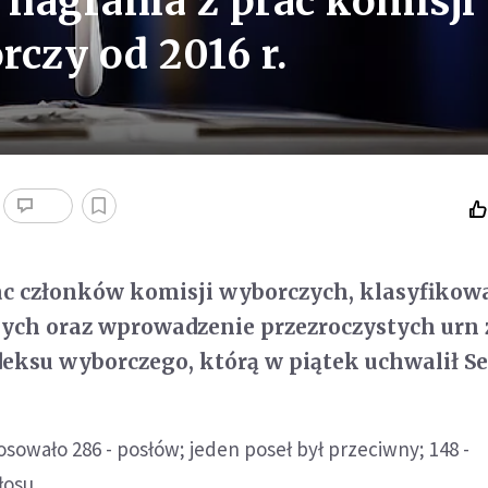
 nagrania z prac komisji
czy od 2016 r.
c członków komisji wyborczych, klasyfikow
ych oraz wprowadzenie przezroczystych urn 
eksu wyborczego, którą w piątek uchwalił S
osowało 286 - posłów; jeden poseł był przeciwny; 148 -
łosu.