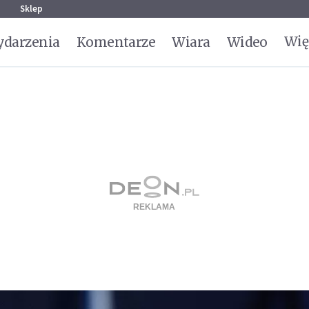
g
Sklep
Wię
darzenia
Komentarze
Wiara
Wideo