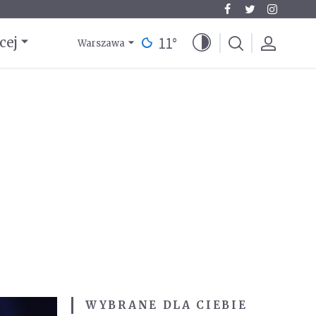
11
°
cej
Warszawa
WYBRANE DLA CIEBIE