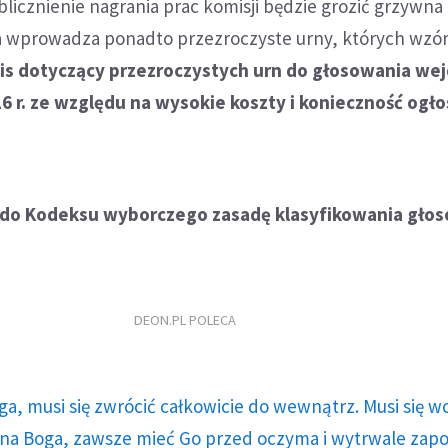
licznienie nagrania prac komisji będzie grozić grzywna 
ela wprowadza ponadto przezroczyste urny, których wzó
is dotyczący przezroczystych urn do głosowania wej
016 r. ze względu na wysokie koszty i konieczność ogł
 do Kodeksu wyborczego zasadę klasyfikowania gło
DEON.PL POLECA
ga, musi się zwrócić całkowicie do wewnątrz. Musi się w
a Boga, zawsze mieć Go przed oczyma i wytrwale zap