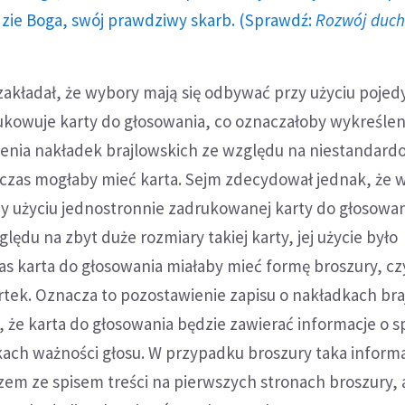
dzie Boga, swój prawdziwy skarb. (Sprawdź:
Rozwój duc
zakładał, że wybory mają się odbywać przy użyciu pojed
ukowuje karty do głosowania, co oznaczałoby wykreślen
nia nakładek brajlowskich ze względu na niestandard
wczas mogłaby mieć karta. Sejm zdecydował jednak, że 
zy użyciu jednostronnie zadrukowanej karty do głosowan
lędu na zbyt duże rozmiary takiej karty, jej użycie było
s karta do głosowania miałaby mieć formę broszury, czy
rtek. Oznacza to pozostawienie zapisu o nakładkach bra
, że karta do głosowania będzie zawierać informacje o 
kach ważności głosu. W przypadku broszury taka inform
zem ze spisem treści na pierwszych stronach broszury, 