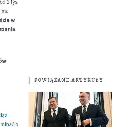
od 1 tys.
r ma
dzie w
oszenia
sów
POWIĄZANE ARTYKUŁY
ciąż
ominać o