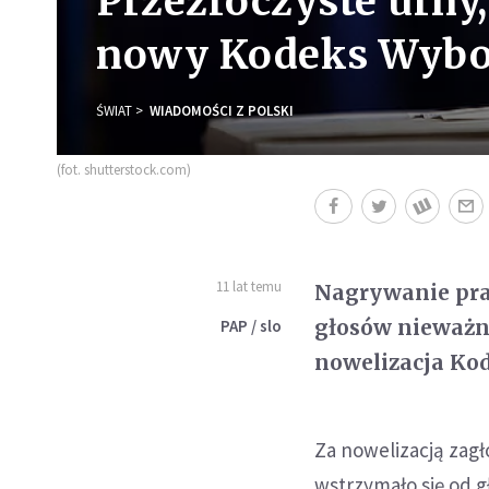
Przezroczyste urny,
nowy Kodeks Wybor
ŚWIAT
WIADOMOŚCI Z POLSKI
(fot. shutterstock.com)
11 lat temu
Nagrywanie pra
głosów nieważn
PAP / slo
nowelizacja Kod
Za nowelizacją zagł
wstrzymało się od g