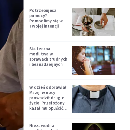
Potrzebujesz
pomocy?
Pomodlimy się w
Twojej intencji
Skuteczna
modlitwa w
sprawach trudnych
i beznadziejnych
W dzień odprawiał
Mszę, w nocy
prowadził drugie
życie. Przełożony
kazał mu opuścić
zakon
Niezawodna