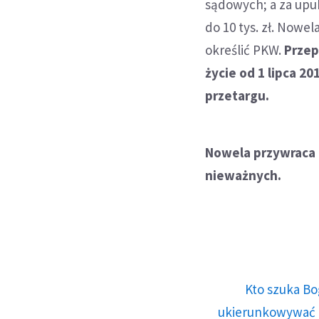
sądowych; a za upub
do 10 tys. zł. Now
określić PKW.
Przep
życie od 1 lipca 2
przetargu.
Nowela przywraca
nieważnych.
Kto szuka Bo
ukierunkowywać n