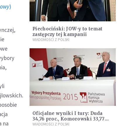
howy
)
Piechociński: JOW-y to temat
ynczej,
zastępczy tej kampanii
ie
WIADOMOŚCI Z POLSKI
owe
wybory
ia,
li
jlowskich.
sposobie
acja
Oficjalne wyniki I tury: Duda
34,76 proc., Komorowski 33,77
a na
proc
WIADOMOŚCI Z POLSKI