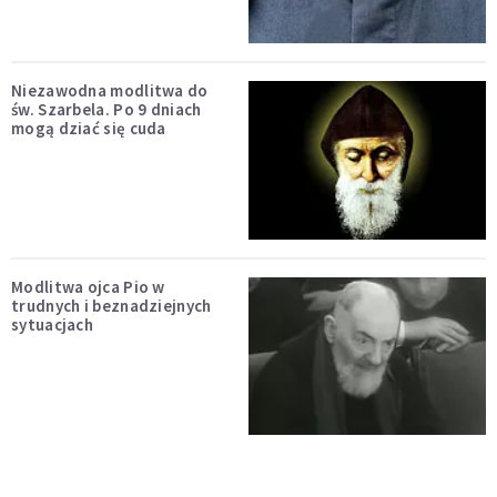
Niezawodna modlitwa do
św. Szarbela. Po 9 dniach
mogą dziać się cuda
Modlitwa ojca Pio w
trudnych i beznadziejnych
sytuacjach