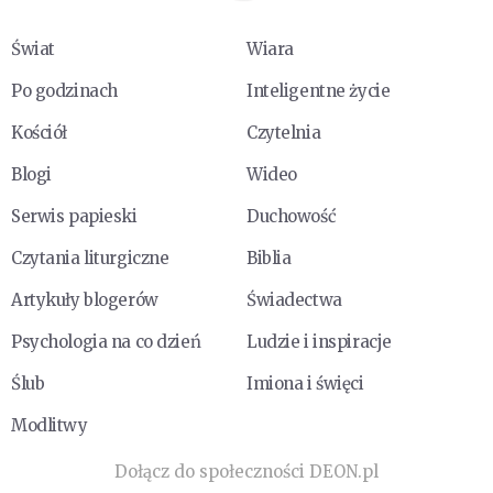
Świat
Wiara
Po godzinach
Inteligentne życie
Kościół
Czytelnia
Blogi
Wideo
Serwis papieski
Duchowość
Czytania liturgiczne
Biblia
Artykuły blogerów
Świadectwa
Psychologia na co dzień
Ludzie i inspiracje
Ślub
Imiona i święci
Modlitwy
Dołącz do społeczności DEON.pl