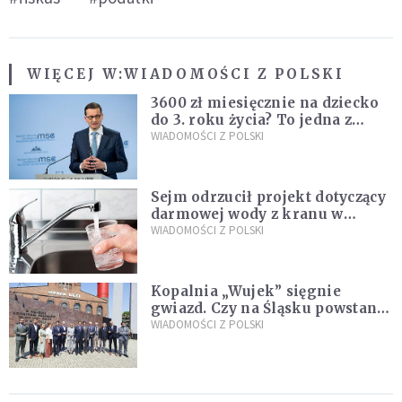
WIĘCEJ W:
WIADOMOŚCI Z POLSKI
3600 zł miesięcznie na dziecko
do 3. roku życia? To jedna z
propozycji programu "Rozwój
WIADOMOŚCI Z POLSKI
Plus"
Sejm odrzucił projekt dotyczący
darmowej wody z kranu w
restauracjach
WIADOMOŚCI Z POLSKI
Kopalnia „Wujek” sięgnie
gwiazd. Czy na Śląsku powstanie
„Dolina Krzemowa”?
WIADOMOŚCI Z POLSKI