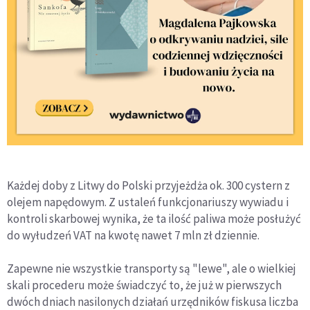
Każdej doby z Litwy do Polski przyjeżdża ok. 300 cystern z
olejem napędowym. Z ustaleń funkcjonariuszy wywiadu i
kontroli skarbowej wynika, że ta ilość paliwa może posłużyć
do wyłudzeń VAT na kwotę nawet 7 mln zł dziennie.
Zapewne nie wszystkie transporty są "lewe", ale o wielkiej
skali procederu może świadczyć to, że już w pierwszych
dwóch dniach nasilonych działań urzędników fiskusa liczba