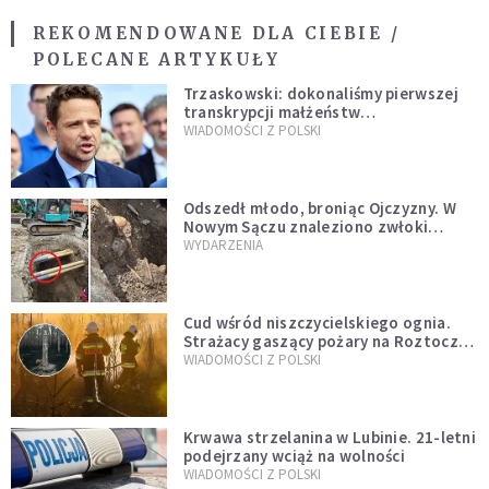
REKOMENDOWANE DLA CIEBIE /
POLECANE ARTYKUŁY
Trzaskowski: dokonaliśmy pierwszej
transkrypcji małżeństw
jednopłciowych. “Tak jak
WIADOMOŚCI Z POLSKI
zapowiadałem, bez zwłoki,
natychmiast”
Odszedł młodo, broniąc Ojczyzny. W
Nowym Sączu znaleziono zwłoki
mężczyzny z czasów potopu
WYDARZENIA
szwedzkiego
Cud wśród niszczycielskiego ognia.
Strażacy gaszący pożary na Roztoczu
opublikowali niezwykłe zdjęcie
WIADOMOŚCI Z POLSKI
Krwawa strzelanina w Lubinie. 21-letni
podejrzany wciąż na wolności
WIADOMOŚCI Z POLSKI