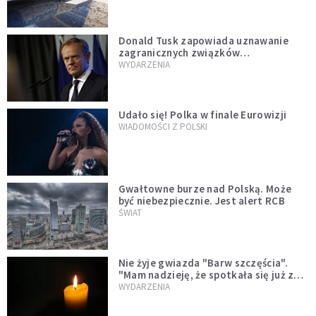
Donald Tusk zapowiada uznawanie
zagranicznych związków
jednopłciowych. "Państwo oblało ten
WYDARZENIA
test"
Udało się! Polka w finale Eurowizji
WIADOMOŚCI Z POLSKI
Gwałtowne burze nad Polską. Może
być niebezpiecznie. Jest alert RCB
ŚWIAT
Nie żyje gwiazda "Barw szczęścia".
"Mam nadzieję, że spotkała się już z
Bogiem, którego tak bardzo kochała"
WYDARZENIA