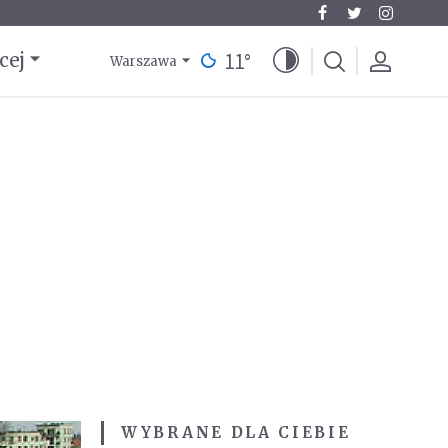
11
°
cej
Warszawa
WYBRANE DLA CIEBIE