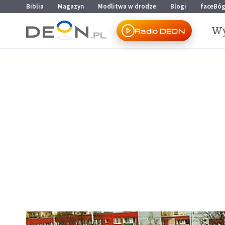
Przejdź do menu głównego
Przejdź do treści
Biblia
Magazyn
Modlitwa w drodze
Blogi
faceBó
Wy
Radio DEON