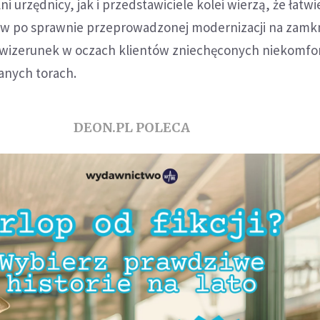
i urzędnicy, jak i przedstawiciele kolei wierzą, że łatwi
w po sprawnie przeprowadzonej modernizacji na zamknię
 wizerunek w oczach klientów zniechęconych niekomf
anych torach.
DEON.PL POLECA