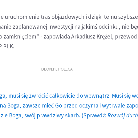
ie uruchomienie tras objazdowych i dzięki temu szybsze
anie zaplanowanej inwestycji na jakimś odcinku, nie b
go zamknięciem" - zapowiada Arkadiusz Krężel, przewod
P PLK.
DEON.PL POLECA
ga, musi się zwrócić całkowicie do wewnątrz. Musi się w
a Boga, zawsze mieć Go przed oczyma i wytrwale zap
dzie Boga, swój prawdziwy skarb. (Sprawdź:
Rozwój duc