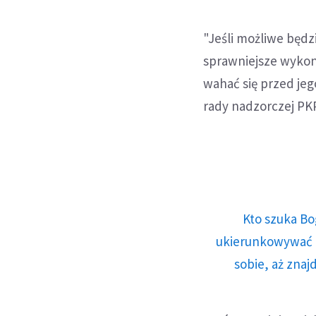
"Jeśli możliwe będz
sprawniejsze wykon
wahać się przed je
rady nadzorczej PK
Kto szuka Bo
ukierunkowywać n
sobie, aż znaj