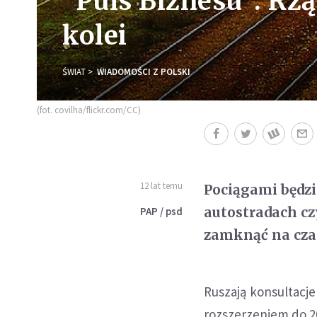
"Puls Biznesu": Rzą
kolei
ŚWIAT
WIADOMOŚCI Z POLSKI
(fot. covilha/flickr.com/CC)
12 lat temu
Pociągami będz
autostradach cz
PAP / psd
zamknąć na cza
Ruszają konsultacje
rozszerzeniem do 203