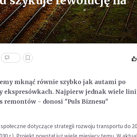
d szykuje rewolucję na
iemy mknąć równie szybko jak autami po
y ekspresówkach. Najpierw jednak wiele lini
s remontów - donosi "Puls Biznesu"
 społeczne dotyczące strategii rozwoju transportu do 202
0 r.). Projekt powstał już wiele miesięcy temu. W aktual