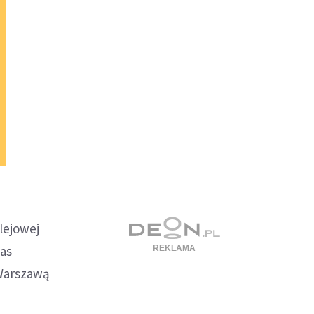
olejowej
zas
 Warszawą