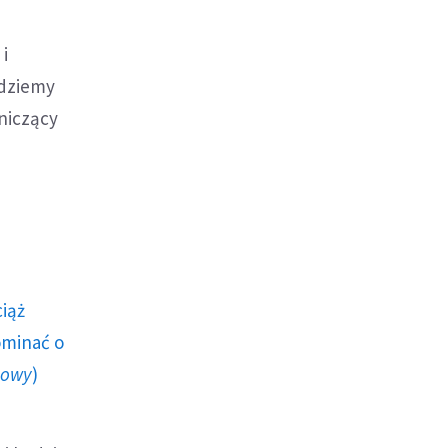
 i
ędziemy
niczący
ciąż
ominać o
howy
)