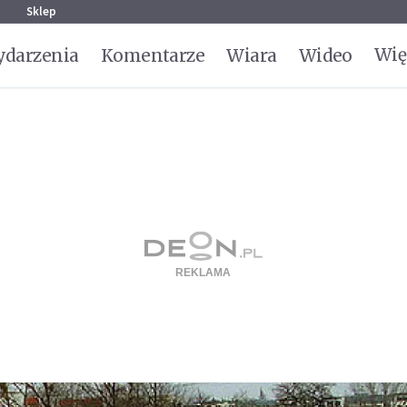
g
Sklep
Wię
darzenia
Komentarze
Wiara
Wideo