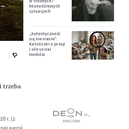
w trudnych i
beznadziejnych
sytuacjach
„Autentyczność
się nie niesie”.
Katoliczki o presji
i sile social
mediów
i trzeba
0 r. (z
nej wersji