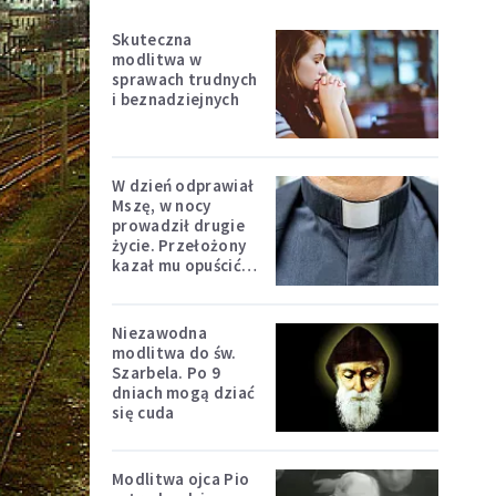
Skuteczna
modlitwa w
sprawach trudnych
i beznadziejnych
W dzień odprawiał
Mszę, w nocy
prowadził drugie
życie. Przełożony
kazał mu opuścić
zakon
Niezawodna
modlitwa do św.
Szarbela. Po 9
dniach mogą dziać
się cuda
Modlitwa ojca Pio