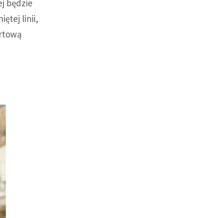
ej będzie
tej linii,
ortową