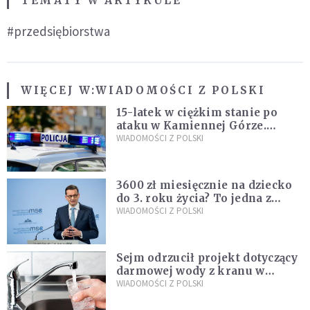
TEMATY W ARTYKULE
#przedsiębiorstwa
WIĘCEJ W:
WIADOMOŚCI Z POLSKI
15-latek w ciężkim stanie po
ataku w Kamiennej Górze.
Policja zatrzymała dwóch
WIADOMOŚCI Z POLSKI
nastolatków
3600 zł miesięcznie na dziecko
do 3. roku życia? To jedna z
propozycji programu "Rozwój
WIADOMOŚCI Z POLSKI
Plus"
Sejm odrzucił projekt dotyczący
darmowej wody z kranu w
restauracjach
WIADOMOŚCI Z POLSKI