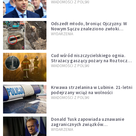
jednopłciowych. “Tak jak
WIADOMOŚCI Z POLSKI
zapowiadałem, bez zwłoki,
natychmiast”
Odszedł młodo, broniąc Ojczyzny. W
Nowym Sączu znaleziono zwłoki
mężczyzny z czasów potopu
WYDARZENIA
szwedzkiego
Cud wśród niszczycielskiego ognia.
Strażacy gaszący pożary na Roztoczu
opublikowali niezwykłe zdjęcie
WIADOMOŚCI Z POLSKI
Krwawa strzelanina w Lubinie. 21-letni
podejrzany wciąż na wolności
WIADOMOŚCI Z POLSKI
Donald Tusk zapowiada uznawanie
zagranicznych związków
jednopłciowych. "Państwo oblało ten
WYDARZENIA
test"