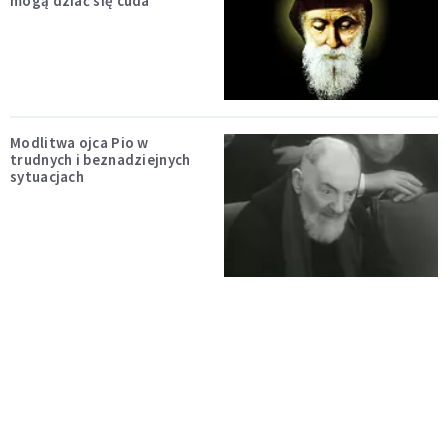
mogą dziać się cuda
Modlitwa ojca Pio w
trudnych i beznadziejnych
sytuacjach