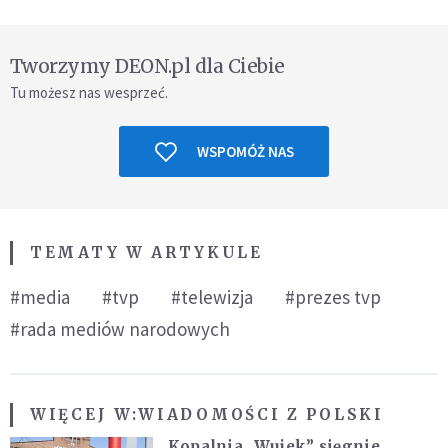
Tworzymy DEON.pl dla Ciebie
Tu możesz nas wesprzeć.
WSPOMÓŻ NAS
TEMATY W ARTYKULE
#media
#tvp
#telewizja
#prezes tvp
#rada mediów narodowych
WIĘCEJ W:
WIADOMOŚCI Z POLSKI
Kopalnia „Wujek” sięgnie