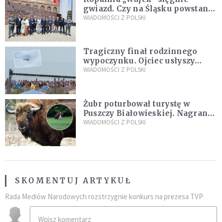
gwiazd. Czy na Śląsku powstanie
„Dolina Krzemowa”?
WIADOMOŚCI Z POLSKI
Tragiczny finał rodzinnego
wypoczynku. Ojciec usłyszy
zarzuty
WIADOMOŚCI Z POLSKI
Żubr poturbował turystę w
Puszczy Białowieskiej. Nagranie
daje do myślenia
WIADOMOŚCI Z POLSKI
SKOMENTUJ ARTYKUŁ
Rada Mediów Narodowych rozstrzygnie konkurs na prezesa TVP