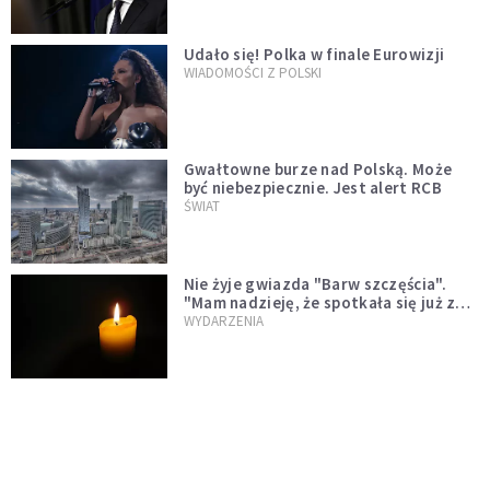
Udało się! Polka w finale Eurowizji
WIADOMOŚCI Z POLSKI
Gwałtowne burze nad Polską. Może
być niebezpiecznie. Jest alert RCB
ŚWIAT
Nie żyje gwiazda "Barw szczęścia".
"Mam nadzieję, że spotkała się już z
Bogiem, którego tak bardzo kochała"
WYDARZENIA