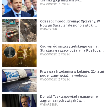
transkrypcji małżeństw
jednopłciowych. “Tak jak
WIADOMOŚCI Z POLSKI
zapowiadałem, bez zwłoki,
natychmiast”
Odszedł młodo, broniąc Ojczyzny. W
Nowym Sączu znaleziono zwłoki
mężczyzny z czasów potopu
WYDARZENIA
szwedzkiego
Cud wśród niszczycielskiego ognia.
Strażacy gaszący pożary na Roztoczu
opublikowali niezwykłe zdjęcie
WIADOMOŚCI Z POLSKI
Krwawa strzelanina w Lubinie. 21-letni
podejrzany wciąż na wolności
WIADOMOŚCI Z POLSKI
Donald Tusk zapowiada uznawanie
zagranicznych związków
jednopłciowych. "Państwo oblało ten
WYDARZENIA