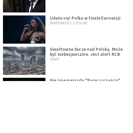
test"
Udało się! Polka w finale Eurowizji
WIADOMOŚCI Z POLSKI
Gwałtowne burze nad Polską. Może
być niebezpiecznie. Jest alert RCB
ŚWIAT
Nie żyje gwiazda "Barw szczęścia".
"Mam nadzieję, że spotkała się już z
Bogiem, którego tak bardzo kochała"
WYDARZENIA