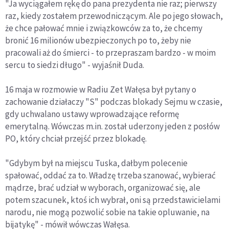
"Ja wyciągałem rękę do pana prezydenta nie raz; pierwszy
raz, kiedy zostałem przewodniczącym. Ale po jego słowach,
że chce pałować mnie i związkowców za to, że chcemy
bronić 16 milionów ubezpieczonych po to, żeby nie
pracowali aż do śmierci - to przepraszam bardzo - w moim
sercu to siedzi długo" - wyjaśnił Duda.
16 maja w rozmowie w Radiu Zet Wałęsa był pytany o
zachowanie działaczy "S" podczas blokady Sejmu w czasie,
gdy uchwalano ustawy wprowadzające reformę
emerytalną. Wówczas m.in. został uderzony jeden z posłów
PO, który chciał przejść przez blokadę.
"Gdybym był na miejscu Tuska, dałbym polecenie
spałować, oddać za to. Władzę trzeba szanować, wybierać
mądrze, brać udział w wyborach, organizować się, ale
potem szacunek, ktoś ich wybrał, oni są przedstawicielami
narodu, nie mogą pozwolić sobie na takie opluwanie, na
bijatykę" - mówił wówczas Wałęsa.