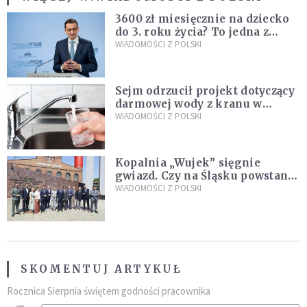
3600 zł miesięcznie na dziecko
do 3. roku życia? To jedna z
propozycji programu "Rozwój
WIADOMOŚCI Z POLSKI
Plus"
Sejm odrzucił projekt dotyczący
darmowej wody z kranu w
restauracjach
WIADOMOŚCI Z POLSKI
Kopalnia „Wujek” sięgnie
gwiazd. Czy na Śląsku powstanie
„Dolina Krzemowa”?
WIADOMOŚCI Z POLSKI
SKOMENTUJ ARTYKUŁ
Rocznica Sierpnia świętem godności pracownika