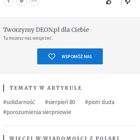
Tworzymy DEON.pl dla Ciebie
Tu możesz nas wesprzeć.
WSPOMÓŻ NAS
TEMATY W ARTYKULE
#solidarność
#sierpień 80
#piotr duda
#porozumienia sierpniowie
WIĘCEJ W:
WIADOMOŚCI Z POLSKI