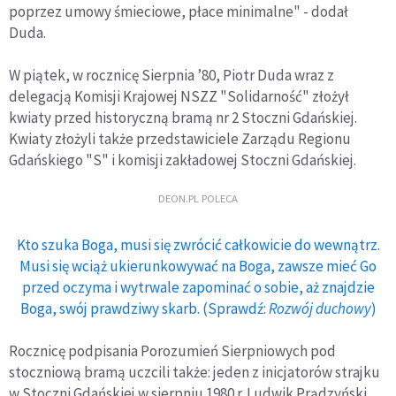
poprzez umowy śmieciowe, płace minimalne" - dodał
Duda.
W piątek, w rocznicę Sierpnia ’80, Piotr Duda wraz z
delegacją Komisji Krajowej NSZZ "Solidarność" złożył
kwiaty przed historyczną bramą nr 2 Stoczni Gdańskiej.
Kwiaty złożyli także przedstawiciele Zarządu Regionu
Gdańskiego "S" i komisji zakładowej Stoczni Gdańskiej.
DEON.PL POLECA
Kto szuka Boga, musi się zwrócić całkowicie do wewnątrz.
Musi się wciąż ukierunkowywać na Boga, zawsze mieć Go
przed oczyma i wytrwale zapominać o sobie, aż znajdzie
Boga, swój prawdziwy skarb. (Sprawdź:
Rozwój duchowy
)
Rocznicę podpisania Porozumień Sierpniowych pod
stoczniową bramą uczcili także: jeden z inicjatorów strajku
w Stoczni Gdańskiej w sierpniu 1980 r. Ludwik Prądzyński,