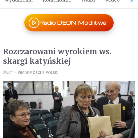
Radio DEON Modlitwa
Rozczarowani wyrokiem ws.
skargi katyńskiej
ŚWIAT
WIADOMOŚCI Z POLSKI