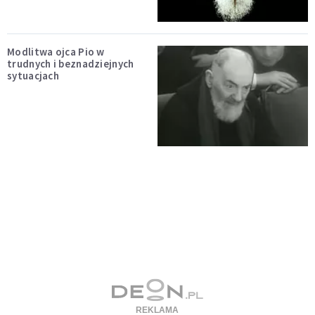
Modlitwa ojca Pio w
trudnych i beznadziejnych
sytuacjach