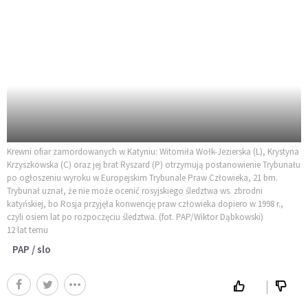
Krewni ofiar zamordowanych w Katyniu: Witomiła Wołk-Jezierska (L), Krystyna
Krzyszkowska (C) oraz jej brat Ryszard (P) otrzymują postanowienie Trybunału
po ogłoszeniu wyroku w Europejskim Trybunale Praw Człowieka, 21 bm.
Trybunał uznał, że nie może ocenić rosyjskiego śledztwa ws. zbrodni
katyńskiej, bo Rosja przyjęła konwencję praw człowieka dopiero w 1998 r.,
czyli osiem lat po rozpoczęciu śledztwa. (fot. PAP/Wiktor Dąbkowski)
12 lat temu
PAP / slo