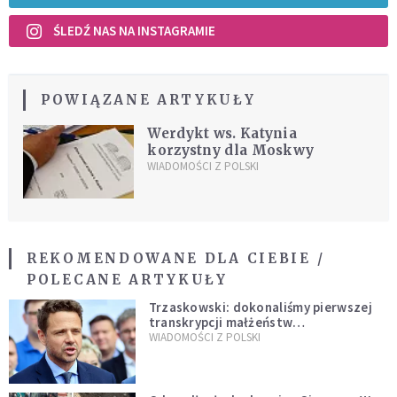
ŚLEDŹ NAS NA INSTAGRAMIE
POWIĄZANE ARTYKUŁY
Werdykt ws. Katynia
korzystny dla Moskwy
WIADOMOŚCI Z POLSKI
REKOMENDOWANE DLA CIEBIE /
POLECANE ARTYKUŁY
Trzaskowski: dokonaliśmy pierwszej
transkrypcji małżeństw
jednopłciowych. “Tak jak
WIADOMOŚCI Z POLSKI
zapowiadałem, bez zwłoki,
natychmiast”