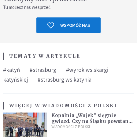
Tu możesz nas wesprzeć.
WSPOMÓŻ NAS
TEMATY W ARTYKULE
#katyń
#strasburg
#wyrok ws skargi
katyńskiej
#strasburg ws katynia
WIĘCEJ W:
WIADOMOŚCI Z POLSKI
Kopalnia „Wujek” sięgnie
gwiazd. Czy na Śląsku powstanie
„Dolina Krzemowa”?
WIADOMOŚCI Z POLSKI