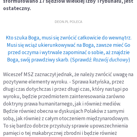
sformułowano 17 sędziów Wielkiej Izby Trybunału, jest
ostateczny.
DEON.PL POLECA
Kto szuka Boga, musi się zwrócić całkowicie do wewnątrz.
Musi się wciąż ukierunkowywać na Boga, zawsze mieć Go
przed oczyma i wytrwale zapominać o sobie, aż znajdzie
Boga, swój prawdziwy skarb. (Sprawdź:
Rozwój duchowy
)
Wiceszef MSZ zaznaczył jednak, że należy zwrócić uwagę na
pozytywne elementy wyroku. - Sprawa katyńska, przez
długi czas dotychczas i przez długi czas, który nastąpi po
wyroku, będzie przedmiotem zainteresowania zarówno
doktryny prawa humanitarnego, jak i również mediów.
Będzie również obecna w dyskusjach Polaków z samymi
sobą, jak również z całym otoczeniem międzynarodowym.
To się bardzo dobrze przysłuży sprawie upowszechnienia
pamięci o tej makabrycznej zbrodni i będzie również