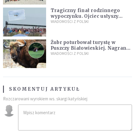
Tragiczny finał rodzinnego
wypoczynku. Ojciec usłyszy
zarzuty
WIADOMOŚCI Z POLSKI
Żubr poturbował turystę w
Puszczy Białowieskiej. Nagranie
daje do myślenia
WIADOMOŚCI Z POLSKI
SKOMENTUJ ARTYKUŁ
Rozczarowani wyrokiem ws. skargi katyńskiej