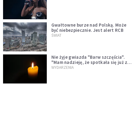
Gwałtowne burze nad Polską. Może
być niebezpiecznie. Jest alert RCB
ŚWIAT
Nie żyje gwiazda "Barw szczęścia".
"Mam nadzieję, że spotkała się już z
Bogiem, którego tak bardzo kochała"
WYDARZENIA