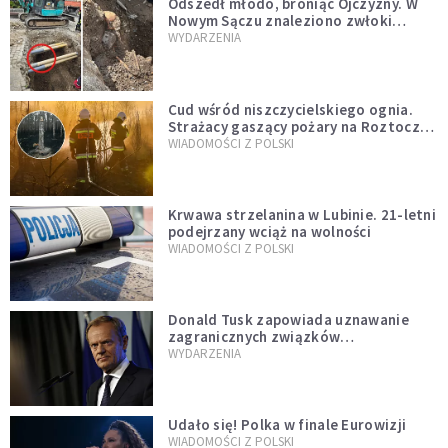
Odszedł młodo, broniąc Ojczyzny. W
Nowym Sączu znaleziono zwłoki
mężczyzny z czasów potopu
WYDARZENIA
szwedzkiego
Cud wśród niszczycielskiego ognia.
Strażacy gaszący pożary na Roztoczu
opublikowali niezwykłe zdjęcie
WIADOMOŚCI Z POLSKI
Krwawa strzelanina w Lubinie. 21-letni
podejrzany wciąż na wolności
WIADOMOŚCI Z POLSKI
Donald Tusk zapowiada uznawanie
zagranicznych związków
jednopłciowych. "Państwo oblało ten
WYDARZENIA
test"
Udało się! Polka w finale Eurowizji
WIADOMOŚCI Z POLSKI