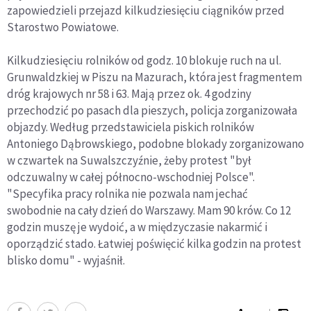
zapowiedzieli przejazd kilkudziesięciu ciągników przed
Starostwo Powiatowe.
Kilkudziesięciu rolników od godz. 10 blokuje ruch na ul.
Grunwaldzkiej w Piszu na Mazurach, która jest fragmentem
dróg krajowych nr 58 i 63. Mają przez ok. 4 godziny
przechodzić po pasach dla pieszych, policja zorganizowała
objazdy. Według przedstawiciela piskich rolników
Antoniego Dąbrowskiego, podobne blokady zorganizowano
w czwartek na Suwalszczyźnie, żeby protest "był
odczuwalny w całej północno-wschodniej Polsce".
"Specyfika pracy rolnika nie pozwala nam jechać
swobodnie na cały dzień do Warszawy. Mam 90 krów. Co 12
godzin muszę je wydoić, a w międzyczasie nakarmić i
oporządzić stado. Łatwiej poświęcić kilka godzin na protest
blisko domu" - wyjaśnił.