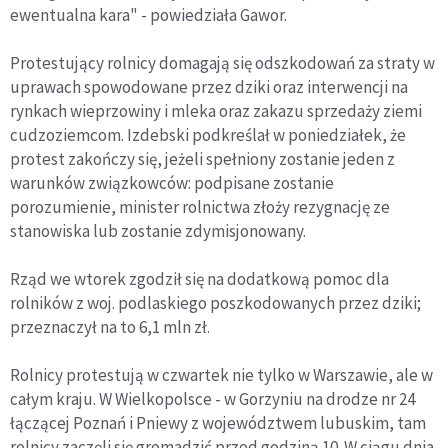
ewentualna kara" - powiedziała Gawor.
Protestujący rolnicy domagają się odszkodowań za straty w
uprawach spowodowane przez dziki oraz interwencji na
rynkach wieprzowiny i mleka oraz zakazu sprzedaży ziemi
cudzoziemcom. Izdebski podkreślał w poniedziałek, że
protest zakończy się, jeżeli spełniony zostanie jeden z
warunków związkowców: podpisane zostanie
porozumienie, minister rolnictwa złoży rezygnację ze
stanowiska lub zostanie zdymisjonowany.
Rząd we wtorek zgodził się na dodatkową pomoc dla
rolników z woj. podlaskiego poszkodowanych przez dziki;
przeznaczył na to 6,1 mln zł.
Rolnicy protestują w czwartek nie tylko w Warszawie, ale w
całym kraju. W Wielkopolsce - w Gorzyniu na drodze nr 24
łączącej Poznań i Pniewy z województwem lubuskim, tam
rolnicy zaczęli się gromadzić przed godziną 10. W ciągu dnia