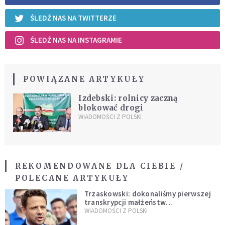
ŚLEDŹ NAS NA TWITTERZE
ŚLEDŹ NAS NA INSTAGRAMIE
POWIĄZANE ARTYKUŁY
Izdebski: rolnicy zaczną
blokować drogi
WIADOMOŚCI Z POLSKI
REKOMENDOWANE DLA CIEBIE /
POLECANE ARTYKUŁY
Trzaskowski: dokonaliśmy pierwszej
transkrypcji małżeństw
jednopłciowych. “Tak jak
WIADOMOŚCI Z POLSKI
zapowiadałem, bez zwłoki,