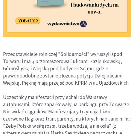
Przedstawiciele rolniczej "Solidarności" wyruszyli spod
Torwaru i mają przemaszerować ulicami: Łazienkowską,
Górnośląską i Wiejską pod budynek Sejmu, gdzie
prawdopodobne zostanie złożona petycja. Dalej ulicami
Wiejską, Piękną mają przejść pod KPRM w al. Ujazdowskich.
Uczestnicy manifestacji przyjechali do Warszawy
autobusami, które zaparkowały na parkingu przy Torwarze.
Nie widać ciągników. Manifestujący trzymają biało-
czerwone flagi oraz transparenty, na których napisano m.in.:
"Żeby Polska w siłę rosła, trzeba wodza, a nie osła" (z
wizerunkiem ministra Marka Sawickiego na taczkach), a