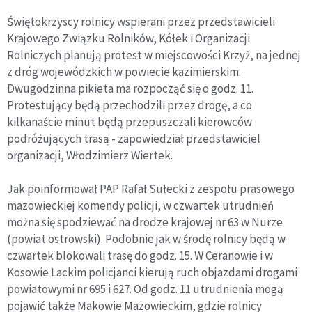
Świętokrzyscy rolnicy wspierani przez przedstawicieli
Krajowego Związku Rolników, Kółek i Organizacji
Rolniczych planują protest w miejscowości Krzyż, na jednej
z dróg wojewódzkich w powiecie kazimierskim.
Dwugodzinna pikieta ma rozpocząć się o godz. 11.
Protestujący będą przechodzili przez drogę, a co
kilkanaście minut będą przepuszczali kierowców
podróżujących trasą - zapowiedział przedstawiciel
organizacji, Włodzimierz Wiertek.
Jak poinformował PAP Rafał Sułecki z zespołu prasowego
mazowieckiej komendy policji, w czwartek utrudnień
można się spodziewać na drodze krajowej nr 63 w Nurze
(powiat ostrowski). Podobnie jak w środę rolnicy będą w
czwartek blokowali trasę do godz. 15. W Ceranowie i w
Kosowie Lackim policjanci kierują ruch objazdami drogami
powiatowymi nr 695 i 627. Od godz. 11 utrudnienia mogą
pojawić także Makowie Mazowieckim, gdzie rolnicy