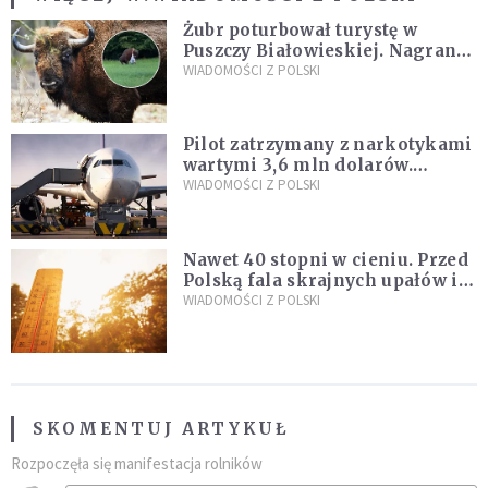
Żubr poturbował turystę w
Puszczy Białowieskiej. Nagranie
daje do myślenia
WIADOMOŚCI Z POLSKI
Pilot zatrzymany z narkotykami
wartymi 3,6 mln dolarów.
Śledczy podejrzewają, że latał
WIADOMOŚCI Z POLSKI
pod ich wpływem
Nawet 40 stopni w cieniu. Przed
Polską fala skrajnych upałów i
gwałtowne burze
WIADOMOŚCI Z POLSKI
SKOMENTUJ ARTYKUŁ
Rozpoczęła się manifestacja rolników