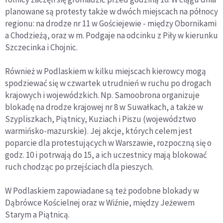
planowane są protesty także w dwóch miejscach na północy
regionu: na drodze nr 11 w Gościejewie - między Obornikami
a Chodzieżą, oraz w m. Podgaje na odcinku z Piły w kierunku
Szczecinka i Chojnic.
Również w Podlaskiem w kilku miejscach kierowcy mogą
spodziewać się w czwartek utrudnień w ruchu po drogach
krajowych i wojewódzkich. Np. Samoobrona organizuje
blokadę na drodze krajowej nr 8 w Suwałkach, a także w
Szypliszkach, Piątnicy, Kuziach i Piszu (województwo
warmińsko-mazurskie). Jej akcje, których celem jest
poparcie dla protestujących w Warszawie, rozpoczną się o
godz. 10 i potrwają do 15, a ich uczestnicy mają blokować
ruch chodząc po przejściach dla pieszych.
W Podlaskiem zapowiadane są też podobne blokady w
Dąbrówce Kościelnej oraz w Wiźnie, między Jeżewem
Starym a Piątnicą.