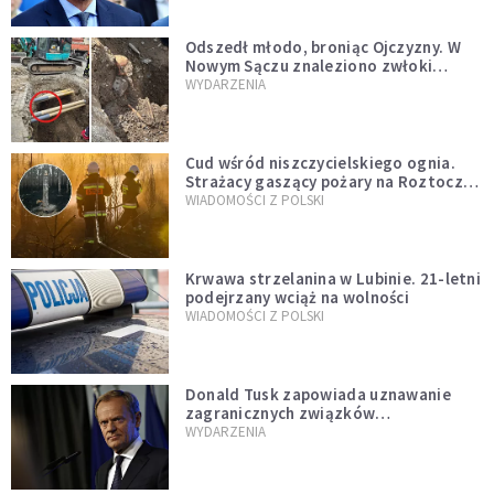
natychmiast”
Odszedł młodo, broniąc Ojczyzny. W
Nowym Sączu znaleziono zwłoki
mężczyzny z czasów potopu
WYDARZENIA
szwedzkiego
Cud wśród niszczycielskiego ognia.
Strażacy gaszący pożary na Roztoczu
opublikowali niezwykłe zdjęcie
WIADOMOŚCI Z POLSKI
Krwawa strzelanina w Lubinie. 21-letni
podejrzany wciąż na wolności
WIADOMOŚCI Z POLSKI
Donald Tusk zapowiada uznawanie
zagranicznych związków
jednopłciowych. "Państwo oblało ten
WYDARZENIA
test"