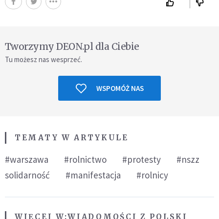
Tworzymy DEON.pl dla Ciebie
Tu możesz nas wesprzeć.
WSPOMÓŻ NAS
TEMATY W ARTYKULE
#warszawa
#rolnictwo
#protesty
#nszz
solidarność
#manifestacja
#rolnicy
WIĘCEJ W:
WIADOMOŚCI Z POLSKI