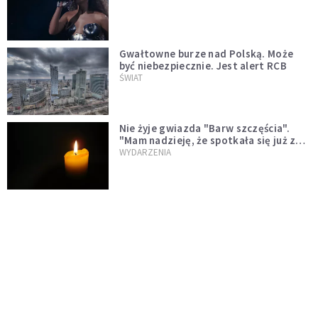
Gwałtowne burze nad Polską. Może
być niebezpiecznie. Jest alert RCB
ŚWIAT
Nie żyje gwiazda "Barw szczęścia".
"Mam nadzieję, że spotkała się już z
Bogiem, którego tak bardzo kochała"
WYDARZENIA