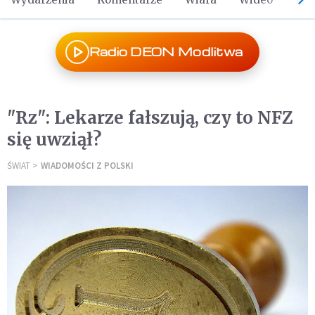
Radio DEON Modlitwa
"Rz": Lekarze fałszują, czy to NFZ
się uwziął?
ŚWIAT
WIADOMOŚCI Z POLSKI