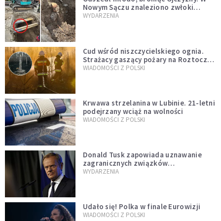
Nowym Sączu znaleziono zwłoki
mężczyzny z czasów potopu
WYDARZENIA
szwedzkiego
Cud wśród niszczycielskiego ognia.
Strażacy gaszący pożary na Roztoczu
opublikowali niezwykłe zdjęcie
WIADOMOŚCI Z POLSKI
Krwawa strzelanina w Lubinie. 21-letni
podejrzany wciąż na wolności
WIADOMOŚCI Z POLSKI
Donald Tusk zapowiada uznawanie
zagranicznych związków
jednopłciowych. "Państwo oblało ten
WYDARZENIA
test"
Udało się! Polka w finale Eurowizji
WIADOMOŚCI Z POLSKI