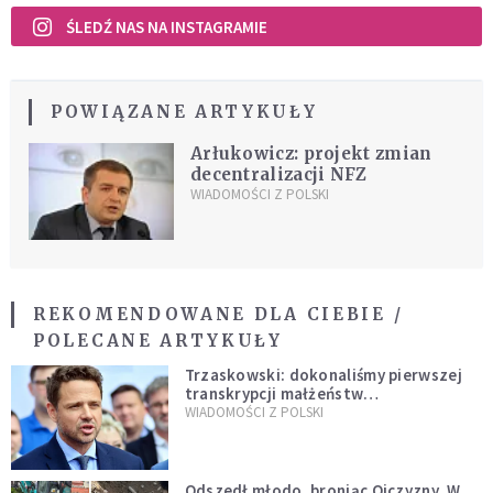
ŚLEDŹ NAS NA INSTAGRAMIE
POWIĄZANE ARTYKUŁY
Arłukowicz: projekt zmian
decentralizacji NFZ
WIADOMOŚCI Z POLSKI
REKOMENDOWANE DLA CIEBIE /
POLECANE ARTYKUŁY
Trzaskowski: dokonaliśmy pierwszej
transkrypcji małżeństw
jednopłciowych. “Tak jak
WIADOMOŚCI Z POLSKI
zapowiadałem, bez zwłoki,
natychmiast”
Odszedł młodo, broniąc Ojczyzny. W