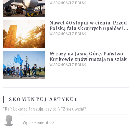
Śledczy podejrzewają, że latał
WIADOMOŚCI Z POLSKI
pod ich wpływem
Nawet 40 stopni w cieniu. Przed
Polską fala skrajnych upałów i
gwałtowne burze
WIADOMOŚCI Z POLSKI
65 razy na Jasną Górę. Państwo
Kurkowie znów ruszają na szlak
WIADOMOŚCI Z POLSKI
SKOMENTUJ ARTYKUŁ
"Rz": Lekarze fałszują, czy to NFZ się uwziął?