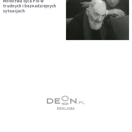
Modlitwa ojca Pio w
trudnych i beznadziejnych
sytuacjach