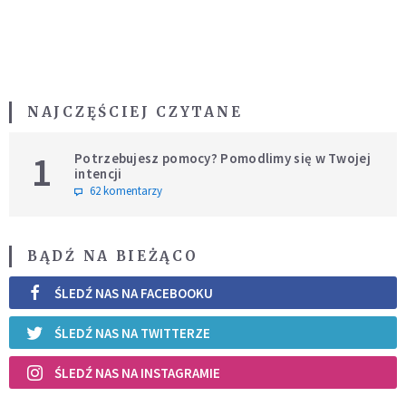
NAJCZĘŚCIEJ CZYTANE
1
Potrzebujesz pomocy? Pomodlimy się w Twojej
intencji
62 komentarzy
BĄDŹ NA BIEŻĄCO
ŚLEDŹ NAS NA FACEBOOKU
ŚLEDŹ NAS NA TWITTERZE
ŚLEDŹ NAS NA INSTAGRAMIE