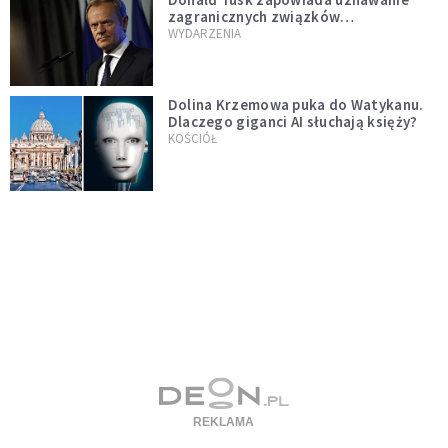
zagranicznych związków
jednopłciowych. "Państwo oblało ten
WYDARZENIA
test"
Dolina Krzemowa puka do Watykanu.
Dlaczego giganci AI słuchają księży?
KOŚCIÓŁ