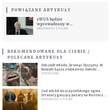
POWIĄZANE ARTYKUŁY
eWUŚ będzie
wprowadzony w
styczniu
WIADOMOŚCI Z POLSKI
REKOMENDOWANE DLA CIEBIE /
POLECANE ARTYKUŁY
Odszedł młodo, broniąc Ojczyzny. W
Nowym Sączu znaleziono zwłoki
mężczyzny z czasów potopu
WYDARZENIA
szwedzkiego
Cud wśród niszczycielskiego ognia.
Strażacy gaszący pożary na Roztoczu
opublikowali niezwykłe zdjęcie
WIADOMOŚCI Z POLSKI