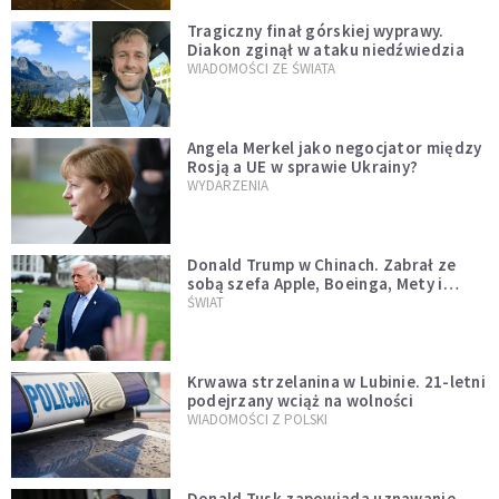
Tragiczny finał górskiej wyprawy.
Diakon zginął w ataku niedźwiedzia
WIADOMOŚCI ZE ŚWIATA
Angela Merkel jako negocjator między
Rosją a UE w sprawie Ukrainy?
WYDARZENIA
Donald Trump w Chinach. Zabrał ze
sobą szefa Apple, Boeinga, Mety i
Muska
ŚWIAT
Krwawa strzelanina w Lubinie. 21-letni
podejrzany wciąż na wolności
WIADOMOŚCI Z POLSKI
Donald Tusk zapowiada uznawanie