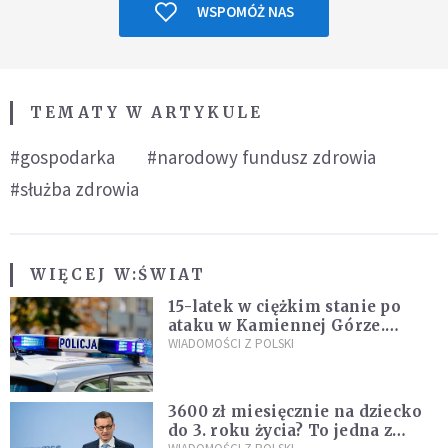
WSPOMÓŻ NAS
TEMATY W ARTYKULE
#gospodarka
#narodowy fundusz zdrowia
#służba zdrowia
WIĘCEJ W:
ŚWIAT
15-latek w ciężkim stanie po
ataku w Kamiennej Górze.
Policja zatrzymała dwóch
WIADOMOŚCI Z POLSKI
nastolatków
3600 zł miesięcznie na dziecko
do 3. roku życia? To jedna z