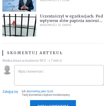
propozycji programu "Rozwój
WIADOMOŚCI Z POLSKI
Plus"
Uczestniczył w egzekucjach. Pod
wpływem słów papieża zmienił
zdanie
WIADOMOŚCI ZE ŚWIATA
SKOMENTUJ ARTYKUŁ
Wielka dziura w budżecie NFZ - 1.7 mld zł
Zaloguj się
lub
skomentuj jako Gość
Twój komentarz będzie moderowany