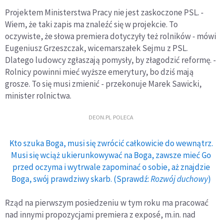
Projektem Ministerstwa Pracy nie jest zaskoczone PSL. -
Wiem, że taki zapis ma znaleźć się w projekcie. To
oczywiste, że słowa premiera dotyczyły też rolników - mówi
Eugeniusz Grzeszczak, wicemarszałek Sejmu z PSL.
Dlatego ludowcy zgłaszają pomysły, by złagodzić reformę. -
Rolnicy powinni mieć wyższe emerytury, bo dziś mają
grosze. To się musi zmienić - przekonuje Marek Sawicki,
minister rolnictwa.
DEON.PL POLECA
Kto szuka Boga, musi się zwrócić całkowicie do wewnątrz.
Musi się wciąż ukierunkowywać na Boga, zawsze mieć Go
przed oczyma i wytrwale zapominać o sobie, aż znajdzie
Boga, swój prawdziwy skarb. (Sprawdź:
Rozwój duchowy
)
Rząd na pierwszym posiedzeniu w tym roku ma pracować
nad innymi propozycjami premiera z exposé, m.in. nad