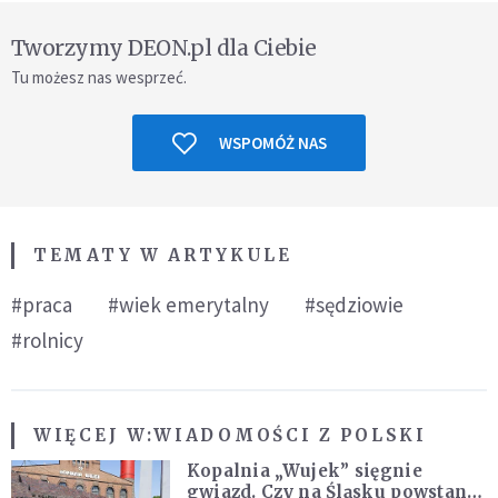
Tworzymy DEON.pl dla Ciebie
Tu możesz nas wesprzeć.
WSPOMÓŻ NAS
TEMATY W ARTYKULE
#praca
#wiek emerytalny
#sędziowie
#rolnicy
WIĘCEJ W:
WIADOMOŚCI Z POLSKI
Kopalnia „Wujek” sięgnie
gwiazd. Czy na Śląsku powstanie