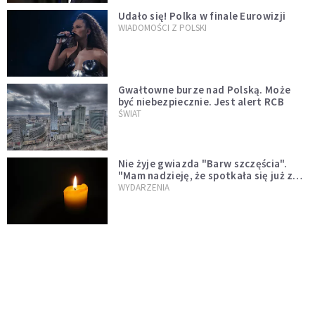
Udało się! Polka w finale Eurowizji
WIADOMOŚCI Z POLSKI
Gwałtowne burze nad Polską. Może
być niebezpiecznie. Jest alert RCB
ŚWIAT
Nie żyje gwiazda "Barw szczęścia".
"Mam nadzieję, że spotkała się już z
Bogiem, którego tak bardzo kochała"
WYDARZENIA