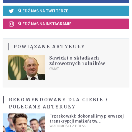
ŚLEDŹ NAS NA TWITTERZE
ŚLEDŹ NAS NA INSTAGRAMIE
POWIĄZANE ARTYKUŁY
Sawicki o składkach
zdrowotnych rolników
ŚWIAT
REKOMENDOWANE DLA CIEBIE /
POLECANE ARTYKUŁY
Trzaskowski: dokonaliśmy pierwszej
transkrypcji małżeństw
jednopłciowych. “Tak jak
WIADOMOŚCI Z POLSKI
zapowiadałem, bez zwłoki,