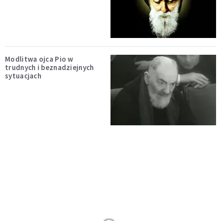
Modlitwa ojca Pio w
trudnych i beznadziejnych
sytuacjach