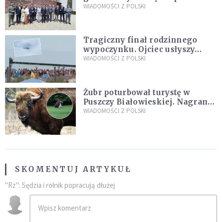
„Dolina Krzemowa”?
WIADOMOŚCI Z POLSKI
Tragiczny finał rodzinnego
wypoczynku. Ojciec usłyszy
zarzuty
WIADOMOŚCI Z POLSKI
Żubr poturbował turystę w
Puszczy Białowieskiej. Nagranie
daje do myślenia
WIADOMOŚCI Z POLSKI
SKOMENTUJ ARTYKUŁ
"Rz": Sędzia i rolnik popracują dłużej