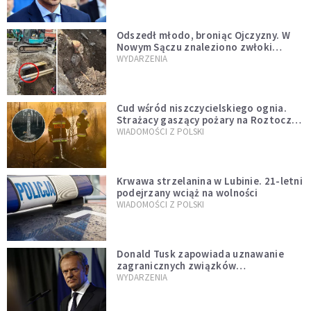
natychmiast”
Odszedł młodo, broniąc Ojczyzny. W
Nowym Sączu znaleziono zwłoki
mężczyzny z czasów potopu
WYDARZENIA
szwedzkiego
Cud wśród niszczycielskiego ognia.
Strażacy gaszący pożary na Roztoczu
opublikowali niezwykłe zdjęcie
WIADOMOŚCI Z POLSKI
Krwawa strzelanina w Lubinie. 21-letni
podejrzany wciąż na wolności
WIADOMOŚCI Z POLSKI
Donald Tusk zapowiada uznawanie
zagranicznych związków
jednopłciowych. "Państwo oblało ten
WYDARZENIA
test"