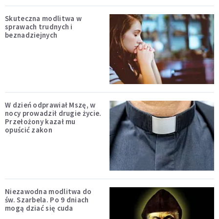
Skuteczna modlitwa w
sprawach trudnych i
beznadziejnych
W dzień odprawiał Mszę, w
nocy prowadził drugie życie.
Przełożony kazał mu
opuścić zakon
Niezawodna modlitwa do
św. Szarbela. Po 9 dniach
mogą dziać się cuda