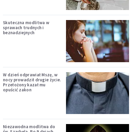
Skuteczna modlitwa w
sprawach trudnych i
beznadziejnych
W dzień odprawiał Mszę, w
nocy prowadził drugie życie.
Przełożony kazał mu
opuścić zakon
Niezawodna modlitwa do
św. Szarbela. Po 9 dniach