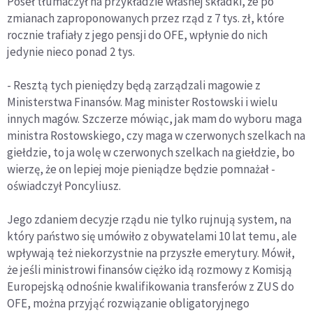
Poseł tłumaczył na przykładzie własnej składki, że po
zmianach zaproponowanych przez rząd z 7 tys. zł, które
rocznie trafiały z jego pensji do OFE, wpłynie do nich
jedynie nieco ponad 2 tys.
- Resztą tych pieniędzy będą zarządzali magowie z
Ministerstwa Finansów. Mag minister Rostowski i wielu
innych magów. Szczerze mówiąc, jak mam do wyboru maga
ministra Rostowskiego, czy maga w czerwonych szelkach na
giełdzie, to ja wolę w czerwonych szelkach na giełdzie, bo
wierzę, że on lepiej moje pieniądze będzie pomnażał -
oświadczył Poncyliusz.
Jego zdaniem decyzje rządu nie tylko rujnują system, na
który państwo się umówiło z obywatelami 10 lat temu, ale
wpływają też niekorzystnie na przyszłe emerytury. Mówił,
że jeśli ministrowi finansów ciężko idą rozmowy z Komisją
Europejską odnośnie kwalifikowania transferów z ZUS do
OFE, można przyjąć rozwiązanie obligatoryjnego