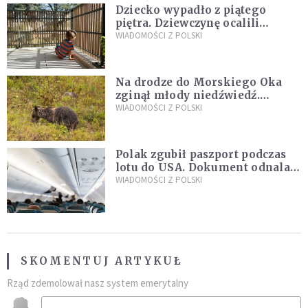
Dziecko wypadło z piątego
piętra. Dziewczynę ocalili
sąsiedzi
WIADOMOŚCI Z POLSKI
Na drodze do Morskiego Oka
zginął młody niedźwiedź.
Sprawę bada Policja i TPN
WIADOMOŚCI Z POLSKI
Polak zgubił paszport podczas
lotu do USA. Dokument odnalazł
się w nietypowym miejscu
WIADOMOŚCI Z POLSKI
SKOMENTUJ ARTYKUŁ
Rząd zdemolował nasz system emerytalny