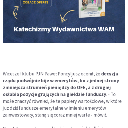
Wiceszef klubu PJN Paweł Poncyljusz ocenił, że
decyzja
rządu podwójnie bije w emerytów, bo z jednej strony
zmniejsza strumień pieniędzy do OFE, a z drugiej
osłabia pozycje grających na giełdzie funduszy
. - To
może znaczyć również, że te papiery wartościowe, w które
już dziś fundusze emerytalne w imieniu emerytów
zainwestowały, staną się coraz mniej warte - mówił.