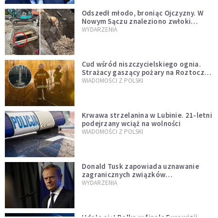
Odszedł młodo, broniąc Ojczyzny. W
Nowym Sączu znaleziono zwłoki
mężczyzny z czasów potopu
WYDARZENIA
szwedzkiego
Cud wśród niszczycielskiego ognia.
Strażacy gaszący pożary na Roztoczu
opublikowali niezwykłe zdjęcie
WIADOMOŚCI Z POLSKI
Krwawa strzelanina w Lubinie. 21-letni
podejrzany wciąż na wolności
WIADOMOŚCI Z POLSKI
Donald Tusk zapowiada uznawanie
zagranicznych związków
jednopłciowych. "Państwo oblało ten
WYDARZENIA
test"
Udało się! Polka w finale Eurowizji