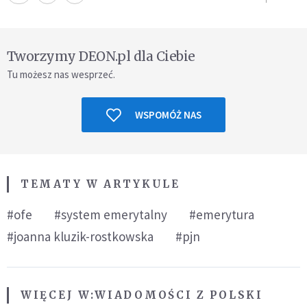
Tworzymy DEON.pl dla Ciebie
Tu możesz nas wesprzeć.
WSPOMÓŻ NAS
TEMATY W ARTYKULE
#ofe
#system emerytalny
#emerytura
#joanna kluzik-rostkowska
#pjn
WIĘCEJ W:
WIADOMOŚCI Z POLSKI