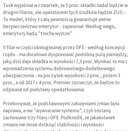
Tusk wyjaśniał w czwartek, że 5 proc. składki nadal będzie w
drugim filarze, ale operatorem tych środków będzie ZUS. -
To model, który z całą pewnością gwarantuje pełne
bezpieczeństwo emerytur - zapewniał. Według niego,
emerytury będą "trochę wyższe".
II filar w części obsługiwanej przez OFE - według koncepcji
rządu - ma docelowo dysponować podobną pulą pieniędzy,
jaką dziś daje składka w wysokości 7,3 proc. Wynikać to ma z
wprowadzenia systemu dobrowolnego dodatkowego
ubezpieczenia - na początek wysokości 2 proc., potem 3
proc., a od 2017 r. 4 proc. Premier zaznaczył, że będzie to
odpisane od podstawy opodatkowania.
Przekonywał, że podstawowymi założeniami zmian była
naprawa, a nie "wywracanie systemu", czyli zostaną
zachowane trzy filary i OFE. Podkreślił, że jakakolwiek
zmiana nie może dotknąć stabilności i wysokości