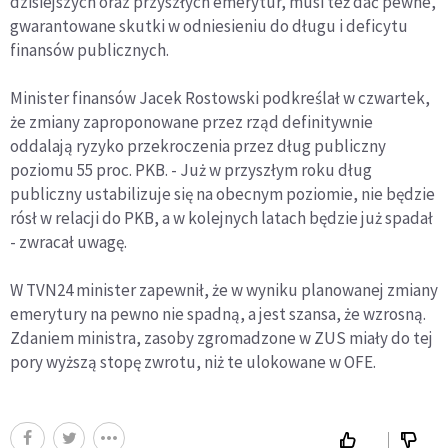
dzisiejszych oraz przyszłych emerytur, musi też dać pewne,
gwarantowane skutki w odniesieniu do długu i deficytu
finansów publicznych.
Minister finansów Jacek Rostowski podkreślał w czwartek,
że zmiany zaproponowane przez rząd definitywnie
oddalają ryzyko przekroczenia przez dług publiczny
poziomu 55 proc. PKB. - Już w przyszłym roku dług
publiczny ustabilizuje się na obecnym poziomie, nie będzie
rósł w relacji do PKB, a w kolejnych latach będzie już spadał
- zwracał uwagę.
W TVN24 minister zapewnił, że w wyniku planowanej zmiany
emerytury na pewno nie spadną, a jest szansa, że wzrosną.
Zdaniem ministra, zasoby zgromadzone w ZUS miały do tej
pory wyższą stopę zwrotu, niż te ulokowane w OFE.