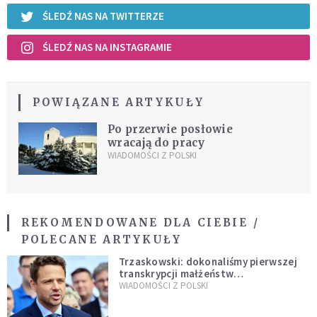
ŚLEDŹ NAS NA TWITTERZE
ŚLEDŹ NAS NA INSTAGRAMIE
POWIĄZANE ARTYKUŁY
Po przerwie posłowie
wracają do pracy
WIADOMOŚCI Z POLSKI
REKOMENDOWANE DLA CIEBIE /
POLECANE ARTYKUŁY
Trzaskowski: dokonaliśmy pierwszej
transkrypcji małżeństw
jednopłciowych. “Tak jak
WIADOMOŚCI Z POLSKI
zapowiadałem, bez zwłoki,
natychmiast”