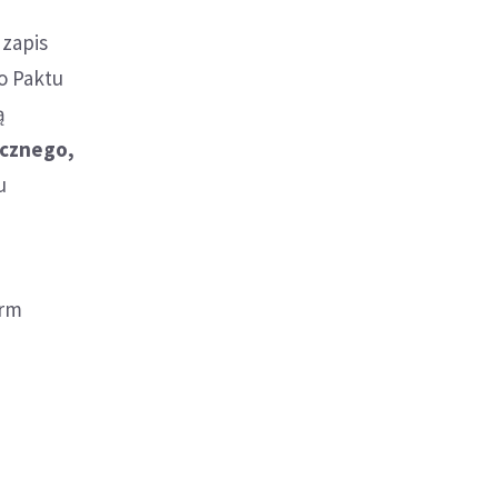
 zapis
o Paktu
ą
icznego,
u
orm