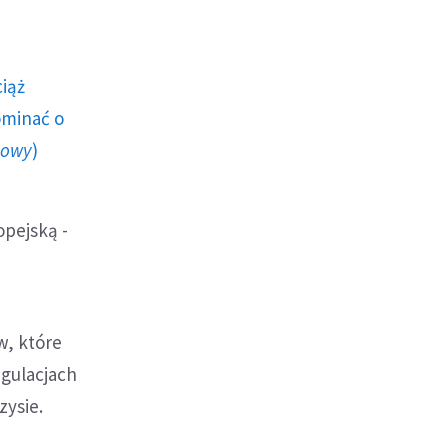
ciąż
ominać o
howy
)
opejską -
w, które
egulacjach
zysie.