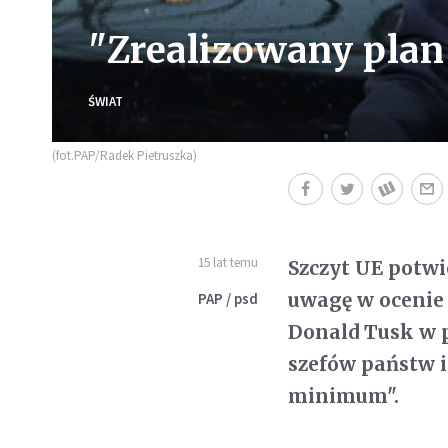
"Zrealizowany pla
ŚWIAT
(fot.PAP/Radek Pietruszka)
15 lat temu
Szczyt UE potwi
uwagę w ocenie 
PAP / psd
Donald Tusk w p
szefów państw i
minimum".