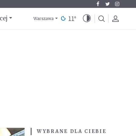
11
°
cej
Warszawa
WYBRANE DLA CIEBIE