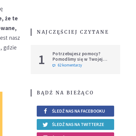
ję
e, że te
towane,
NAJCZĘŚCIEJ CZYTANE
jest nasz
, gdzie
Potrzebujesz pomocy?
1
Pomodlimy się w Twojej
intencji
62 komentarzy
BĄDŹ NA BIEŻĄCO
ŚLEDŹ NAS NA FACEBOOKU
ŚLEDŹ NAS NA TWITTERZE