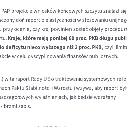
PAP projekcie wniosków końcowych szczytu znalazł się
ączony doń raport o elastyczności w stosowaniu unijneg
tu przy ocenie, czy kraj powinien zostać objęty procedur
ytu.
Kraje, które mają poniżej 60 proc. PKB długu publ
o deficytu nieco wyższego niż 3 proc. PKB
, czyli limit
kcie w celu dyscyplinowania finansów publicznych.
...) wita raport Rady UE o traktowaniu systemowych ref
ch Paktu Stabilności i Wzrostu i wzywa, aby raport był
szczegółowych wyjaśnieniach, jak będzie wdrażany
 brzmi zapis.