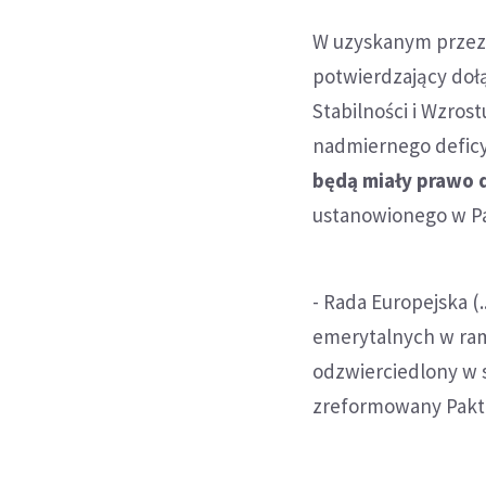
W uzyskanym przez 
potwierdzający doł
Stabilności i Wzros
nadmiernego defic
będą miały prawo d
ustanowionego w Pa
- Rada Europejska (
emerytalnych w rama
odzwierciedlony w 
zreformowany Pakt -