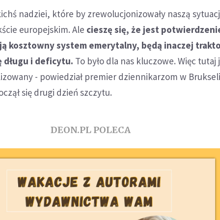
akichś nadziei, które by zrewolucjonizowały naszą sytuac
ście europejskim. Ale
cieszę się, że jest potwierdzeni
ją kosztowny system emerytalny, będą inaczej trak
ę długu i deficytu.
To było dla nas kluczowe. Więc tutaj 
izowany - powiedział premier dziennikarzom w Brukseli
oczął się drugi dzień szczytu.
DEON.PL POLECA