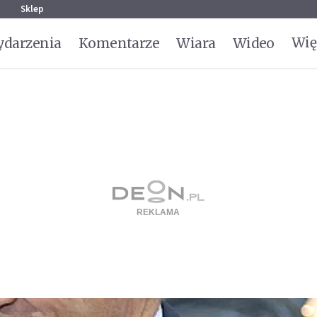
g
Sklep
Wię
darzenia
Komentarze
Wiara
Wideo