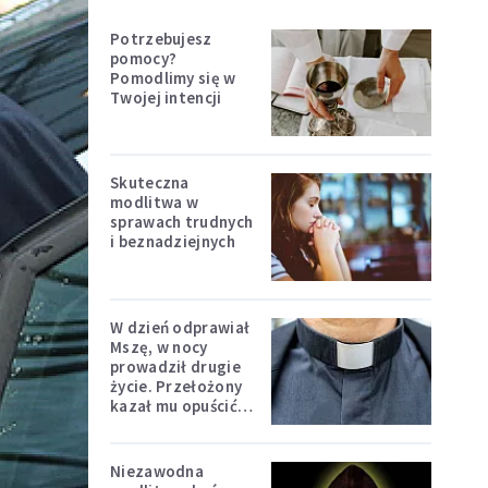
Potrzebujesz
pomocy?
Pomodlimy się w
Twojej intencji
Skuteczna
modlitwa w
sprawach trudnych
i beznadziejnych
W dzień odprawiał
Mszę, w nocy
prowadził drugie
życie. Przełożony
kazał mu opuścić
zakon
Niezawodna