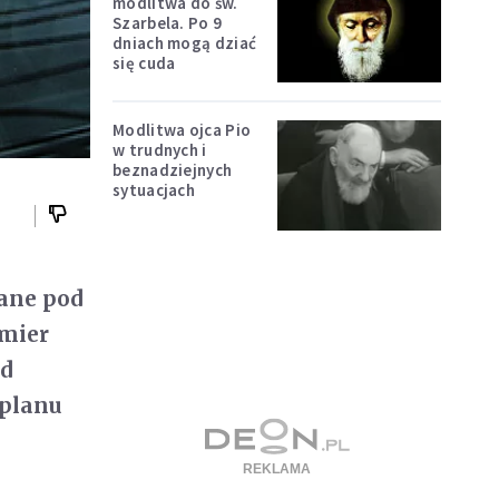
modlitwa do św.
Szarbela. Po 9
dniach mogą dziać
się cuda
Modlitwa ojca Pio
w trudnych i
beznadziejnych
sytuacjach
rane pod
emier
ad
"planu