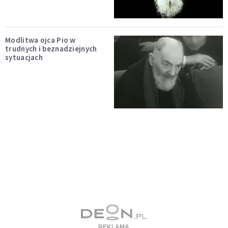
Modlitwa ojca Pio w
trudnych i beznadziejnych
sytuacjach