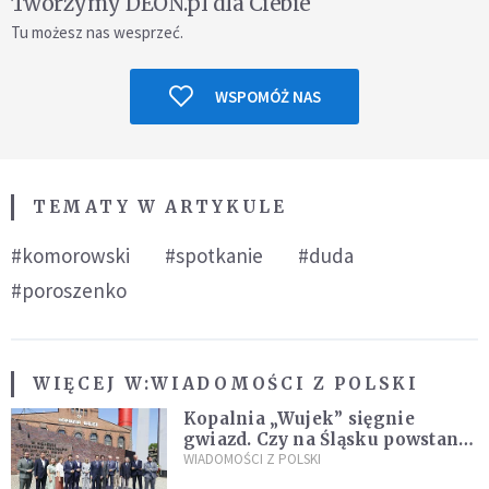
Tworzymy DEON.pl dla Ciebie
Tu możesz nas wesprzeć.
WSPOMÓŻ NAS
TEMATY W ARTYKULE
#komorowski
#spotkanie
#duda
#poroszenko
WIĘCEJ W:
WIADOMOŚCI Z POLSKI
Kopalnia „Wujek” sięgnie
gwiazd. Czy na Śląsku powstanie
„Dolina Krzemowa”?
WIADOMOŚCI Z POLSKI