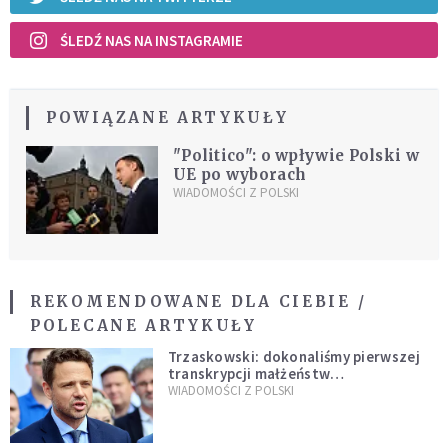
ŚLEDŹ NAS NA INSTAGRAMIE
POWIĄZANE ARTYKUŁY
"Politico": o wpływie Polski w
UE po wyborach
WIADOMOŚCI Z POLSKI
REKOMENDOWANE DLA CIEBIE /
POLECANE ARTYKUŁY
Trzaskowski: dokonaliśmy pierwszej
transkrypcji małżeństw
jednopłciowych. “Tak jak
WIADOMOŚCI Z POLSKI
zapowiadałem, bez zwłoki,
natychmiast”