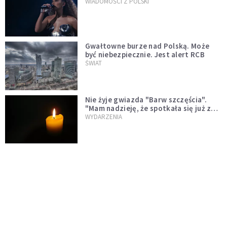
WIADOMOŚCI Z POLSKI
Gwałtowne burze nad Polską. Może
być niebezpiecznie. Jest alert RCB
ŚWIAT
Nie żyje gwiazda "Barw szczęścia".
"Mam nadzieję, że spotkała się już z
Bogiem, którego tak bardzo kochała"
WYDARZENIA