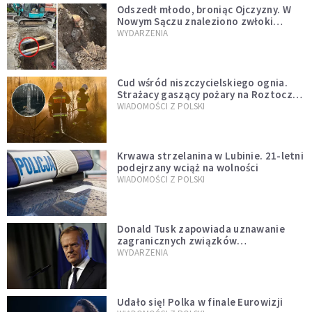
Odszedł młodo, broniąc Ojczyzny. W
Nowym Sączu znaleziono zwłoki
mężczyzny z czasów potopu
WYDARZENIA
szwedzkiego
Cud wśród niszczycielskiego ognia.
Strażacy gaszący pożary na Roztoczu
opublikowali niezwykłe zdjęcie
WIADOMOŚCI Z POLSKI
Krwawa strzelanina w Lubinie. 21-letni
podejrzany wciąż na wolności
WIADOMOŚCI Z POLSKI
Donald Tusk zapowiada uznawanie
zagranicznych związków
jednopłciowych. "Państwo oblało ten
WYDARZENIA
test"
Udało się! Polka w finale Eurowizji