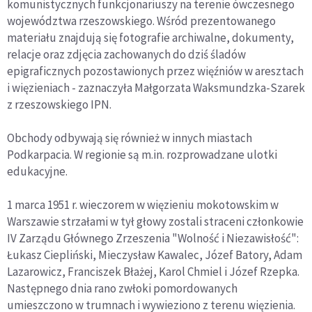
komunistycznych funkcjonariuszy na terenie ówczesnego
województwa rzeszowskiego. Wśród prezentowanego
materiału znajdują się fotografie archiwalne, dokumenty,
relacje oraz zdjęcia zachowanych do dziś śladów
epigraficznych pozostawionych przez więźniów w aresztach
i więzieniach - zaznaczyła Małgorzata Waksmundzka-Szarek
z rzeszowskiego IPN.
Obchody odbywają się również w innych miastach
Podkarpacia. W regionie są m.in. rozprowadzane ulotki
edukacyjne.
1 marca 1951 r. wieczorem w więzieniu mokotowskim w
Warszawie strzałami w tył głowy zostali straceni członkowie
IV Zarządu Głównego Zrzeszenia "Wolność i Niezawisłość":
Łukasz Ciepliński, Mieczysław Kawalec, Józef Batory, Adam
Lazarowicz, Franciszek Błażej, Karol Chmiel i Józef Rzepka.
Następnego dnia rano zwłoki pomordowanych
umieszczono w trumnach i wywieziono z terenu więzienia.