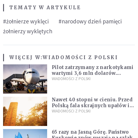
TEMATY W ARTYKULE
#żołnierze wyklęci
#narodowy dzień pamięci
żołnierzy wyklętych
WIĘCEJ W:
WIADOMOŚCI Z POLSKI
Pilot zatrzymany z narkotykami
wartymi 3,6 mln dolarów.
Śledczy podejrzewają, że latał
WIADOMOŚCI Z POLSKI
pod ich wpływem
Nawet 40 stopni w cieniu. Przed
Polską fala skrajnych upałów i
gwałtowne burze
WIADOMOŚCI Z POLSKI
65 razy na Jasną Górę. Państwo
Kurkowie znów ruszają na szlak