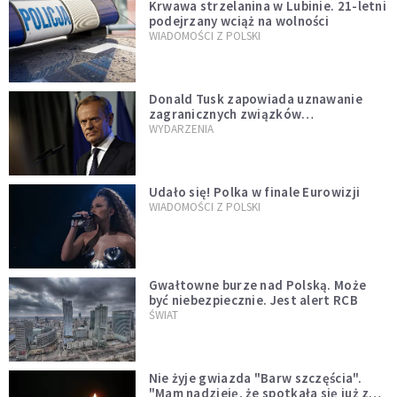
Krwawa strzelanina w Lubinie. 21-letni
podejrzany wciąż na wolności
WIADOMOŚCI Z POLSKI
Donald Tusk zapowiada uznawanie
zagranicznych związków
jednopłciowych. "Państwo oblało ten
WYDARZENIA
test"
Udało się! Polka w finale Eurowizji
WIADOMOŚCI Z POLSKI
Gwałtowne burze nad Polską. Może
być niebezpiecznie. Jest alert RCB
ŚWIAT
Nie żyje gwiazda "Barw szczęścia".
"Mam nadzieję, że spotkała się już z