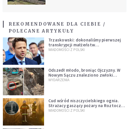
REKOMENDOWANE DLA CIEBIE /
POLECANE ARTYKUŁY
Trzaskowski: dokonaliśmy pierwszej
transkrypcji małżeństw
jednopłciowych. “Tak jak
WIADOMOŚCI Z POLSKI
zapowiadałem, bez zwłoki,
natychmiast”
Odszedł młodo, broniąc Ojczyzny. W
Nowym Sączu znaleziono zwłoki
mężczyzny z czasów potopu
WYDARZENIA
szwedzkiego
Cud wśród niszczycielskiego ognia.
Strażacy gaszący pożary na Roztoczu
opublikowali niezwykłe zdjęcie
WIADOMOŚCI Z POLSKI