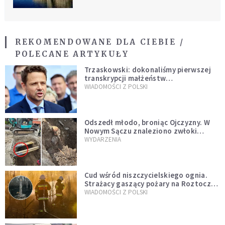
REKOMENDOWANE DLA CIEBIE /
POLECANE ARTYKUŁY
Trzaskowski: dokonaliśmy pierwszej
transkrypcji małżeństw
jednopłciowych. “Tak jak
WIADOMOŚCI Z POLSKI
zapowiadałem, bez zwłoki,
natychmiast”
Odszedł młodo, broniąc Ojczyzny. W
Nowym Sączu znaleziono zwłoki
mężczyzny z czasów potopu
WYDARZENIA
szwedzkiego
Cud wśród niszczycielskiego ognia.
Strażacy gaszący pożary na Roztoczu
opublikowali niezwykłe zdjęcie
WIADOMOŚCI Z POLSKI