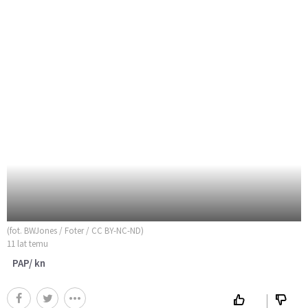
(fot. BWJones / Foter / CC BY-NC-ND)
11 lat temu
PAP/ kn