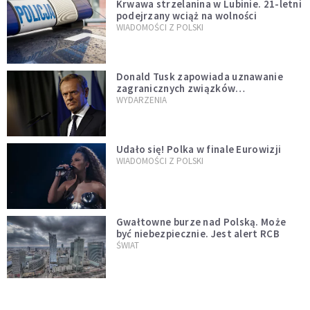
Krwawa strzelanina w Lubinie. 21-letni
podejrzany wciąż na wolności
WIADOMOŚCI Z POLSKI
Donald Tusk zapowiada uznawanie
zagranicznych związków
jednopłciowych. "Państwo oblało ten
WYDARZENIA
test"
Udało się! Polka w finale Eurowizji
WIADOMOŚCI Z POLSKI
Gwałtowne burze nad Polską. Może
być niebezpiecznie. Jest alert RCB
ŚWIAT
Nie żyje gwiazda "Barw szczęścia".
"Mam nadzieję, że spotkała się już z