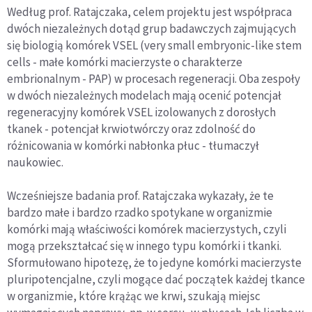
Według prof. Ratajczaka, celem projektu jest współpraca
dwóch niezależnych dotąd grup badawczych zajmujących
się biologią komórek VSEL (very small embryonic-like stem
cells - małe komórki macierzyste o charakterze
embrionalnym - PAP) w procesach regeneracji. Oba zespoły
w dwóch niezależnych modelach mają ocenić potencjał
regeneracyjny komórek VSEL izolowanych z dorosłych
tkanek - potencjał krwiotwórczy oraz zdolność do
różnicowania w komórki nabłonka płuc - tłumaczył
naukowiec.
Wcześniejsze badania prof. Ratajczaka wykazały, że te
bardzo małe i bardzo rzadko spotykane w organizmie
komórki mają właściwości komórek macierzystych, czyli
mogą przekształcać się w innego typu komórki i tkanki.
Sformułowano hipotezę, że to jedyne komórki macierzyste
pluripotencjalne, czyli mogące dać początek każdej tkance
w organizmie, które krążąc we krwi, szukają miejsc