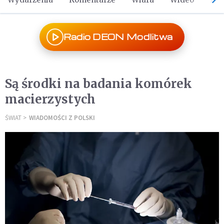
Radio DEON Modlitwa
Są środki na badania komórek
macierzystych
ŚWIAT
WIADOMOŚCI Z POLSKI