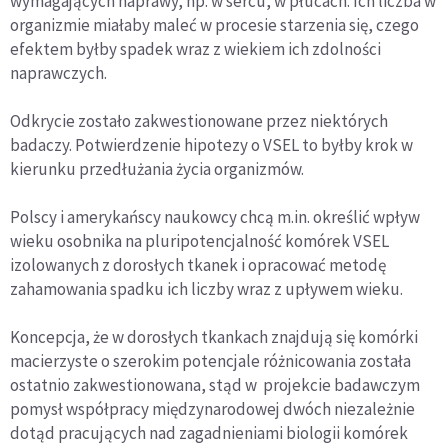
wymagających naprawy, np. w sercu, w płucach. Ich liczba w
organizmie miałaby maleć w procesie starzenia się, czego
efektem byłby spadek wraz z wiekiem ich zdolności
naprawczych.
Odkrycie zostało zakwestionowane przez niektórych
badaczy. Potwierdzenie hipotezy o VSEL to byłby krok w
kierunku przedłużania życia organizmów.
Polscy i amerykańscy naukowcy chcą m.in. określić wpływ
wieku osobnika na pluripotencjalność komórek VSEL
izolowanych z dorosłych tkanek i opracować metodę
zahamowania spadku ich liczby wraz z upływem wieku.
Koncepcja, że w dorosłych tkankach znajdują się komórki
macierzyste o szerokim potencjale różnicowania została
ostatnio zakwestionowana, stąd w projekcie badawczym
pomysł współpracy międzynarodowej dwóch niezależnie
dotąd pracujących nad zagadnieniami biologii komórek