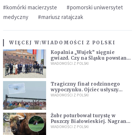
#komórki macierzyste
#pomorski uniwersytet
medyczny
#mariusz ratajczak
WIĘCEJ W:
WIADOMOŚCI Z POLSKI
Kopalnia „Wujek” sięgnie
gwiazd. Czy na Śląsku powstanie
„Dolina Krzemowa”?
WIADOMOŚCI Z POLSKI
Tragiczny finał rodzinnego
wypoczynku. Ojciec usłyszy
zarzuty
WIADOMOŚCI Z POLSKI
Żubr poturbował turystę w
Puszczy Białowieskiej. Nagranie
daje do myślenia
WIADOMOŚCI Z POLSKI