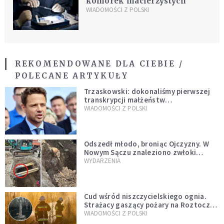
komórek macierzystych
WIADOMOŚCI Z POLSKI
REKOMENDOWANE DLA CIEBIE /
POLECANE ARTYKUŁY
Trzaskowski: dokonaliśmy pierwszej
transkrypcji małżeństw
jednopłciowych. “Tak jak
WIADOMOŚCI Z POLSKI
zapowiadałem, bez zwłoki,
natychmiast”
Odszedł młodo, broniąc Ojczyzny. W
Nowym Sączu znaleziono zwłoki
mężczyzny z czasów potopu
WYDARZENIA
szwedzkiego
Cud wśród niszczycielskiego ognia.
Strażacy gaszący pożary na Roztoczu
opublikowali niezwykłe zdjęcie
WIADOMOŚCI Z POLSKI