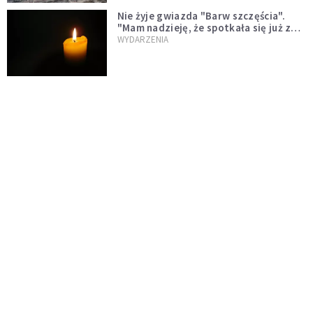
Nie żyje gwiazda "Barw szczęścia".
"Mam nadzieję, że spotkała się już z
Bogiem, którego tak bardzo kochała"
WYDARZENIA