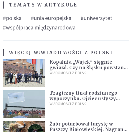
TEMATY W ARTYKULE
#polska
#unia europejska
#uniwersytet
#współpraca międzynarodowa
WIĘCEJ W:
WIADOMOŚCI Z POLSKI
Kopalnia „Wujek” sięgnie
gwiazd. Czy na Śląsku powstanie
„Dolina Krzemowa”?
WIADOMOŚCI Z POLSKI
Tragiczny finał rodzinnego
wypoczynku. Ojciec usłyszy
zarzuty
WIADOMOŚCI Z POLSKI
Żubr poturbował turystę w
Puszczy Białowieskiej. Nagranie