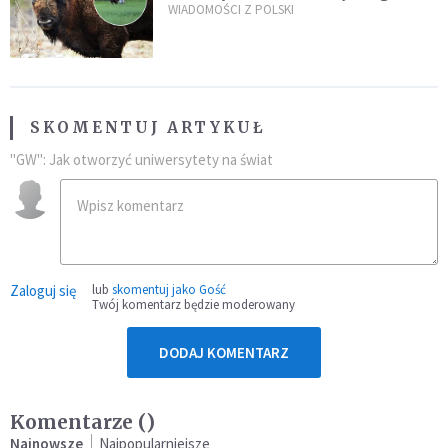
daje do myślenia
WIADOMOŚCI Z POLSKI
SKOMENTUJ ARTYKUŁ
"GW": Jak otworzyć uniwersytety na świat
Zaloguj się
lub
skomentuj jako Gość
Twój komentarz będzie moderowany
DODAJ KOMENTARZ
Komentarze (
)
Najnowsze
Najpopularniejsze