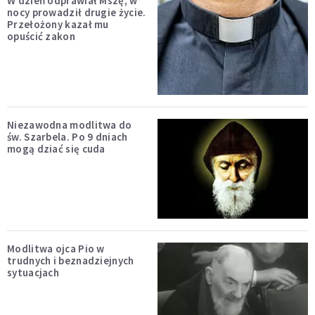
W dzień odprawiał Mszę, w
nocy prowadził drugie życie.
Przełożony kazał mu
opuścić zakon
Niezawodna modlitwa do
św. Szarbela. Po 9 dniach
mogą dziać się cuda
Modlitwa ojca Pio w
trudnych i beznadziejnych
sytuacjach