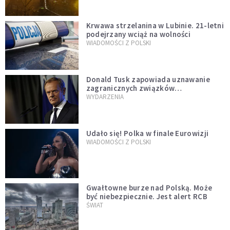
Krwawa strzelanina w Lubinie. 21-letni
podejrzany wciąż na wolności
WIADOMOŚCI Z POLSKI
Donald Tusk zapowiada uznawanie
zagranicznych związków
jednopłciowych. "Państwo oblało ten
WYDARZENIA
test"
Udało się! Polka w finale Eurowizji
WIADOMOŚCI Z POLSKI
Gwałtowne burze nad Polską. Może
być niebezpiecznie. Jest alert RCB
ŚWIAT