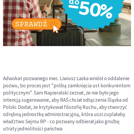
Adwokat pozwanego mec. Liwiusz Laska wniósł o oddalenie
pozwu, bo proces jest "próbą zamknięcia ust konkurentom
politycznym". Sam Napieralski zeznał, że nie było jego
intencją sugerowanie, aby RAŚ chciał odłączenia Śląska od
Polski. Dodał, że krytykował filozofię Ruchu, aby stworzyć
odrębną jednostkę administracyjną, która uszczuplałaby
władztwo Sejmu RP - co pozwany odbierał jako groźbę
utraty jednolitości państwa.