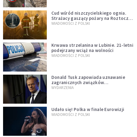
Cud wśród niszczycielskiego ognia.
Strażacy gaszący pożary na Roztoczu
opublikowali niezwykłe zdjęcie
WIADOMOŚCI Z POLSKI
Krwawa strzelanina w Lubinie. 21-letni
podejrzany wciąż na wolności
WIADOMOŚCI Z POLSKI
Donald Tusk zapowiada uznawanie
zagranicznych związków
jednopłciowych. "Państwo oblało ten
WYDARZENIA
test"
Udało się! Polka w finale Eurowizji
WIADOMOŚCI Z POLSKI