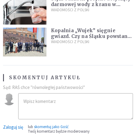
darmowej wody z kranu w
restauracjach
WIADOMOŚCI Z POLSKI
Kopalnia „Wujek” sięgnie
gwiazd. Czy na Śląsku powstanie
„Dolina Krzemowa”?
WIADOMOŚCI Z POLSKI
SKOMENTUJ ARTYKUŁ
Sąd: RAŚ chce "równoległej państwowości"
Zaloguj się
lub
skomentuj jako Gość
Twój komentarz będzie moderowany