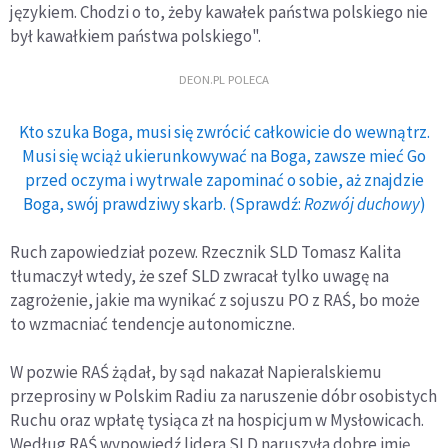
językiem. Chodzi o to, żeby kawałek państwa polskiego nie
był kawałkiem państwa polskiego".
DEON.PL POLECA
Kto szuka Boga, musi się zwrócić całkowicie do wewnątrz.
Musi się wciąż ukierunkowywać na Boga, zawsze mieć Go
przed oczyma i wytrwale zapominać o sobie, aż znajdzie
Boga, swój prawdziwy skarb. (Sprawdź:
Rozwój duchowy
)
Ruch zapowiedział pozew. Rzecznik SLD Tomasz Kalita
tłumaczył wtedy, że szef SLD zwracał tylko uwagę na
zagrożenie, jakie ma wynikać z sojuszu PO z RAŚ, bo może
to wzmacniać tendencje autonomiczne.
W pozwie RAŚ żądał, by sąd nakazał Napieralskiemu
przeprosiny w Polskim Radiu za naruszenie dóbr osobistych
Ruchu oraz wpłatę tysiąca zł na hospicjum w Mysłowicach.
Według RAŚ wypowiedź lidera SLD naruszyła dobre imię