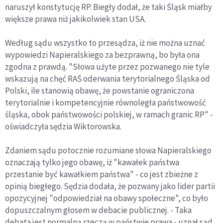
naruszył konstytucję RP. Biegły dodał, że taki Śląsk miałby
większe prawa niż jakikolwiek stan USA.
Według sądu wszystko to przesądza, iż nie można uznać
wypowiedzi Napieralskiego za bezprawną, bo była ona
zgodna z prawdą. "Słowa użyte przez pozwanego nie tyle
wskazują na chęć RAŚ oderwania terytorialnego Śląska od
Polski, ile stanowią obawę, że powstanie ograniczona
terytorialnie i kompetencyjnie równoległa państwowość
śląska, obok państwowości polskiej, w ramach granic RP" -
oświadczyła sędzia Wiktorowska.
Zdaniem sądu potocznie rozumiane słowa Napieralskiego
oznaczają tylko jego obawę, iż "kawałek państwa
przestanie być kawałkiem państwa" - co jest zbieżne z
opinią biegłego. Sędzia dodała, że pozwany jako lider partii
opozycyjnej "odpowiedział na obawy społeczne", co było
dopuszczalnym głosem w debacie publicznej. - Taka
debata jest normalną rzeczą w państwie prawa - uznał sąd.