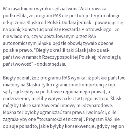
W uzasadnieniu wyroku sędzia Iwona Wiktorowska
podkreśliła, że program RAŚ nie postuluje terytorialnego
odłączenia Śląska od Polski. Dodała jednak - powołując się
na opinię konstytucjonalisty Ryszarda Piotrowskiego - że
nie wiadomo, czy w postulowanym przez RAŚ
autonomicznym Śląsku będzie obowiązywało obecne
polskie prawo. "Biegły określił taki Śląsk jako quasi-
państwo w ramach Rzeczypospolitej Polskiej; równoległą
państwowość" - dodała sędzia.
Biegły ocenił, że z programu RAŚ wynika, iż polskie państwo
miałoby na Śląsku tylko ograniczone kompetencje (np.
sądy sądziłyby na podstawie regionalnego prawa), a
cudzoziemcy mieliby wpływ na kształt jego ustroju. Śląsk
mógłby także sam zawierać umowy międzynarodowe.
Można też byłoby ograniczać tam prawa i wolności, o ile
zagrażałyby one "tożsamości etnicznej". Program RAŚ nie
opisuje ponadto, jakie byłyby konsekwencje, gdyby region