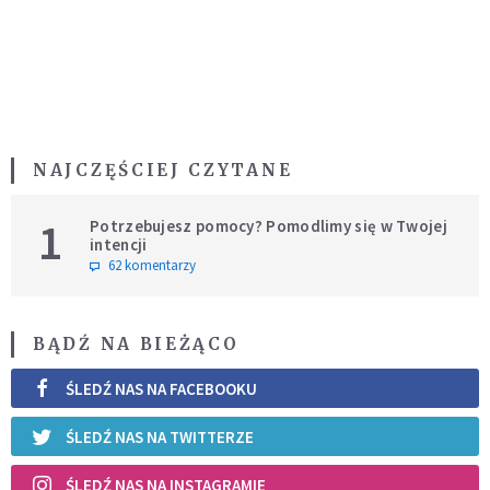
NAJCZĘŚCIEJ CZYTANE
1
Potrzebujesz pomocy? Pomodlimy się w Twojej
intencji
62 komentarzy
BĄDŹ NA BIEŻĄCO
ŚLEDŹ NAS NA FACEBOOKU
ŚLEDŹ NAS NA TWITTERZE
ŚLEDŹ NAS NA INSTAGRAMIE