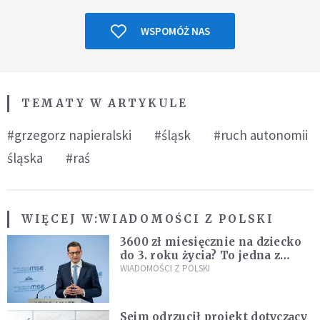
WSPOMÓŻ NAS
TEMATY W ARTYKULE
#grzegorz napieralski
#śląsk
#ruch autonomii
śląska
#raś
WIĘCEJ W:
WIADOMOŚCI Z POLSKI
3600 zł miesięcznie na dziecko
do 3. roku życia? To jedna z
propozycji programu "Rozwój
WIADOMOŚCI Z POLSKI
Plus"
Sejm odrzucił projekt dotyczący