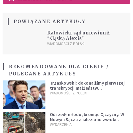
POWIĄZANE ARTYKUŁY
Katowicki sąd uniewinnił
"śląską Alexis"
WIADOMOŚCI Z POLSKI
REKOMENDOWANE DLA CIEBIE /
POLECANE ARTYKUŁY
Trzaskowski: dokonaliśmy pierwszej
transkrypcji małżeństw
jednopłciowych. “Tak jak
WIADOMOŚCI Z POLSKI
zapowiadałem, bez zwłoki,
natychmiast”
Odszedł młodo, broniąc Ojczyzny. W
Nowym Sączu znaleziono zwłoki
mężczyzny z czasów potopu
WYDARZENIA
szwedzkiego