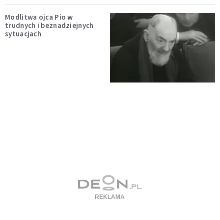
Modlitwa ojca Pio w
trudnych i beznadziejnych
sytuacjach