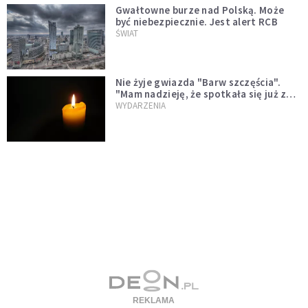
Gwałtowne burze nad Polską. Może
być niebezpiecznie. Jest alert RCB
ŚWIAT
Nie żyje gwiazda "Barw szczęścia".
"Mam nadzieję, że spotkała się już z
Bogiem, którego tak bardzo kochała"
WYDARZENIA