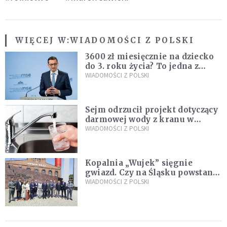
WIĘCEJ W:
WIADOMOŚCI Z POLSKI
3600 zł miesięcznie na dziecko
do 3. roku życia? To jedna z
propozycji programu "Rozwój
WIADOMOŚCI Z POLSKI
Plus"
Sejm odrzucił projekt dotyczący
darmowej wody z kranu w
restauracjach
WIADOMOŚCI Z POLSKI
Kopalnia „Wujek” sięgnie
gwiazd. Czy na Śląsku powstanie
„Dolina Krzemowa”?
WIADOMOŚCI Z POLSKI