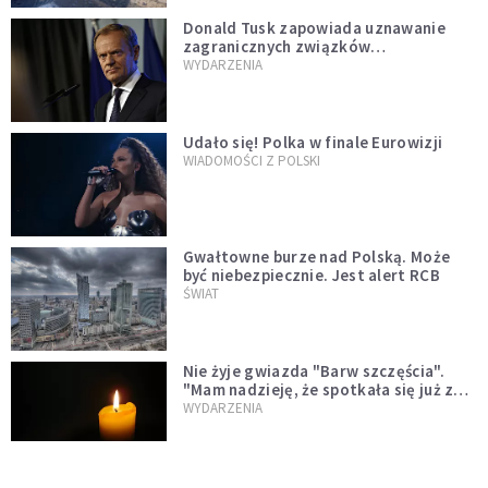
Donald Tusk zapowiada uznawanie
zagranicznych związków
jednopłciowych. "Państwo oblało ten
WYDARZENIA
test"
Udało się! Polka w finale Eurowizji
WIADOMOŚCI Z POLSKI
Gwałtowne burze nad Polską. Może
być niebezpiecznie. Jest alert RCB
ŚWIAT
Nie żyje gwiazda "Barw szczęścia".
"Mam nadzieję, że spotkała się już z
Bogiem, którego tak bardzo kochała"
WYDARZENIA