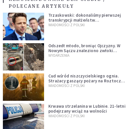
POLECANE ARTYKUŁY
Trzaskowski: dokonaliśmy pierwszej
transkrypcji małżeństw
jednopłciowych. “Tak jak
WIADOMOŚCI Z POLSKI
zapowiadałem, bez zwłoki,
natychmiast”
Odszedł młodo, broniąc Ojczyzny. W
Nowym Sączu znaleziono zwłoki
mężczyzny z czasów potopu
WYDARZENIA
szwedzkiego
Cud wśród niszczycielskiego ognia.
Strażacy gaszący pożary na Roztoczu
opublikowali niezwykłe zdjęcie
WIADOMOŚCI Z POLSKI
Krwawa strzelanina w Lubinie. 21-letni
podejrzany wciąż na wolności
WIADOMOŚCI Z POLSKI