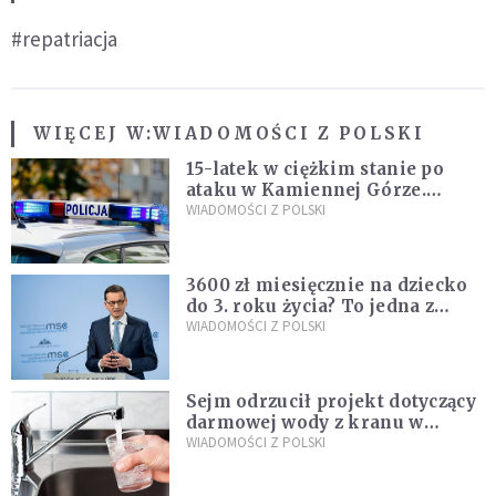
#repatriacja
WIĘCEJ W:
WIADOMOŚCI Z POLSKI
15-latek w ciężkim stanie po
ataku w Kamiennej Górze.
Policja zatrzymała dwóch
WIADOMOŚCI Z POLSKI
nastolatków
3600 zł miesięcznie na dziecko
do 3. roku życia? To jedna z
propozycji programu "Rozwój
WIADOMOŚCI Z POLSKI
Plus"
Sejm odrzucił projekt dotyczący
darmowej wody z kranu w
restauracjach
WIADOMOŚCI Z POLSKI