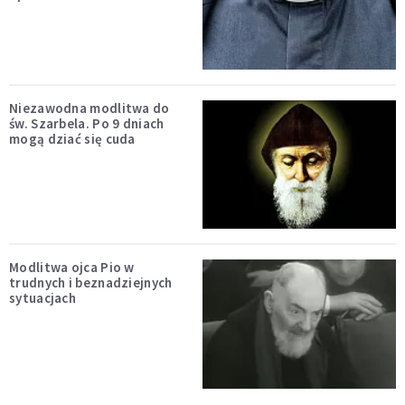
Niezawodna modlitwa do
św. Szarbela. Po 9 dniach
mogą dziać się cuda
Modlitwa ojca Pio w
trudnych i beznadziejnych
sytuacjach