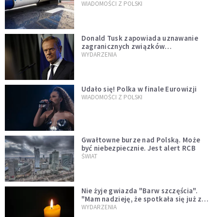
WIADOMOŚCI Z POLSKI
Donald Tusk zapowiada uznawanie
zagranicznych związków
jednopłciowych. "Państwo oblało ten
WYDARZENIA
test"
Udało się! Polka w finale Eurowizji
WIADOMOŚCI Z POLSKI
Gwałtowne burze nad Polską. Może
być niebezpiecznie. Jest alert RCB
ŚWIAT
Nie żyje gwiazda "Barw szczęścia".
"Mam nadzieję, że spotkała się już z
Bogiem, którego tak bardzo kochała"
WYDARZENIA