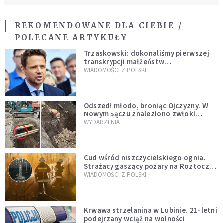
REKOMENDOWANE DLA CIEBIE /
POLECANE ARTYKUŁY
Trzaskowski: dokonaliśmy pierwszej
transkrypcji małżeństw
jednopłciowych. “Tak jak
WIADOMOŚCI Z POLSKI
zapowiadałem, bez zwłoki,
natychmiast”
Odszedł młodo, broniąc Ojczyzny. W
Nowym Sączu znaleziono zwłoki
mężczyzny z czasów potopu
WYDARZENIA
szwedzkiego
Cud wśród niszczycielskiego ognia.
Strażacy gaszący pożary na Roztoczu
opublikowali niezwykłe zdjęcie
WIADOMOŚCI Z POLSKI
Krwawa strzelanina w Lubinie. 21-letni
podejrzany wciąż na wolności