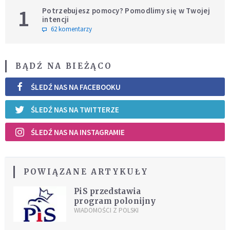
1
Potrzebujesz pomocy? Pomodlimy się w Twojej
intencji
62 komentarzy
BĄDŹ NA BIEŻĄCO
ŚLEDŹ NAS NA FACEBOOKU
ŚLEDŹ NAS NA TWITTERZE
ŚLEDŹ NAS NA INSTAGRAMIE
POWIĄZANE ARTYKUŁY
PiS przedstawia
program polonijny
WIADOMOŚCI Z POLSKI