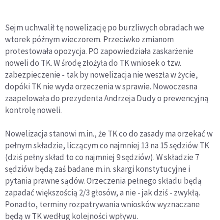
Sejm uchwalił tę nowelizację po burzliwych obradach we
wtorek późnym wieczorem. Przeciwko zmianom
protestowała opozycja. PO zapowiedziała zaskarżenie
noweli do TK. W środę złożyła do TK wniosek o tzw.
zabezpieczenie - tak by nowelizacja nie weszła w życie,
dopóki TK nie wyda orzeczenia w sprawie. Nowoczesna
zaapelowała do prezydenta Andrzeja Dudy o prewencyjną
kontrolę noweli.
Nowelizacja stanowi m.in., że TK co do zasady ma orzekać w
pełnym składzie, liczącym co najmniej 13 na 15 sędziów TK
(dziś pełny skład to co najmniej 9 sędziów). W składzie 7
sędziów będą zaś badane m.in. skargi konstytucyjne i
pytania prawne sądów. Orzeczenia pełnego składu będą
zapadać większością 2/3 głosów, a nie - jak dziś - zwykłą.
Ponadto, terminy rozpatrywania wniosków wyznaczane
będą w TK według kolejności wpływu.