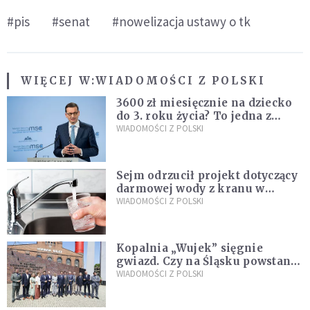
#pis
#senat
#nowelizacja ustawy o tk
WIĘCEJ W:
WIADOMOŚCI Z POLSKI
3600 zł miesięcznie na dziecko
do 3. roku życia? To jedna z
propozycji programu "Rozwój
WIADOMOŚCI Z POLSKI
Plus"
Sejm odrzucił projekt dotyczący
darmowej wody z kranu w
restauracjach
WIADOMOŚCI Z POLSKI
Kopalnia „Wujek” sięgnie
gwiazd. Czy na Śląsku powstanie
„Dolina Krzemowa”?
WIADOMOŚCI Z POLSKI