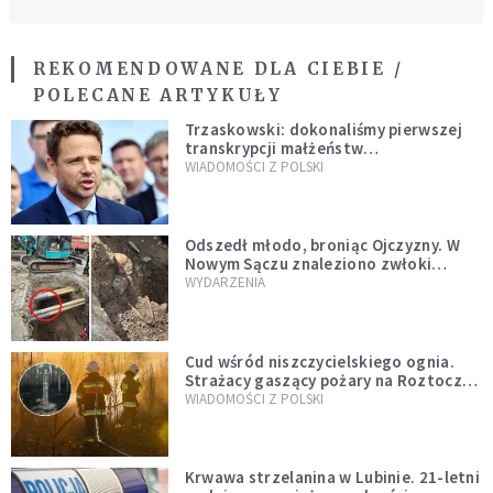
REKOMENDOWANE DLA CIEBIE /
POLECANE ARTYKUŁY
Trzaskowski: dokonaliśmy pierwszej
transkrypcji małżeństw
jednopłciowych. “Tak jak
WIADOMOŚCI Z POLSKI
zapowiadałem, bez zwłoki,
natychmiast”
Odszedł młodo, broniąc Ojczyzny. W
Nowym Sączu znaleziono zwłoki
mężczyzny z czasów potopu
WYDARZENIA
szwedzkiego
Cud wśród niszczycielskiego ognia.
Strażacy gaszący pożary na Roztoczu
opublikowali niezwykłe zdjęcie
WIADOMOŚCI Z POLSKI
Krwawa strzelanina w Lubinie. 21-letni