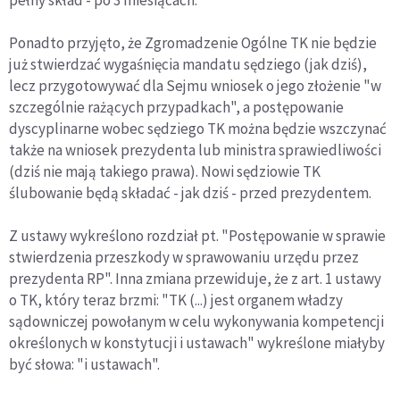
pełny skład - po 3 miesiącach.
Ponadto przyjęto, że Zgromadzenie Ogólne TK nie będzie
już stwierdzać wygaśnięcia mandatu sędziego (jak dziś),
lecz przygotowywać dla Sejmu wniosek o jego złożenie "w
szczególnie rażących przypadkach", a postępowanie
dyscyplinarne wobec sędziego TK można będzie wszczynać
także na wniosek prezydenta lub ministra sprawiedliwości
(dziś nie mają takiego prawa). Nowi sędziowie TK
ślubowanie będą składać - jak dziś - przed prezydentem.
Z ustawy wykreślono rozdział pt. "Postępowanie w sprawie
stwierdzenia przeszkody w sprawowaniu urzędu przez
prezydenta RP". Inna zmiana przewiduje, że z art. 1 ustawy
o TK, który teraz brzmi: "TK (...) jest organem władzy
sądowniczej powołanym w celu wykonywania kompetencji
określonych w konstytucji i ustawach" wykreślone miałyby
być słowa: "i ustawach".