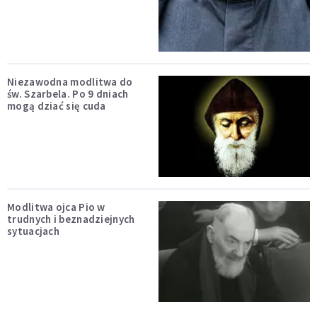
Niezawodna modlitwa do
św. Szarbela. Po 9 dniach
mogą dziać się cuda
Modlitwa ojca Pio w
trudnych i beznadziejnych
sytuacjach