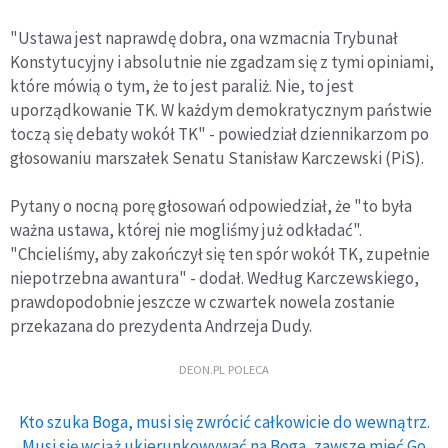
"Ustawa jest naprawdę dobra, ona wzmacnia Trybunał
Konstytucyjny i absolutnie nie zgadzam się z tymi opiniami,
które mówią o tym, że to jest paraliż. Nie, to jest
uporządkowanie TK. W każdym demokratycznym państwie
toczą się debaty wokół TK" - powiedział dziennikarzom po
głosowaniu marszałek Senatu Stanisław Karczewski (PiS).
Pytany o nocną porę głosowań odpowiedział, że "to była
ważna ustawa, której nie mogliśmy już odkładać".
"Chcieliśmy, aby zakończył się ten spór wokół TK, zupełnie
niepotrzebna awantura" - dodał. Według Karczewskiego,
prawdopodobnie jeszcze w czwartek nowela zostanie
przekazana do prezydenta Andrzeja Dudy.
DEON.PL POLECA
Kto szuka Boga, musi się zwrócić całkowicie do wewnątrz.
Musi się wciąż ukierunkowywać na Boga, zawsze mieć Go