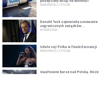
podejrzany wciąż na wolności
WIADOMOŚCI Z POLSKI
Donald Tusk zapowiada uznawanie
zagranicznych związków
jednopłciowych. "Państwo oblało ten
WYDARZENIA
test"
Udało się! Polka w finale Eurowizji
WIADOMOŚCI Z POLSKI
Gwałtowne burze nad Polską. Może
być niebezpiecznie. Jest alert RCB
ŚWIAT
Nie żyje gwiazda "Barw szczęścia".
"Mam nadzieję, że spotkała się już z
Bogiem, którego tak bardzo kochała"
WYDARZENIA