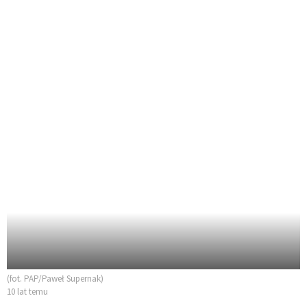
(fot. PAP/Paweł Supernak)
10 lat temu