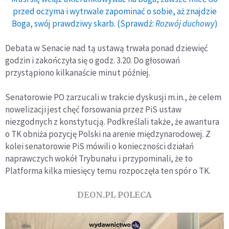
przed oczyma i wytrwale zapominać o sobie, aż znajdzie
Boga, swój prawdziwy skarb. (Sprawdź:
Rozwój duchowy
)
Debata w Senacie nad tą ustawą trwała ponad dziewięć
godzin i zakończyła się o godz. 3.20. Do głosowań
przystąpiono kilkanaście minut później.
Senatorowie PO zarzucali w trakcie dyskusji m.in., że celem
nowelizacji jest chęć forsowania przez PiS ustaw
niezgodnych z konstytucją. Podkreślali także, że awantura
o TK obniża pozycję Polski na arenie międzynarodowej. Z
kolei senatorowie PiS mówili o konieczności działań
naprawczych wokół Trybunału i przypominali, że to
Platforma kilka miesięcy temu rozpoczęła ten spór o TK.
DEON.PL POLECA