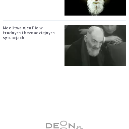
Modlitwa ojca Pio w
trudnych i beznadziejnych
sytuacjach