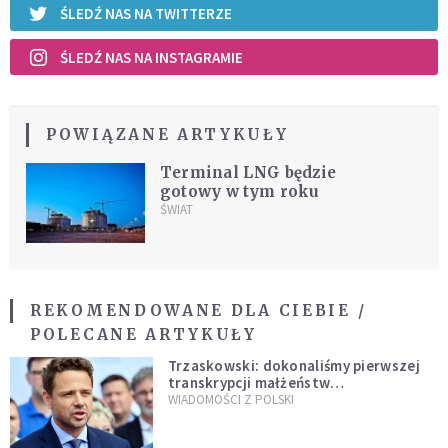
ŚLEDŹ NAS NA TWITTERZE
ŚLEDŹ NAS NA INSTAGRAMIE
POWIĄZANE ARTYKUŁY
Terminal LNG będzie
gotowy w tym roku
ŚWIAT
REKOMENDOWANE DLA CIEBIE /
POLECANE ARTYKUŁY
Trzaskowski: dokonaliśmy pierwszej
transkrypcji małżeństw
jednopłciowych. “Tak jak
WIADOMOŚCI Z POLSKI
zapowiadałem, bez zwłoki,
natychmiast”