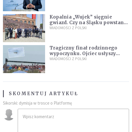
Plus"
Kopalnia „Wujek” sięgnie
gwiazd. Czy na Śląsku powstanie
„Dolina Krzemowa”?
WIADOMOŚCI Z POLSKI
Tragiczny finał rodzinnego
wypoczynku. Ojciec usłyszy
zarzuty
WIADOMOŚCI Z POLSKI
SKOMENTUJ ARTYKUŁ
Sikorski: dymisja w trosce o Platformę