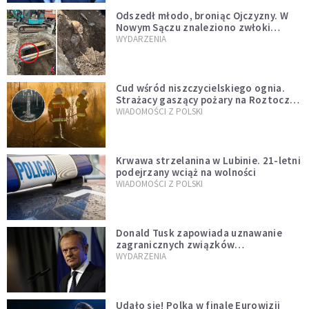
Odszedł młodo, broniąc Ojczyzny. W
Nowym Sączu znaleziono zwłoki
mężczyzny z czasów potopu
WYDARZENIA
szwedzkiego
Cud wśród niszczycielskiego ognia.
Strażacy gaszący pożary na Roztoczu
opublikowali niezwykłe zdjęcie
WIADOMOŚCI Z POLSKI
Krwawa strzelanina w Lubinie. 21-letni
podejrzany wciąż na wolności
WIADOMOŚCI Z POLSKI
Donald Tusk zapowiada uznawanie
zagranicznych związków
jednopłciowych. "Państwo oblało ten
WYDARZENIA
test"
Udało się! Polka w finale Eurowizji