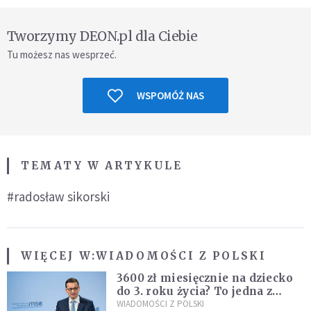
Tworzymy DEON.pl dla Ciebie
Tu możesz nas wesprzeć.
WSPOMÓŻ NAS
TEMATY W ARTYKULE
#radosław sikorski
WIĘCEJ W:
WIADOMOŚCI Z POLSKI
3600 zł miesięcznie na dziecko
do 3. roku życia? To jedna z
propozycji programu "Rozwój
WIADOMOŚCI Z POLSKI