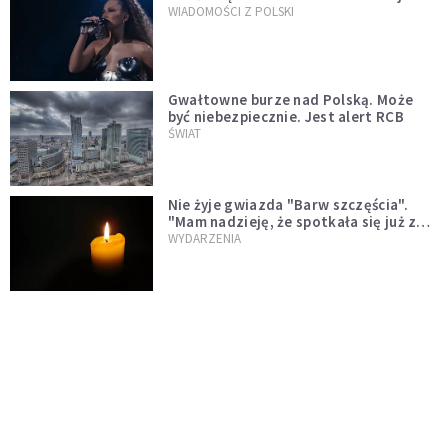
WIADOMOŚCI Z POLSKI
Gwałtowne burze nad Polską. Może
być niebezpiecznie. Jest alert RCB
ŚWIAT
Nie żyje gwiazda "Barw szczęścia".
"Mam nadzieję, że spotkała się już z
Bogiem, którego tak bardzo kochała"
WYDARZENIA