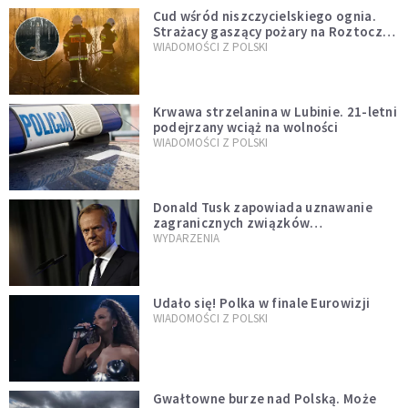
Cud wśród niszczycielskiego ognia.
Strażacy gaszący pożary na Roztoczu
opublikowali niezwykłe zdjęcie
WIADOMOŚCI Z POLSKI
Krwawa strzelanina w Lubinie. 21-letni
podejrzany wciąż na wolności
WIADOMOŚCI Z POLSKI
Donald Tusk zapowiada uznawanie
zagranicznych związków
jednopłciowych. "Państwo oblało ten
WYDARZENIA
test"
Udało się! Polka w finale Eurowizji
WIADOMOŚCI Z POLSKI
Gwałtowne burze nad Polską. Może