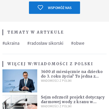
WSPOMÓŻ NAS
TEMATY W ARTYKULE
#ukraina
#radosław sikorski
#obwe
WIĘCEJ W:
WIADOMOŚCI Z POLSKI
3600 zł miesięcznie na dziecko
do 3. roku życia? To jedna z
propozycji programu "Rozwój
WIADOMOŚCI Z POLSKI
Plus"
Sejm odrzucił projekt dotyczący
darmowej wody z kranu w
restauracjach
WIADOMOŚCI Z POLSKI