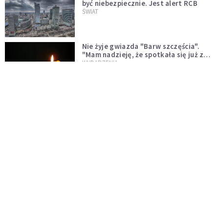
być niebezpiecznie. Jest alert RCB
ŚWIAT
Nie żyje gwiazda "Barw szczęścia".
"Mam nadzieję, że spotkała się już z
Bogiem, którego tak bardzo kochała"
WYDARZENIA