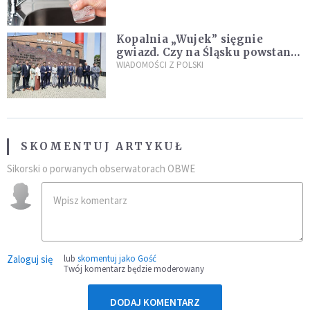
Kopalnia „Wujek” sięgnie
gwiazd. Czy na Śląsku powstanie
„Dolina Krzemowa”?
WIADOMOŚCI Z POLSKI
SKOMENTUJ ARTYKUŁ
Sikorski o porwanych obserwatorach OBWE
Zaloguj się
lub
skomentuj jako Gość
Twój komentarz będzie moderowany
DODAJ KOMENTARZ