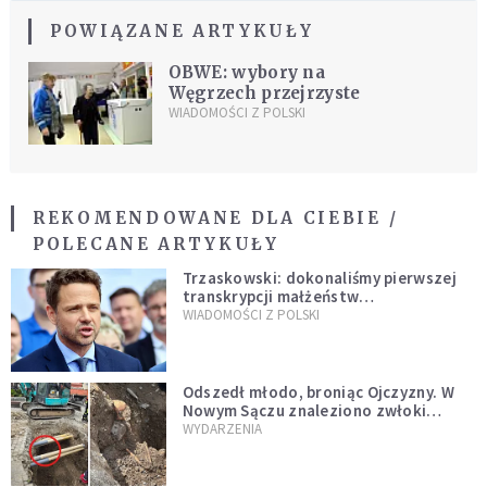
POWIĄZANE ARTYKUŁY
OBWE: wybory na
Węgrzech przejrzyste
WIADOMOŚCI Z POLSKI
REKOMENDOWANE DLA CIEBIE /
POLECANE ARTYKUŁY
Trzaskowski: dokonaliśmy pierwszej
transkrypcji małżeństw
jednopłciowych. “Tak jak
WIADOMOŚCI Z POLSKI
zapowiadałem, bez zwłoki,
natychmiast”
Odszedł młodo, broniąc Ojczyzny. W
Nowym Sączu znaleziono zwłoki
mężczyzny z czasów potopu
WYDARZENIA
szwedzkiego