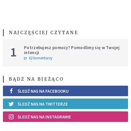
NAJCZĘŚCIEJ CZYTANE
1
Potrzebujesz pomocy? Pomodlimy się w Twojej
intencji
62 komentarzy
BĄDŹ NA BIEŻĄCO
ŚLEDŹ NAS NA FACEBOOKU
ŚLEDŹ NAS NA TWITTERZE
ŚLEDŹ NAS NA INSTAGRAMIE