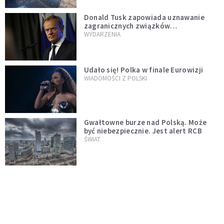
Donald Tusk zapowiada uznawanie
zagranicznych związków
jednopłciowych. "Państwo oblało ten
WYDARZENIA
test"
Udało się! Polka w finale Eurowizji
WIADOMOŚCI Z POLSKI
Gwałtowne burze nad Polską. Może
być niebezpiecznie. Jest alert RCB
ŚWIAT
Nie żyje gwiazda "Barw szczęścia".
"Mam nadzieję, że spotkała się już z
Bogiem, którego tak bardzo kochała"
WYDARZENIA