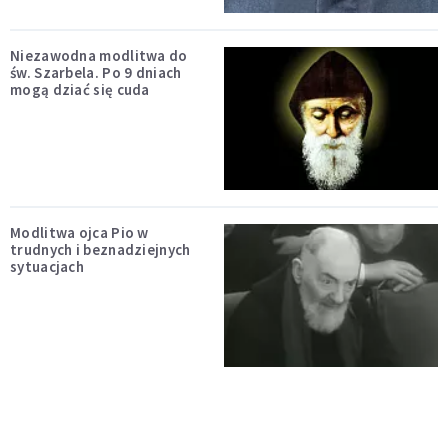
Niezawodna modlitwa do
św. Szarbela. Po 9 dniach
mogą dziać się cuda
Modlitwa ojca Pio w
trudnych i beznadziejnych
sytuacjach