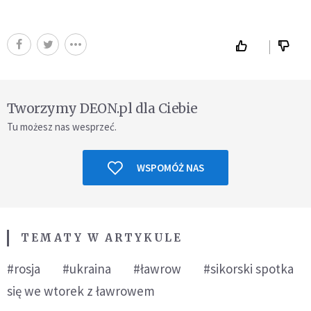
Tworzymy DEON.pl dla Ciebie
Tu możesz nas wesprzeć.
WSPOMÓŻ NAS
TEMATY W ARTYKULE
#rosja
#ukraina
#ławrow
#sikorski spotka
się we wtorek z ławrowem