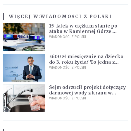
WIĘCEJ W:
WIADOMOŚCI Z POLSKI
15-latek w ciężkim stanie po
ataku w Kamiennej Górze.
Policja zatrzymała dwóch
WIADOMOŚCI Z POLSKI
nastolatków
3600 zł miesięcznie na dziecko
do 3. roku życia? To jedna z
propozycji programu "Rozwój
WIADOMOŚCI Z POLSKI
Plus"
Sejm odrzucił projekt dotyczący
darmowej wody z kranu w
restauracjach
WIADOMOŚCI Z POLSKI