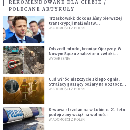
REKOMENDOWANE DLA CIEBIE /
POLECANE ARTYKUŁY
Trzaskowski: dokonaliśmy pierwszej
transkrypcji małżeństw
jednopłciowych. “Tak jak
WIADOMOŚCI Z POLSKI
zapowiadałem, bez zwłoki,
natychmiast”
Odszedł młodo, broniąc Ojczyzny. W
Nowym Sączu znaleziono zwłoki
mężczyzny z czasów potopu
WYDARZENIA
szwedzkiego
Cud wśród niszczycielskiego ognia.
Strażacy gaszący pożary na Roztoczu
opublikowali niezwykłe zdjęcie
WIADOMOŚCI Z POLSKI
Krwawa strzelanina w Lubinie. 21-letni
podejrzany wciąż na wolności
WIADOMOŚCI Z POLSKI