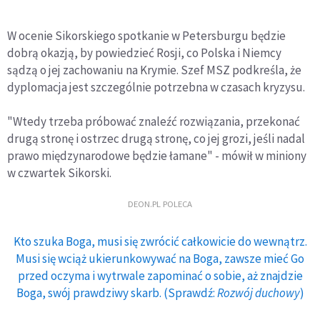
W ocenie Sikorskiego spotkanie w Petersburgu będzie
dobrą okazją, by powiedzieć Rosji, co Polska i Niemcy
sądzą o jej zachowaniu na Krymie. Szef MSZ podkreśla, że
dyplomacja jest szczególnie potrzebna w czasach kryzysu.
"Wtedy trzeba próbować znaleźć rozwiązania, przekonać
drugą stronę i ostrzec drugą stronę, co jej grozi, jeśli nadal
prawo międzynarodowe będzie łamane" - mówił w miniony
w czwartek Sikorski.
DEON.PL POLECA
Kto szuka Boga, musi się zwrócić całkowicie do wewnątrz.
Musi się wciąż ukierunkowywać na Boga, zawsze mieć Go
przed oczyma i wytrwale zapominać o sobie, aż znajdzie
Boga, swój prawdziwy skarb. (Sprawdź:
Rozwój duchowy
)