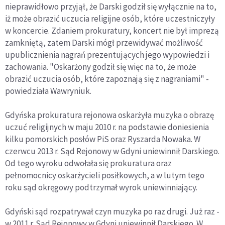
nieprawidłowo przyjął, że Darski godził się wyłącznie na to,
iż może obrazić uczucia religijne osób, które uczestniczyły
w koncercie. Zdaniem prokuratury, koncert nie był imprezą
zamkniętą, zatem Darski mógł przewidywać możliwość
upublicznienia nagrań prezentujących jego wypowiedzi i
zachowania. "Oskarżony godził się więc na to, że może
obrazić uczucia osób, które zapoznają się z nagraniami" -
powiedziała Wawryniuk.
Gdyńska prokuratura rejonowa oskarżyła muzyka o obrazę
uczuć religijnych w maju 2010 r. na podstawie doniesienia
kilku pomorskich posłów PiS oraz Ryszarda Nowaka. W
czerwcu 2013 r. Sąd Rejonowy w Gdyni uniewinnił Darskiego.
Od tego wyroku odwołała się prokuratura oraz
pełnomocnicy oskarżycieli posiłkowych, a w lutym tego
roku sąd okręgowy podtrzymał wyrok uniewinniający.
Gdyński sąd rozpatrywał czyn muzyka po raz drugi. Już raz -
w 2011 r. Sąd Rejonowy w Gdyni uniewinnił Darskiego. W