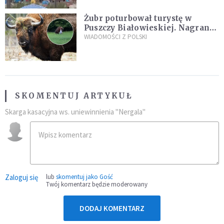
Żubr poturbował turystę w
Puszczy Białowieskiej. Nagranie
daje do myślenia
WIADOMOŚCI Z POLSKI
SKOMENTUJ ARTYKUŁ
Skarga kasacyjna ws. uniewinnienia "Nergala"
Zaloguj się
lub
skomentuj jako Gość
Twój komentarz będzie moderowany
DODAJ KOMENTARZ