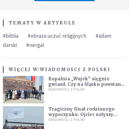
TEMATY W ARTYKULE
#biblia
#obraza uczuć religijnych
#adam
darski
#nergal
WIĘCEJ W:
WIADOMOŚCI Z POLSKI
Kopalnia „Wujek” sięgnie
gwiazd. Czy na Śląsku powstanie
„Dolina Krzemowa”?
WIADOMOŚCI Z POLSKI
Tragiczny finał rodzinnego
wypoczynku. Ojciec usłyszy
zarzuty
WIADOMOŚCI Z POLSKI