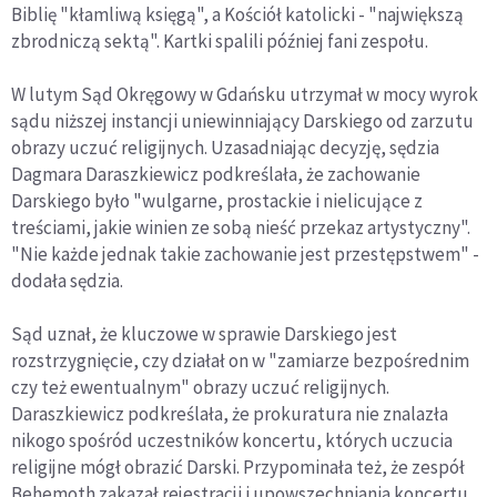
Biblię "kłamliwą księgą", a Kościół katolicki - "największą
zbrodniczą sektą". Kartki spalili później fani zespołu.
W lutym Sąd Okręgowy w Gdańsku utrzymał w mocy wyrok
sądu niższej instancji uniewinniający Darskiego od zarzutu
obrazy uczuć religijnych. Uzasadniając decyzję, sędzia
Dagmara Daraszkiewicz podkreślała, że zachowanie
Darskiego było "wulgarne, prostackie i nielicujące z
treściami, jakie winien ze sobą nieść przekaz artystyczny".
"Nie każde jednak takie zachowanie jest przestępstwem" -
dodała sędzia.
Sąd uznał, że kluczowe w sprawie Darskiego jest
rozstrzygnięcie, czy działał on w "zamiarze bezpośrednim
czy też ewentualnym" obrazy uczuć religijnych.
Daraszkiewicz podkreślała, że prokuratura nie znalazła
nikogo spośród uczestników koncertu, których uczucia
religijne mógł obrazić Darski. Przypominała też, że zespół
Behemoth zakazał rejestracji i upowszechniania koncertu