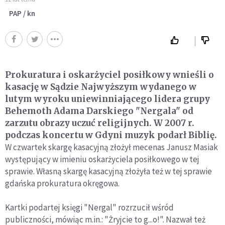
PAP / kn
Prokuratura i oskarżyciel posiłkowy wnieśli o
kasację w Sądzie Najwyższym wydanego w
lutym wyroku uniewinniającego lidera grupy
Behemoth Adama Darskiego "Nergala" od
zarzutu obrazy uczuć religijnych. W 2007 r.
podczas koncertu w Gdyni muzyk podarł Biblię.
W czwartek skargę kasacyjną złożył mecenas Janusz Masiak
występujący w imieniu oskarżyciela posiłkowego w tej
sprawie. Własną skargę kasacyjną złożyła też w tej sprawie
gdańska prokuratura okręgowa.
Kartki podartej księgi "Nergal" rozrzucił wśród
publiczności, mówiąc m.in.: "Żryjcie to g...o!". Nazwał też