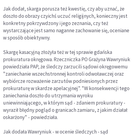
Jak dodał, skarga porusza też kwestię, czy aby uznać, że
doszło do obrazy czyichś uczuć religijnych, konieczny jest
konkretny pokrzywdzony i jego zeznania, czy też
wystarczające jest samo naganne zachowanie się, oceniane
w sposób obiektywny.
Skargę kasacyjną złożyła też w tej sprawie gdańska
prokuratura okręgowa. Rzeczniczka PO Grażyna Wawryniuk
powiedziała PAP, że śledczy zarzucili sądowi okręgowemu
"zaniechanie wszechstronnej kontroli odwoławczej oraz
wybiórcze rozważenie zarzutów podniesionych przez
prokuraturę w skardze apelacyjnej". "W konsekwencji tego
zaniechania doszło do utrzymania wyroku
uniewinniającego, w którym sąd - zdaniem prokuratury -
wyraził błędny pogląd o granicach zamiaru, z jakim działał
oskarżony" - powiedziała.
Jak dodała Wawryniuk - w ocenie śledczych - sąd