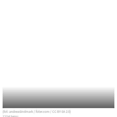
(fot. andreaslindmark / foter.com / CC BY-SA 2.0)
12 lat temu