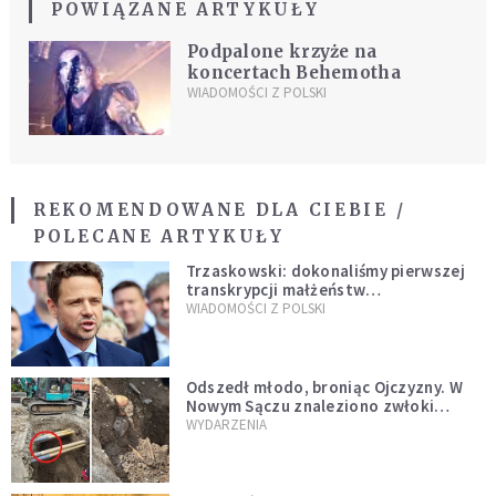
POWIĄZANE ARTYKUŁY
Podpalone krzyże na
koncertach Behemotha
WIADOMOŚCI Z POLSKI
REKOMENDOWANE DLA CIEBIE /
POLECANE ARTYKUŁY
Trzaskowski: dokonaliśmy pierwszej
transkrypcji małżeństw
jednopłciowych. “Tak jak
WIADOMOŚCI Z POLSKI
zapowiadałem, bez zwłoki,
natychmiast”
Odszedł młodo, broniąc Ojczyzny. W
Nowym Sączu znaleziono zwłoki
mężczyzny z czasów potopu
WYDARZENIA
szwedzkiego