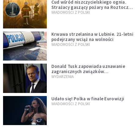
Cud wśród niszczycielskiego ognia.
Strażacy gaszący pożary na Roztoczu
opublikowali niezwykłe zdjęcie
WIADOMOŚCI Z POLSKI
Krwawa strzelanina w Lubinie. 21-letni
podejrzany wciąż na wolności
WIADOMOŚCI Z POLSKI
Donald Tusk zapowiada uznawanie
zagranicznych związków
jednopłciowych. "Państwo oblało ten
WYDARZENIA
test"
Udało się! Polka w finale Eurowizji
WIADOMOŚCI Z POLSKI
Gwałtowne burze nad Polską. Może
być niebezpiecznie. Jest alert RCB