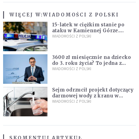
WIĘCEJ W:
WIADOMOŚCI Z POLSKI
15-latek w ciężkim stanie po
ataku w Kamiennej Górze.
Policja zatrzymała dwóch
WIADOMOŚCI Z POLSKI
nastolatków
3600 zł miesięcznie na dziecko
do 3. roku życia? To jedna z
propozycji programu "Rozwój
WIADOMOŚCI Z POLSKI
Plus"
Sejm odrzucił projekt dotyczący
darmowej wody z kranu w
restauracjach
WIADOMOŚCI Z POLSKI
SKOMENTUJ ARTYKUŁ