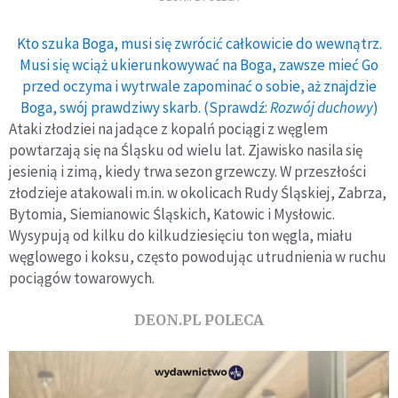
Kto szuka Boga, musi się zwrócić całkowicie do wewnątrz.
Musi się wciąż ukierunkowywać na Boga, zawsze mieć Go
przed oczyma i wytrwale zapominać o sobie, aż znajdzie
Boga, swój prawdziwy skarb. (Sprawdź:
Rozwój duchowy
)
Ataki złodziei na jadące z kopalń pociągi z węglem
powtarzają się na Śląsku od wielu lat. Zjawisko nasila się
jesienią i zimą, kiedy trwa sezon grzewczy. W przeszłości
złodzieje atakowali m.in. w okolicach Rudy Śląskiej, Zabrza,
Bytomia, Siemianowic Śląskich, Katowic i Mysłowic.
Wysypują od kilku do kilkudziesięciu ton węgla, miału
węglowego i koksu, często powodując utrudnienia w ruchu
pociągów towarowych.
DEON.PL POLECA