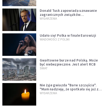
Donald Tusk zapowiada uznawanie
zagranicznych związków
jednopłciowych. "Państwo oblało ten
WYDARZENIA
test"
Udało się! Polka w finale Eurowizji
WIADOMOŚCI Z POLSKI
Gwałtowne burze nad Polską. Może
być niebezpiecznie. Jest alert RCB
ŚWIAT
Nie żyje gwiazda "Barw szczęścia".
"Mam nadzieję, że spotkała się już z
Bogiem, którego tak bardzo kochała"
WYDARZENIA