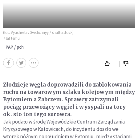
(fot. Vyacheslav Svetlichnyy / shutterstock)
7 lat temu
PAP / pch
Złodzieje węgla doprowadzili do zablokowania
ruchu na towarowym szlaku kolejowym między
Bytomiem a Zabrzem. Sprawcy zatrzymali
pociąg przewożący węgiel i wysypali na tory
ok. sto ton tego surowca.
Jak podało w środę Wojewódzkie Centrum Zarządzania
Kryzysowego w Katowicach, do incydentu doszło we
wtorek późnym popołudniem w Bytomiu, między stacjami