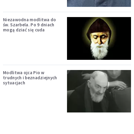
Niezawodna modlitwa do
św. Szarbela. Po 9 dniach
mogą dziać się cuda
Modlitwa ojca Pio w
trudnych i beznadziejnych
sytuacjach