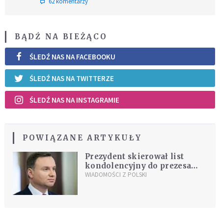
62 komentarzy
BĄDŹ NA BIEŻĄCO
ŚLEDŹ NAS NA FACEBOOKU
ŚLEDŹ NAS NA TWITTERZE
ŚLEDŹ NAS NA INSTAGRAMIE
POWIĄZANE ARTYKUŁY
Prezydent skierował list
kondolencyjny do prezesa
Jastrzębskiej Spółki Węglowej
WIADOMOŚCI Z POLSKI