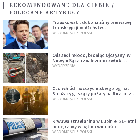
REKOMENDOWANE DLA CIEBIE /
POLECANE ARTYKUŁY
Trzaskowski: dokonaliśmy pierwszej
transkrypcji małżeństw
jednopłciowych. “Tak jak
WIADOMOŚCI Z POLSKI
zapowiadałem, bez zwłoki,
natychmiast”
Odszedł młodo, broniąc Ojczyzny. W
Nowym Sączu znaleziono zwłoki
mężczyzny z czasów potopu
WYDARZENIA
szwedzkiego
Cud wśród niszczycielskiego ognia.
Strażacy gaszący pożary na Roztoczu
opublikowali niezwykłe zdjęcie
WIADOMOŚCI Z POLSKI
Krwawa strzelanina w Lubinie. 21-letni
podejrzany wciąż na wolności
WIADOMOŚCI Z POLSKI