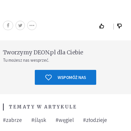
Tworzymy DEON.pl dla Ciebie
Tu możesz nas wesprzeć.
WSPOMÓŻ NAS
TEMATY W ARTYKULE
#zabrze
#śląsk
#węgiel
#złodzieje