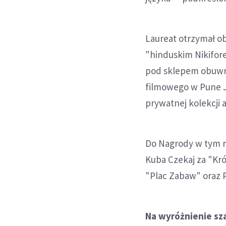
Laureat otrzymał o
"hinduskim Nikifor
pod sklepem obuwni
filmowego w Pune J
prywatnej kolekcji 
Do Nagrody w tym ro
Kuba Czekaj za "Kró
"Plac Zabaw" oraz P
Na wyróżnienie sza