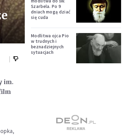
modlitwa do św.
Szarbela. Po 9
ze
dniach mogą dziać
się cuda
Modlitwa ojca Pio
w trudnych i
beznadziejnych
sytuacjach
y im.
film
nopka,