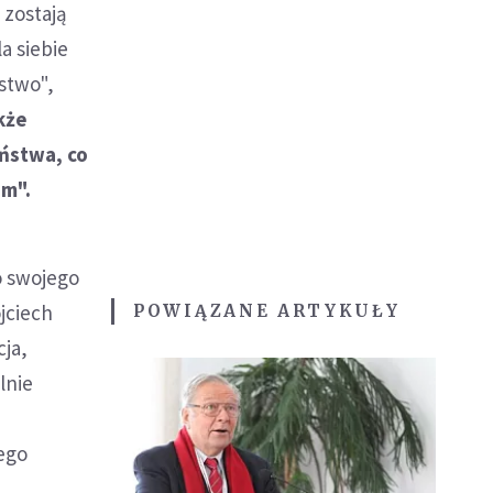
 zostają
la siebie
stwo",
kże
ństwa, co
em".
o swojego
jciech
POWIĄZANE ARTYKUŁY
ja,
lnie
ego