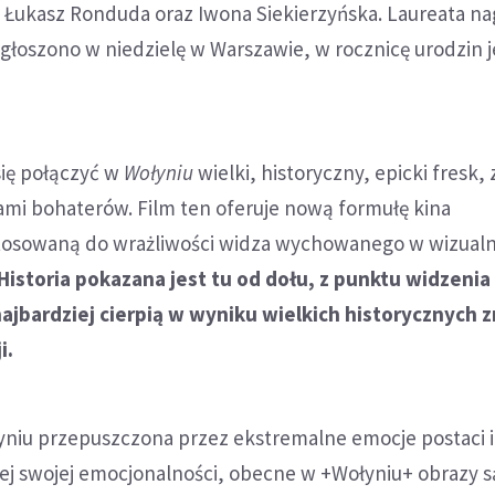
 Łukasz Ronduda oraz Iwona Siekierzyńska. Laureata na
głoszono w niedzielę w Warszawie, w rocznicę urodzin j
się połączyć w
Wołyniu
wielki, historyczny, epicki fresk, 
ami bohaterów. Film ten oferuje nową formułę kina
tosowaną do wrażliwości widza wychowanego w wizualn
Historia pokazana jest tu od dołu, z punktu widzeni
 najbardziej cierpią w wyniku wielkich historycznych 
i.
łyniu przepuszczona przez ekstremalne emocje postaci 
łej swojej emocjonalności, obecne w +Wołyniu+ obrazy s