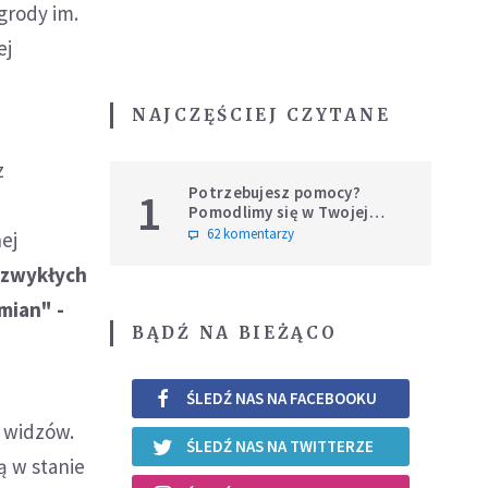
grody im.
ej
NAJCZĘŚCIEJ CZYTANE
z
Potrzebujesz pomocy?
1
Pomodlimy się w Twojej
intencji
62 komentarzy
ej
a zwykłych
zmian" -
BĄDŹ NA BIEŻĄCO
ŚLEDŹ NAS NA FACEBOOKU
i widzów.
ŚLEDŹ NAS NA TWITTERZE
ą w stanie