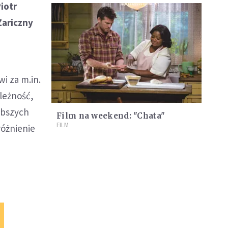
iotr
Zariczny
i za m.in.
leżność,
abszych
Film na weekend: "Chata"
FILM
różnienie