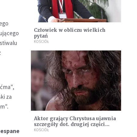
nego
Człowiek w obliczu wielkich
cującego
pytań
KOŚCIÓŁ
stiwalu
z
aćma",
ki za
am".
Aktor grający Chrystusa ujawnia
szczegóły dot. drugiej części
rzespane
"Pasji"
KOŚCIÓŁ