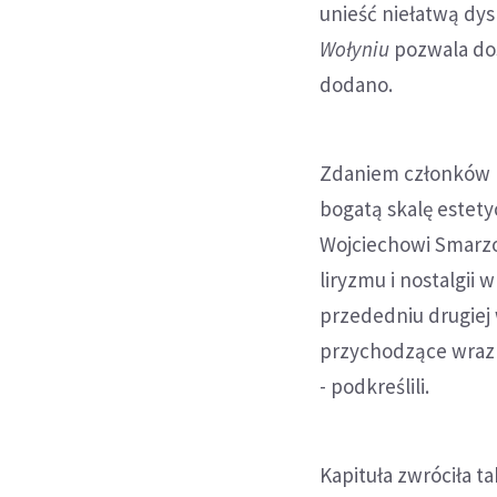
unieść niełatwą dysk
Wołyniu
pozwala dos
dodano.
Zdaniem członków k
bogatą skalę estet
Wojciechowi Smarzo
liryzmu i nostalgi
przededniu drugiej 
przychodzące wraz z
- podkreślili.
Kapituła zwróciła t