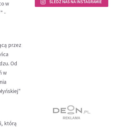
ŚLEDŹ NAS NA INSTAGRAMIE
 co w
" -
ącą przez
ońca
dzu. Od
ń w
nia
łyńskiej"
i, którą