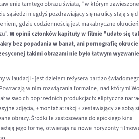
tawienie tamtego obrazu świata, "w którym zawieszone
ie sąsiedzi niegdyś pozdrawiający się na ulicy stają się d
eniem, gdzie codziennością jest makabryczne okrucień
zu".
W opinii członków kapituły w filmie "udało się ta
akry bez popadania w banał, ani pornografię okrucie
rzesyconej takimi obrazami nie było łatwym wyzwani
my w laudacji - jest dziełem reżysera bardzo świadomeg
"Powracają w nim rozwiązania formalne, nad którymi Wo
ł w swoich poprzednich produkcjach: eliptyczna narrac
yjne zdjęcia, +montaż atrakcji+ zestawiający ze sobą si
ane obrazy. Środki te zastosowane do epickiego kina
ieżają jego formę, otwierają na nowe horyzonty filmow
no.