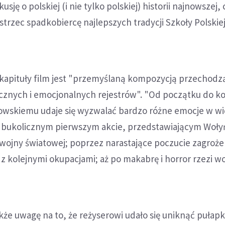
usję o polskiej (i nie tylko polskiej) historii najnowszej,
trzec spadkobiercę najlepszych tradycji Szkoły Polskiej
apituły film jest "przemyślaną kompozycją przechodz
ycznych i emocjonalnych rejestrów". "Od początku do k
wskiemu udaje się wyzwalać bardzo różne emocje w wi
i w bukolicznym pierwszym akcie, przedstawiającym Woły
wojny światowej; poprzez narastające poczucie zagroże
 kolejnymi okupacjami; aż po makabrę i horror rzezi wo
akże uwagę na to, że reżyserowi udało się uniknąć pułapk