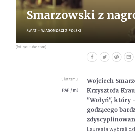
Smarzowski z nagro
ŚWIAT
WIADOMOŚCI Z POLSKI
(fot. youtube.com)
9 lat temu
Wojciech Smarz
Krzysztofa Krau
PAP / ml
"Wołyń", który 
godzącego bardz
zdyscyplinowa
Laureata wybrali cz