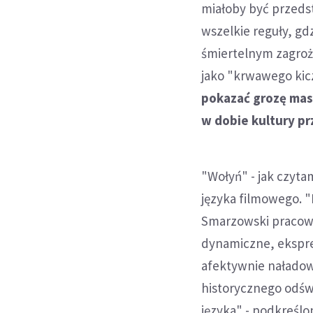
miałoby być przeds
wszelkie reguły, gdz
śmiertelnym zagroż
jako "krwawego kic
pokazać grozę mas
w dobie kultury p
"Wołyń" - jak czyta
języka filmowego. 
Smarzowski pracowa
dynamiczne, ekspres
afektywnie naładow
historycznego odśw
języka" - podkreślo