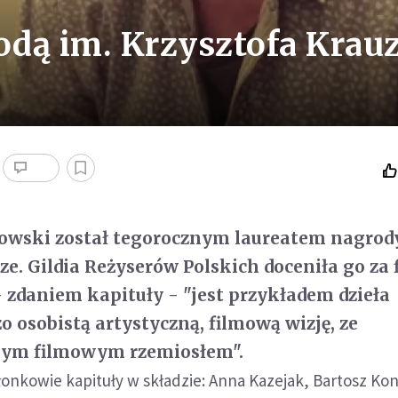
dą im. Krzysztofa Krau
owski został tegorocznym laureatem nagrod
ze. Gildia Reżyserów Polskich doceniła go za 
- zdaniem kapituły - "jest przykładem dzieła
o osobistą artystyczną, filmową wizję, ze
nym filmowym rzemiosłem".
łonkowie kapituły w składzie: Anna Kazejak, Bartosz Ko