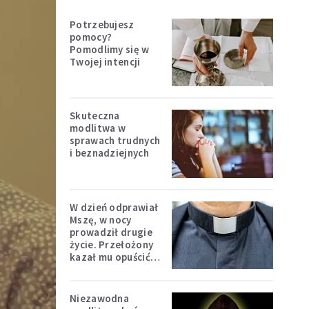
Potrzebujesz
pomocy?
Pomodlimy się w
Twojej intencji
Skuteczna
modlitwa w
sprawach trudnych
i beznadziejnych
W dzień odprawiał
Mszę, w nocy
prowadził drugie
życie. Przełożony
kazał mu opuścić
zakon
Niezawodna