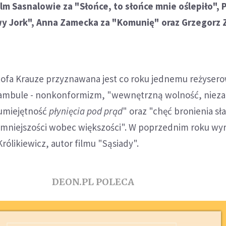
elm Sasnalowie za "Słońce, to słońce mnie oślepiło", P
wy Jork", Anna Zamecka za "Komunię" oraz Grzegorz 
ofa Krauze przyznawana jest co roku jednemu reżyserow
eambule - nonkonformizm, "wewnętrzną wolność, nieza
umiejętność
płynięcia pod prąd
" oraz "chęć bronienia sł
, mniejszości wobec większości". W poprzednim roku wy
rólikiewicz, autor filmu "Sąsiady".
DEON.PL POLECA