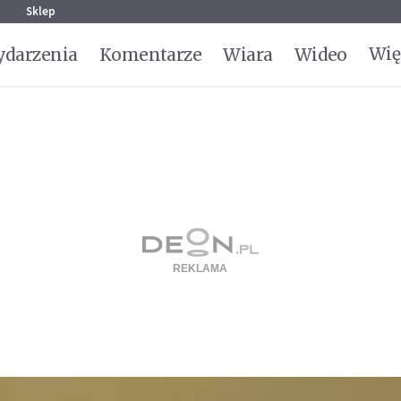
g
Sklep
Wię
darzenia
Komentarze
Wiara
Wideo