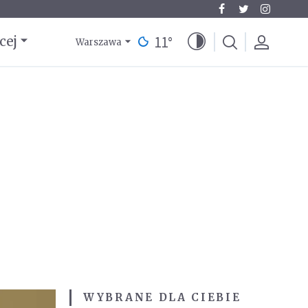
11
°
cej
Warszawa
WYBRANE DLA CIEBIE