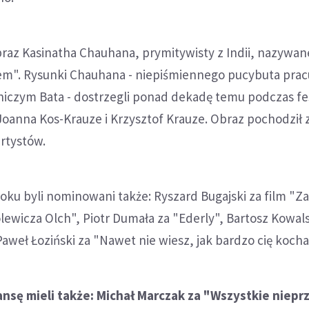
braz Kasinatha Chauhana, prymitywisty z Indii, nazywa
em". Rysunki Chauhana - niepiśmiennego pucybuta pra
czym Bata - dostrzegli ponad dekadę temu podczas fe
oanna Kos-Krauze i Krzysztof Krauze. Obraz pochodził 
artystów.
ku byli nominowani także: Ryszard Bugajski za film "Z
lewicza Olch", Piotr Dumała za "Ederly", Bartosz Kowals
aweł Łoziński za "Nawet nie wiesz, jak bardzo cię koch
nsę mieli także: Michał Marczak za "Wszystkie niep