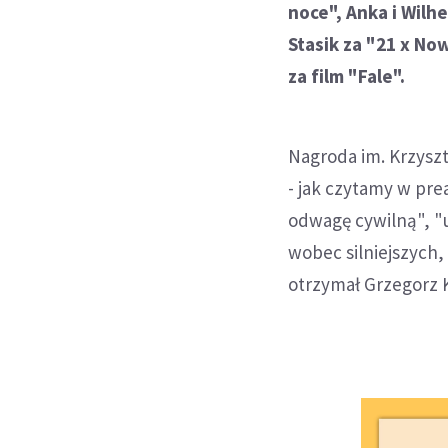
noce", Anka i Wilh
Stasik za "21 x No
za film "Fale".
Nagroda im. Krzyszt
- jak czytamy w pr
odwagę cywilną", "
wobec silniejszych
otrzymał Grzegorz K