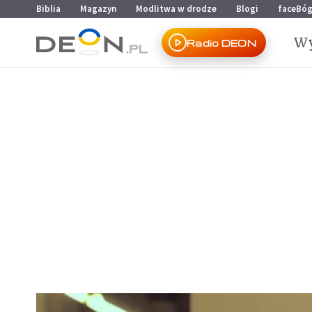
Przejdź do menu głównego
Przejdź do treści
Biblia
Magazyn
Modlitwa w drodze
Blogi
faceBó
Wy
Radio DEON