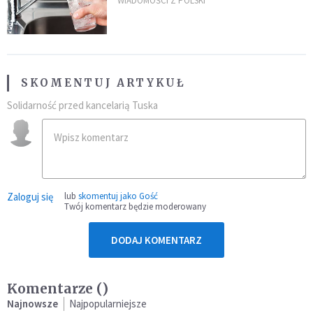
restauracjach
WIADOMOŚCI Z POLSKI
SKOMENTUJ ARTYKUŁ
Solidarność przed kancelarią Tuska
Zaloguj się
lub
skomentuj jako Gość
Twój komentarz będzie moderowany
DODAJ KOMENTARZ
Komentarze (
)
Najnowsze
Najpopularniejsze