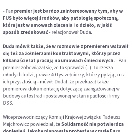
- Pan
premier jest bardzo zainteresowany tym, aby w
FUS było więcej środków, aby patologię społeczną,
która jest w umowach zlecenia i o dzieło, w jakiś
sposób zredukować
- relacjonował Duda.
Duda mówił także, że w rozmowie z premierem wstawił
się też za żołnierzami kontraktowymi, którzy przez
kilkanaście lat pracują na umowach śmieciowych.
- Pan
premier zobowiązał się, że to sprawdzi (...). To rzesza
młodych ludzi, prawie 40 tys. żołnierzy, którzy pytają, co z
ich przyszłością - mówił. Dodał, że przekazał także
premierowi dokumentację dotyczącą zaangażowanej w
budowy autostrad i postawionej w stan upadłości firmy
DSS.
Wiceprzewodniczący Komisji Krajowej związku Tadeusz
Majchrowicz powiedział, że
Solidarność nie potwierdza
doniesień, jakoby planowała protesty w czasie Euro