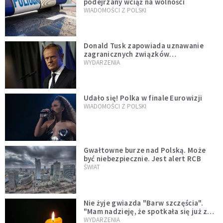
podejrzany wciąż na wolności
WIADOMOŚCI Z POLSKI
Donald Tusk zapowiada uznawanie
zagranicznych związków
jednopłciowych. "Państwo oblało ten
WYDARZENIA
test"
Udało się! Polka w finale Eurowizji
WIADOMOŚCI Z POLSKI
Gwałtowne burze nad Polską. Może
być niebezpiecznie. Jest alert RCB
ŚWIAT
Nie żyje gwiazda "Barw szczęścia".
"Mam nadzieję, że spotkała się już z
Bogiem, którego tak bardzo kochała"
WYDARZENIA