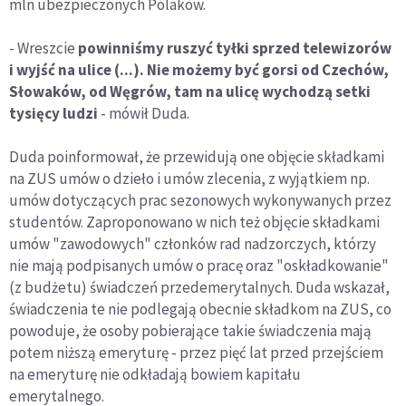
mln ubezpieczonych Polaków.
- Wreszcie
powinniśmy ruszyć tyłki sprzed telewizorów
i wyjść na ulice (...). Nie możemy być gorsi od Czechów,
Słowaków, od Węgrów, tam na ulicę wychodzą setki
tysięcy ludzi
- mówił Duda.
Duda poinformował, że przewidują one objęcie składkami
na ZUS umów o dzieło i umów zlecenia, z wyjątkiem np.
umów dotyczących prac sezonowych wykonywanych przez
studentów. Zaproponowano w nich też objęcie składkami
umów "zawodowych" członków rad nadzorczych, którzy
nie mają podpisanych umów o pracę oraz "oskładkowanie"
(z budżetu) świadczeń przedemerytalnych. Duda wskazał,
świadczenia te nie podlegają obecnie składkom na ZUS, co
powoduje, że osoby pobierające takie świadczenia mają
potem niższą emeryturę - przez pięć lat przed przejściem
na emeryturę nie odkładają bowiem kapitału
emerytalnego.