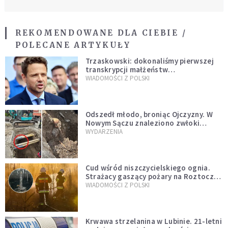
REKOMENDOWANE DLA CIEBIE /
POLECANE ARTYKUŁY
Trzaskowski: dokonaliśmy pierwszej
transkrypcji małżeństw
jednopłciowych. “Tak jak
WIADOMOŚCI Z POLSKI
zapowiadałem, bez zwłoki,
natychmiast”
Odszedł młodo, broniąc Ojczyzny. W
Nowym Sączu znaleziono zwłoki
mężczyzny z czasów potopu
WYDARZENIA
szwedzkiego
Cud wśród niszczycielskiego ognia.
Strażacy gaszący pożary na Roztoczu
opublikowali niezwykłe zdjęcie
WIADOMOŚCI Z POLSKI
Krwawa strzelanina w Lubinie. 21-letni