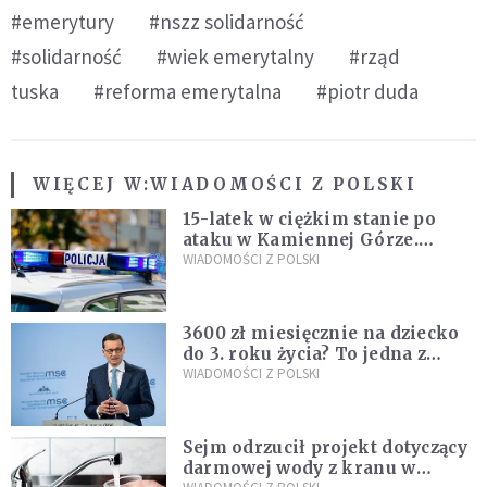
#emerytury
#nszz solidarność
#solidarność
#wiek emerytalny
#rząd
tuska
#reforma emerytalna
#piotr duda
WIĘCEJ W:
WIADOMOŚCI Z POLSKI
15-latek w ciężkim stanie po
ataku w Kamiennej Górze.
Policja zatrzymała dwóch
WIADOMOŚCI Z POLSKI
nastolatków
3600 zł miesięcznie na dziecko
do 3. roku życia? To jedna z
propozycji programu "Rozwój
WIADOMOŚCI Z POLSKI
Plus"
Sejm odrzucił projekt dotyczący
darmowej wody z kranu w