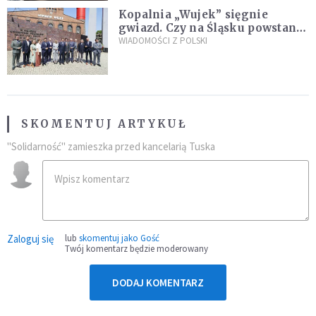
Kopalnia „Wujek” sięgnie
gwiazd. Czy na Śląsku powstanie
„Dolina Krzemowa”?
WIADOMOŚCI Z POLSKI
SKOMENTUJ ARTYKUŁ
"Solidarność" zamieszka przed kancelarią Tuska
Zaloguj się
lub
skomentuj jako Gość
Twój komentarz będzie moderowany
DODAJ KOMENTARZ