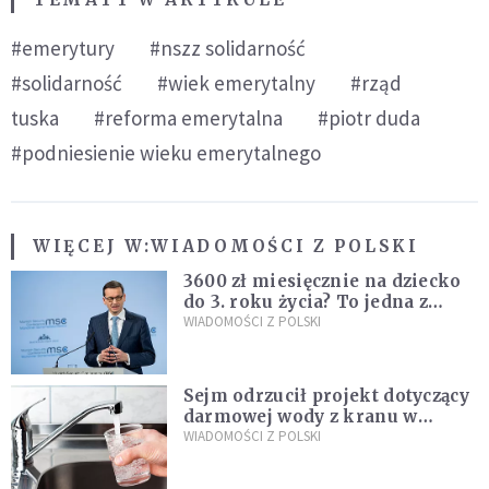
#emerytury
#nszz solidarność
#solidarność
#wiek emerytalny
#rząd
tuska
#reforma emerytalna
#piotr duda
#podniesienie wieku emerytalnego
WIĘCEJ W:
WIADOMOŚCI Z POLSKI
3600 zł miesięcznie na dziecko
do 3. roku życia? To jedna z
propozycji programu "Rozwój
WIADOMOŚCI Z POLSKI
Plus"
Sejm odrzucił projekt dotyczący
darmowej wody z kranu w
restauracjach
WIADOMOŚCI Z POLSKI