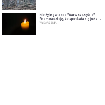
Nie żyje gwiazda "Barw szczęścia".
"Mam nadzieję, że spotkała się już z
Bogiem, którego tak bardzo kochała"
WYDARZENIA