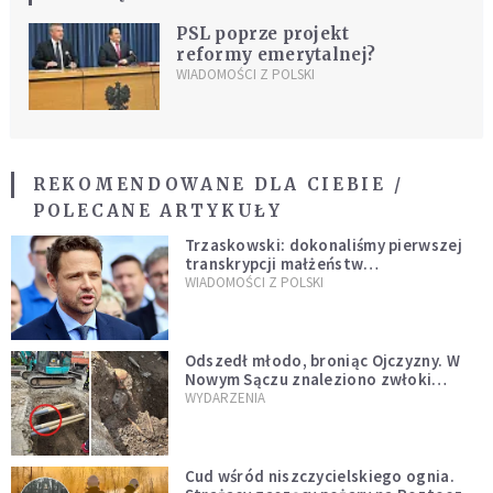
PSL poprze projekt
reformy emerytalnej?
WIADOMOŚCI Z POLSKI
REKOMENDOWANE DLA CIEBIE /
POLECANE ARTYKUŁY
Trzaskowski: dokonaliśmy pierwszej
transkrypcji małżeństw
jednopłciowych. “Tak jak
WIADOMOŚCI Z POLSKI
zapowiadałem, bez zwłoki,
natychmiast”
Odszedł młodo, broniąc Ojczyzny. W
Nowym Sączu znaleziono zwłoki
mężczyzny z czasów potopu
WYDARZENIA
szwedzkiego
Cud wśród niszczycielskiego ognia.