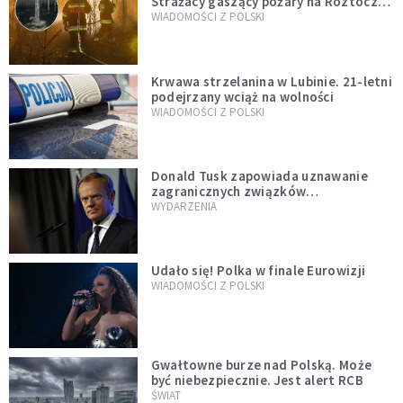
Strażacy gaszący pożary na Roztoczu
opublikowali niezwykłe zdjęcie
WIADOMOŚCI Z POLSKI
Krwawa strzelanina w Lubinie. 21-letni
podejrzany wciąż na wolności
WIADOMOŚCI Z POLSKI
Donald Tusk zapowiada uznawanie
zagranicznych związków
jednopłciowych. "Państwo oblało ten
WYDARZENIA
test"
Udało się! Polka w finale Eurowizji
WIADOMOŚCI Z POLSKI
Gwałtowne burze nad Polską. Może
być niebezpiecznie. Jest alert RCB
ŚWIAT