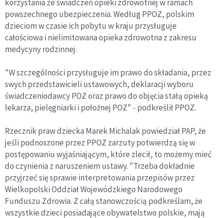
korzystania ze świadczeń opieki zdrowotnej w ramach
powszechnego ubezpieczenia. Według PPOZ, polskim
dzieciom w czasie ich pobytu w kraju przysługuje
całościowa i nielimitowana opieka zdrowotna z zakresu
medycyny rodzinnej.
"W szczególności przysługuje im prawo do składania, przez
swych przedstawicieli ustawowych, deklaracji wyboru
świadczeniodawcy POZ oraz prawo do objęcia stałą opieką
lekarza, pielęgniarki i położnej POZ" - podkreślił PPOZ.
Rzecznik praw dziecka Marek Michalak powiedział PAP, że
jeśli podnoszone przez PPOZ zarzuty potwierdzą się w
postępowaniu wyjaśniającym, które zlecił, to możemy mieć
do czynienia z naruszeniem ustawy. "Trzeba dokładnie
przyjrzeć się sprawie interpretowania przepisów przez
Wielkopolski Oddział Wojewódzkiego Narodowego
Funduszu Zdrowia. Z całą stanowczością podkreślam, że
wszystkie dzieci posiadające obywatelstwo polskie, mają