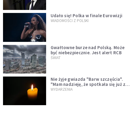
Udało się! Polka w finale Eurowizji
WIADOMOŚCI Z POLSKI
Gwałtowne burze nad Polską. Może
być niebezpiecznie. Jest alert RCB
ŚWIAT
Nie żyje gwiazda "Barw szczęścia".
"Mam nadzieję, że spotkała się już z
Bogiem, którego tak bardzo kochała"
WYDARZENIA