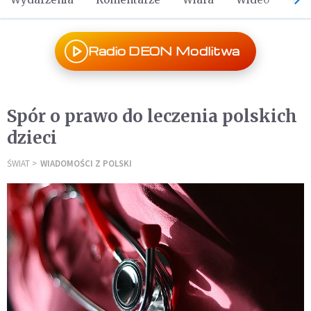
Radio DEON Modlitwa
Spór o prawo do leczenia polskich
dzieci
ŚWIAT
WIADOMOŚCI Z POLSKI