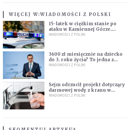
WIĘCEJ W:
WIADOMOŚCI Z POLSKI
15-latek w ciężkim stanie po
ataku w Kamiennej Górze.
Policja zatrzymała dwóch
WIADOMOŚCI Z POLSKI
nastolatków
3600 zł miesięcznie na dziecko
do 3. roku życia? To jedna z
propozycji programu "Rozwój
WIADOMOŚCI Z POLSKI
Plus"
Sejm odrzucił projekt dotyczący
darmowej wody z kranu w
restauracjach
WIADOMOŚCI Z POLSKI
SKOMENTUJ ARTYKUŁ