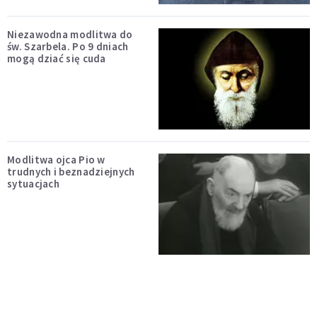
Niezawodna modlitwa do
św. Szarbela. Po 9 dniach
mogą dziać się cuda
Modlitwa ojca Pio w
trudnych i beznadziejnych
sytuacjach