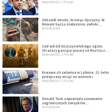
jednopłciowych. “Tak jak
WIADOMOŚCI Z POLSKI
zapowiadałem, bez zwłoki,
natychmiast”
Odszedł młodo, broniąc Ojczyzny. W
Nowym Sączu znaleziono zwłoki
mężczyzny z czasów potopu
WYDARZENIA
szwedzkiego
Cud wśród niszczycielskiego ognia.
Strażacy gaszący pożary na Roztoczu
opublikowali niezwykłe zdjęcie
WIADOMOŚCI Z POLSKI
Krwawa strzelanina w Lubinie. 21-letni
podejrzany wciąż na wolności
WIADOMOŚCI Z POLSKI
Donald Tusk zapowiada uznawanie
zagranicznych związków
jednopłciowych. "Państwo oblało ten
WYDARZENIA
test"