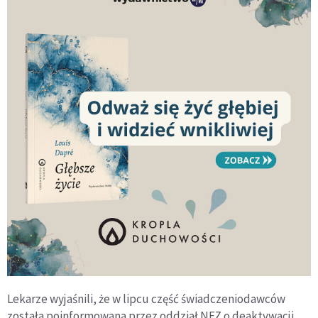
Lekarze wyjaśnili, że w lipcu część świadczeniodawców
została poinformowana przez oddział NFZ o deaktywacji