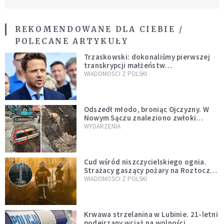
REKOMENDOWANE DLA CIEBIE /
POLECANE ARTYKUŁY
Trzaskowski: dokonaliśmy pierwszej
transkrypcji małżeństw
jednopłciowych. “Tak jak
WIADOMOŚCI Z POLSKI
zapowiadałem, bez zwłoki,
natychmiast”
Odszedł młodo, broniąc Ojczyzny. W
Nowym Sączu znaleziono zwłoki
mężczyzny z czasów potopu
WYDARZENIA
szwedzkiego
Cud wśród niszczycielskiego ognia.
Strażacy gaszący pożary na Roztoczu
opublikowali niezwykłe zdjęcie
WIADOMOŚCI Z POLSKI
Krwawa strzelanina w Lubinie. 21-letni
podejrzany wciąż na wolności