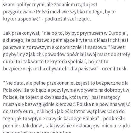
siłami politycznymi, ale zadaniem rządu jest
przygotowanie Polski możliwie szybko do tego, by te
kryteria spełniać" - podkreślił szef rządu.
Jak przekonywał, "nie po to, by być prymusem w Europie",
a dlatego, że państwo spełniające kryteria z Maastricht jest
państwem zdrowszym ekonomicznie i finansowo. "Nawet
gdybyśmy z jakichś powodów opóźniali swój marsz do strefy
euro, to i tak warto te kryteria spełniać, bo jest to
bezpieczniejsze dla obywateli i dla państwa" - ocenił Tusk.
"Nie data, ale pełne przekonanie, że jest to bezpieczne dla
Polaków i że to będzie pozytywnie wpływało na dobrobyt w
Polsce, że to jest jakby zasada, którą my i nasi następcy
muszą się bezwzględnie kierować. Polska nie powinna wejść
do strefy euro, jeśli będą jakieś istotne wątpliwości co do
tego, jak to wpłynie na życie każdego Polaka" - podkreślił
premier. Jak dodał, taką właśnie deklarację w imieniu rządu
chce złożyć przed prezydentem.