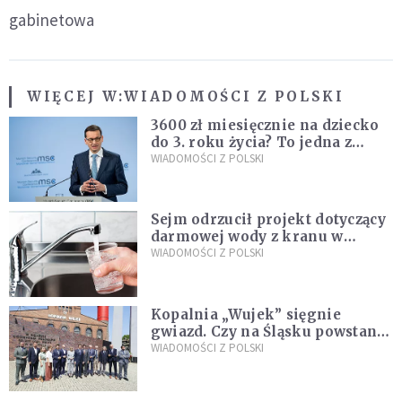
gabinetowa
WIĘCEJ W:
WIADOMOŚCI Z POLSKI
3600 zł miesięcznie na dziecko
do 3. roku życia? To jedna z
propozycji programu "Rozwój
WIADOMOŚCI Z POLSKI
Plus"
Sejm odrzucił projekt dotyczący
darmowej wody z kranu w
restauracjach
WIADOMOŚCI Z POLSKI
Kopalnia „Wujek” sięgnie
gwiazd. Czy na Śląsku powstanie
„Dolina Krzemowa”?
WIADOMOŚCI Z POLSKI