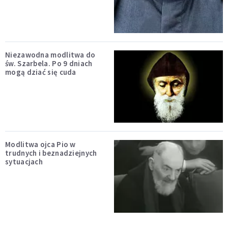
Niezawodna modlitwa do
św. Szarbela. Po 9 dniach
mogą dziać się cuda
Modlitwa ojca Pio w
trudnych i beznadziejnych
sytuacjach