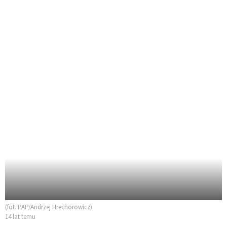
(fot. PAP/Andrzej Hrechorowicz)
14 lat temu