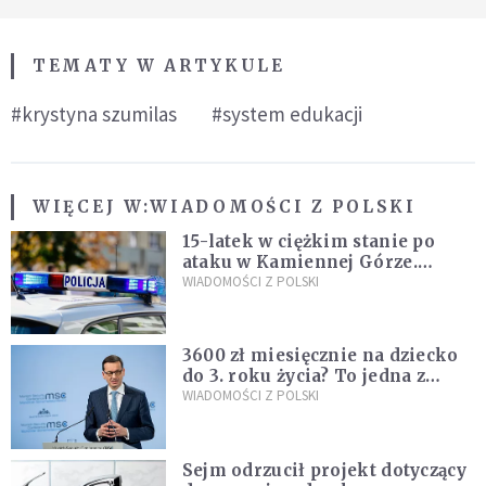
TEMATY W ARTYKULE
#krystyna szumilas
#system edukacji
WIĘCEJ W:
WIADOMOŚCI Z POLSKI
15-latek w ciężkim stanie po
ataku w Kamiennej Górze.
Policja zatrzymała dwóch
WIADOMOŚCI Z POLSKI
nastolatków
3600 zł miesięcznie na dziecko
do 3. roku życia? To jedna z
propozycji programu "Rozwój
WIADOMOŚCI Z POLSKI
Plus"
Sejm odrzucił projekt dotyczący