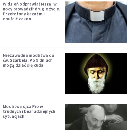
W dzień odprawiał Mszę, w
nocy prowadził drugie życie.
Przełożony kazał mu
opuścić zakon
Niezawodna modlitwa do
św. Szarbela. Po 9 dniach
mogą dziać się cuda
Modlitwa ojca Pio w
trudnych i beznadziejnych
sytuacjach