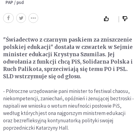
PAP / psd
"Świadectwo z czarnym paskiem za zniszczenie
polskiej edukacji" dostała w czwartek w Sejmie
minister edukacji Krystyna Szumilas. Jej
odwołania z funkcji chcą PiS, Solidarna Polska i
Ruch Palikota, sprzeciwiają się temu PO i PSL.
SLD wstrzymuje się od głosu.
- Półroczne urzędowanie pani minister to festiwal chaosu,
niekompetencji, zaniechań, opóźnień i żenującej beztroski -
napisali we wniosku o wotum nieufności posłowie PiS,
według których jest ona najgorszym ministrem edukacji
oraz bezrefleksyjną kontynuatorką polityki swojej
poprzedniczki Katarzyny Hall.