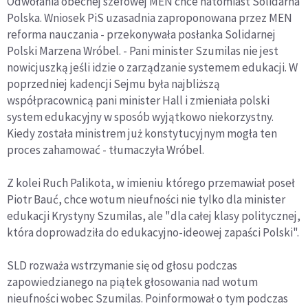
Odwołania obecnej szefowej MEN chce natomiast Solidarna
Polska. Wniosek PiS uzasadnia zaproponowana przez MEN
reforma nauczania - przekonywała posłanka Solidarnej
Polski Marzena Wróbel. - Pani minister Szumilas nie jest
nowicjuszką jeśli idzie o zarządzanie systemem edukacji. W
poprzedniej kadencji Sejmu była najbliższą
współpracownicą pani minister Hall i zmieniała polski
system edukacyjny w sposób wyjątkowo niekorzystny.
Kiedy została ministrem już konstytucyjnym mogła ten
proces zahamować - tłumaczyła Wróbel.
Z kolei Ruch Palikota, w imieniu którego przemawiał poseł
Piotr Bauć, chce wotum nieufności nie tylko dla minister
edukacji Krystyny Szumilas, ale "dla całej klasy politycznej,
która doprowadziła do edukacyjno-ideowej zapaści Polski".
SLD rozważa wstrzymanie się od głosu podczas
zapowiedzianego na piątek głosowania nad wotum
nieufności wobec Szumilas. Poinformował o tym podczas