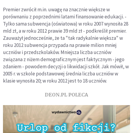
Premier zwrócił m.in. uwagę na znacznie większe w
porównaniu z poprzednimi latami finansowanie edukacji. -
Tylko sama subwencja (oświatowa) w roku 2007 wynosiła 28
mld zł, a w roku 2012 prawie 39 mld zł - podkreślił premier.
Zauważył jednocześnie, że ta "tak radykalnie większa" w
roku 2012 subwencja przypada na prawie milion mniej
uczniów i przedszkolaków. Mniejsza liczba uczniów
związana z niżem demograficznym jest faktycznym - jego
zdaniem - powodem decyzji o likwidacji szkół. Jak mówił, w
2005 r. w szkole podstawowej średnia liczba uczniów w
klasie wynosiła 20; w roku 2012 jest to 18 uczniów.
DEON.PL POLECA