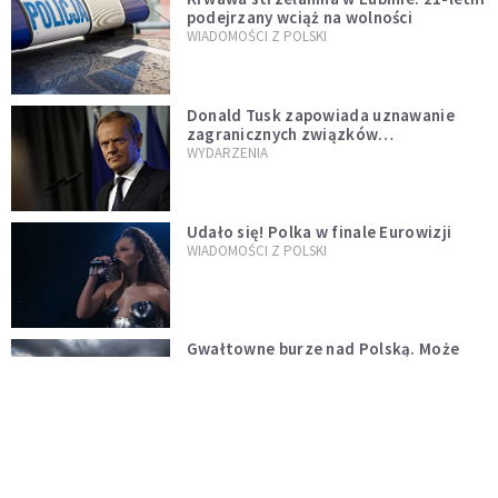
podejrzany wciąż na wolności
WIADOMOŚCI Z POLSKI
Donald Tusk zapowiada uznawanie
zagranicznych związków
jednopłciowych. "Państwo oblało ten
WYDARZENIA
test"
Udało się! Polka w finale Eurowizji
WIADOMOŚCI Z POLSKI
Gwałtowne burze nad Polską. Może
być niebezpiecznie. Jest alert RCB
ŚWIAT
Nie żyje gwiazda "Barw szczęścia".
"Mam nadzieję, że spotkała się już z