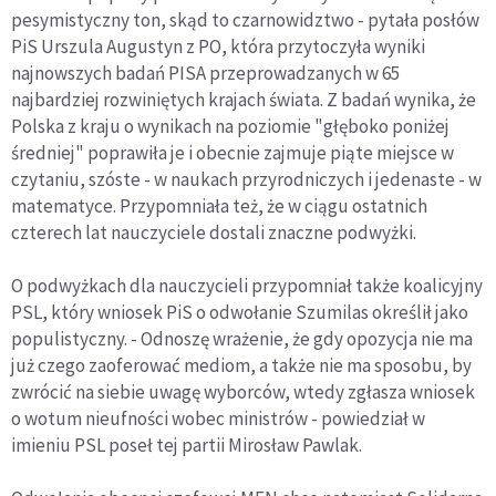
pesymistyczny ton, skąd to czarnowidztwo - pytała posłów
PiS Urszula Augustyn z PO, która przytoczyła wyniki
najnowszych badań PISA przeprowadzanych w 65
najbardziej rozwiniętych krajach świata. Z badań wynika, że
Polska z kraju o wynikach na poziomie "głęboko poniżej
średniej" poprawiła je i obecnie zajmuje piąte miejsce w
czytaniu, szóste - w naukach przyrodniczych i jedenaste - w
matematyce. Przypomniała też, że w ciągu ostatnich
czterech lat nauczyciele dostali znaczne podwyżki.
O podwyżkach dla nauczycieli przypomniał także koalicyjny
PSL, który wniosek PiS o odwołanie Szumilas określił jako
populistyczny. - Odnoszę wrażenie, że gdy opozycja nie ma
już czego zaoferować mediom, a także nie ma sposobu, by
zwrócić na siebie uwagę wyborców, wtedy zgłasza wniosek
o wotum nieufności wobec ministrów - powiedział w
imieniu PSL poseł tej partii Mirosław Pawlak.