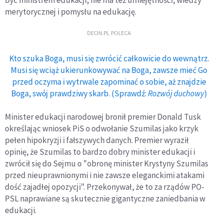
być ministrem edukacji, nie ma też umiejętności, wiedzy
merytorycznej i pomysłu na edukację.
DEON.PL POLECA
Kto szuka Boga, musi się zwrócić całkowicie do wewnątrz.
Musi się wciąż ukierunkowywać na Boga, zawsze mieć Go
przed oczyma i wytrwale zapominać o sobie, aż znajdzie
Boga, swój prawdziwy skarb. (Sprawdź:
Rozwój duchowy
)
Minister edukacji narodowej bronił premier Donald Tusk
określając wniosek PiS o odwołanie Szumilas jako krzyk
pełen hipokryzji i fałszywych danych. Premier wyraził
opinię, że Szumilas to bardzo dobry minister edukacji i
zwrócił się do Sejmu o "obronę minister Krystyny Szumilas
przed nieuprawnionymi i nie zawsze eleganckimi atakami
dość zajadłej opozycji". Przekonywał, że to za rządów PO-
PSL naprawiane są skutecznie gigantyczne zaniedbania w
edukacji.