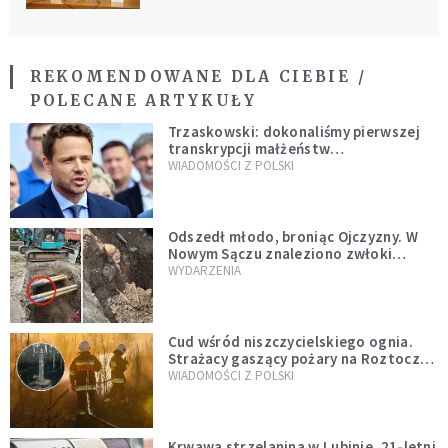
REKOMENDOWANE DLA CIEBIE /
POLECANE ARTYKUŁY
Trzaskowski: dokonaliśmy pierwszej
transkrypcji małżeństw
jednopłciowych. “Tak jak
WIADOMOŚCI Z POLSKI
zapowiadałem, bez zwłoki,
natychmiast”
Odszedł młodo, broniąc Ojczyzny. W
Nowym Sączu znaleziono zwłoki
mężczyzny z czasów potopu
WYDARZENIA
szwedzkiego
Cud wśród niszczycielskiego ognia.
Strażacy gaszący pożary na Roztoczu
opublikowali niezwykłe zdjęcie
WIADOMOŚCI Z POLSKI
Krwawa strzelanina w Lubinie. 21-letni