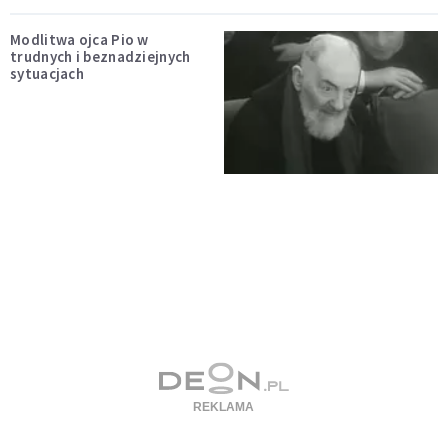
Modlitwa ojca Pio w
trudnych i beznadziejnych
sytuacjach