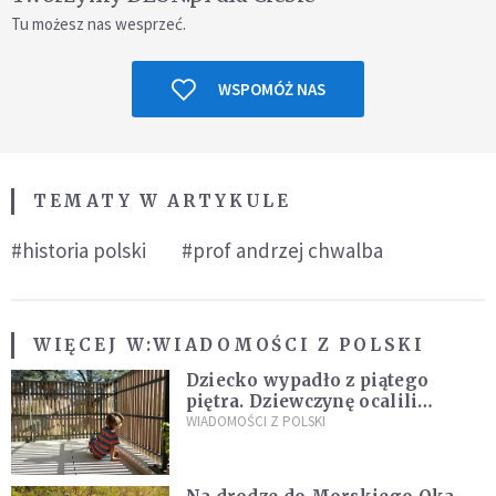
Tu możesz nas wesprzeć.
WSPOMÓŻ NAS
TEMATY W ARTYKULE
#historia polski
#prof andrzej chwalba
WIĘCEJ W:
WIADOMOŚCI Z POLSKI
Dziecko wypadło z piątego
piętra. Dziewczynę ocalili
sąsiedzi
WIADOMOŚCI Z POLSKI