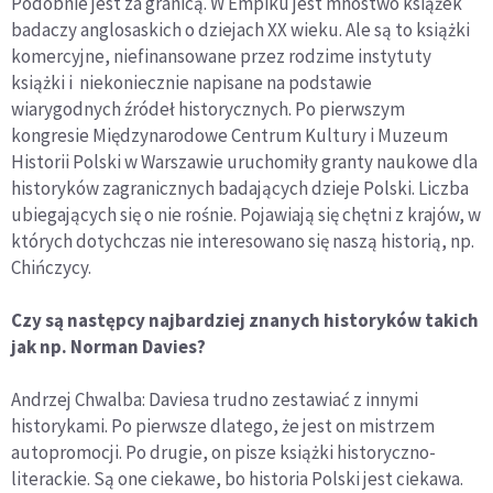
Podobnie jest za granicą. W Empiku jest mnóstwo książek
badaczy anglosaskich o dziejach XX wieku. Ale są to książki
komercyjne, niefinansowane przez rodzime instytuty
książki i niekoniecznie napisane na podstawie
wiarygodnych źródeł historycznych. Po pierwszym
kongresie Międzynarodowe Centrum Kultury i Muzeum
Historii Polski w Warszawie uruchomiły granty naukowe dla
historyków zagranicznych badających dzieje Polski. Liczba
ubiegających się o nie rośnie. Pojawiają się chętni z krajów, w
których dotychczas nie interesowano się naszą historią, np.
Chińczycy.
Czy są następcy najbardziej znanych historyków takich
jak np. Norman Davies?
Andrzej Chwalba: Daviesa trudno zestawiać z innymi
historykami. Po pierwsze dlatego, że jest on mistrzem
autopromocji. Po drugie, on pisze książki historyczno-
literackie. Są one ciekawe, bo historia Polski jest ciekawa.