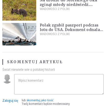
Na drodze do Morskiego Oka
zginął młody niedźwiedź.
Sprawę bada Policja i TPN
WIADOMOŚCI Z POLSKI
Polak zgubił paszport podczas
lotu do USA. Dokument odnalazł
się w nietypowym miejscu
WIADOMOŚCI Z POLSKI
SKOMENTUJ ARTYKUŁ
Świat niewiele wie o polskiej historii
Zaloguj się
lub
skomentuj jako Gość
Twój komentarz będzie moderowany