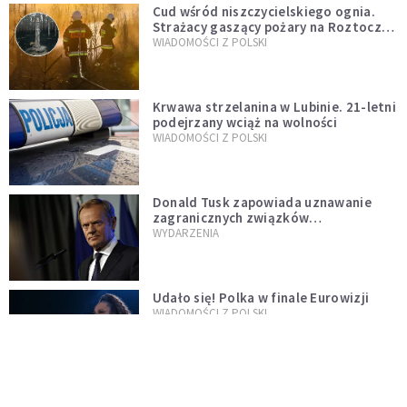
Cud wśród niszczycielskiego ognia.
Strażacy gaszący pożary na Roztoczu
opublikowali niezwykłe zdjęcie
WIADOMOŚCI Z POLSKI
Krwawa strzelanina w Lubinie. 21-letni
podejrzany wciąż na wolności
WIADOMOŚCI Z POLSKI
Donald Tusk zapowiada uznawanie
zagranicznych związków
jednopłciowych. "Państwo oblało ten
WYDARZENIA
test"
Udało się! Polka w finale Eurowizji
WIADOMOŚCI Z POLSKI
Gwałtowne burze nad Polską. Może