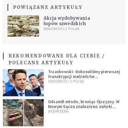
POWIĄZANE ARTYKUŁY
Akcja wydobywania
łupów szwedzkich
WIADOMOŚCI Z POLSKI
REKOMENDOWANE DLA CIEBIE /
POLECANE ARTYKUŁY
Trzaskowski: dokonaliśmy pierwszej
transkrypcji małżeństw
jednopłciowych. “Tak jak
WIADOMOŚCI Z POLSKI
zapowiadałem, bez zwłoki,
natychmiast”
Odszedł młodo, broniąc Ojczyzny. W
Nowym Sączu znaleziono zwłoki
mężczyzny z czasów potopu
WYDARZENIA
szwedzkiego