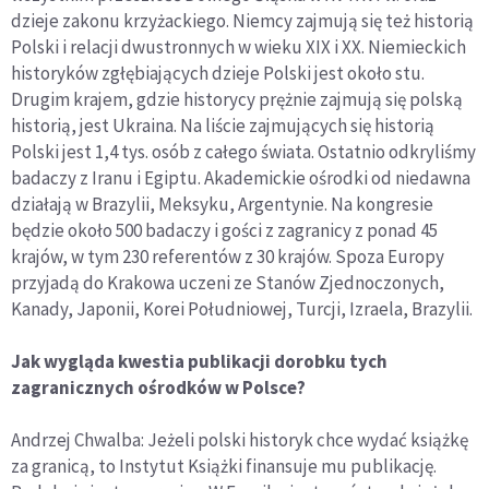
dzieje zakonu krzyżackiego. Niemcy zajmują się też historią
Polski i relacji dwustronnych w wieku XIX i XX. Niemieckich
historyków zgłębiających dzieje Polski jest około stu.
Drugim krajem, gdzie historycy prężnie zajmują się polską
historią, jest Ukraina. Na liście zajmujących się historią
Polski jest 1,4 tys. osób z całego świata. Ostatnio odkryliśmy
badaczy z Iranu i Egiptu. Akademickie ośrodki od niedawna
działają w Brazylii, Meksyku, Argentynie. Na kongresie
będzie około 500 badaczy i gości z zagranicy z ponad 45
krajów, w tym 230 referentów z 30 krajów. Spoza Europy
przyjadą do Krakowa uczeni ze Stanów Zjednoczonych,
Kanady, Japonii, Korei Południowej, Turcji, Izraela, Brazylii.
Jak wygląda kwestia publikacji dorobku tych
zagranicznych ośrodków w Polsce?
Andrzej Chwalba: Jeżeli polski historyk chce wydać książkę
za granicą, to Instytut Książki finansuje mu publikację.