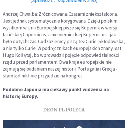
(Sprawdź 👉
Dojrzewanie w sieci
)
Andrzej Chwalba: Zróżnicowana. Czasami zniekształcona.
Jest jednak systematycznie korygowana. Dzięki polskim
wysiłkom w Unii Europejskiej pisze się Kopernik w wersji
łacińskiej Copernicus, a nie niemieckiej Kopernicus - jak
było dotychczas. Cudzoziemcy piszą też Curie-Skłodowska,
a nie tylko Curie. W podręcznikach europejskich znany jest
Hugo Kołłątaj, bo wprowadził pojęcie odpowiedzialności
rządu przed parlamentem. Dwa kraje europejskie nie
zajmują się badaniem naszej historii: Portugalia i Grecja -
stamtąd nikt nie przyjedzie na kongres.
Podobno Japonia ma ciekawy punkt widzenia na
historię Europy.
DEON.PL POLECA