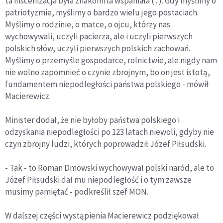
ta inscenizacja była znakomita wspaniała (...). Gdy myślimy o
patriotyzmie, myślimy o bardzo wielu jego postaciach.
Myślimy o rodzinie, o matce, o ojcu, którzy nas
wychowywali, uczyli pacierza, ale i uczyli pierwszych
polskich słów, uczyli pierwszych polskich zachowań.
Myślimy o przemyśle gospodarce, rolnictwie, ale nigdy nam
nie wolno zapomnieć o czynie zbrojnym, bo on jest istotą,
fundamentem niepodległości państwa polskiego - mówił
Macierewicz.
Minister dodał, że nie byłoby państwa polskiego i
odzyskania niepodległości po 123 latach niewoli, gdyby nie
czyn zbrojny ludzi, których poprowadził Józef Piłsudski.
- Tak - to Roman Dmowski wychowywał polski naród, ale to
Józef Piłsudski dał mu niepodległość i o tym zawsze
musimy pamiętać - podkreślił szef MON.
W dalszej części wystąpienia Macierewicz podziękował