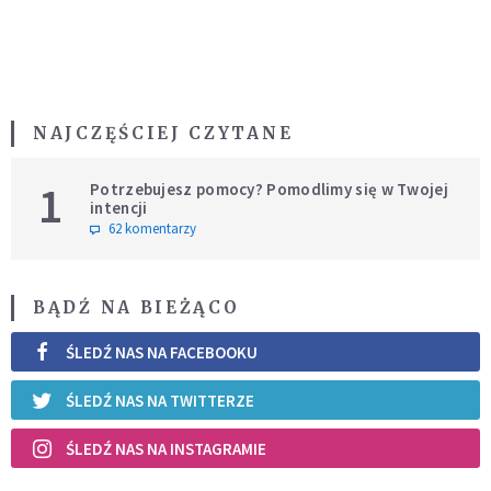
NAJCZĘŚCIEJ CZYTANE
1
Potrzebujesz pomocy? Pomodlimy się w Twojej
intencji
62 komentarzy
BĄDŹ NA BIEŻĄCO
ŚLEDŹ NAS NA FACEBOOKU
ŚLEDŹ NAS NA TWITTERZE
ŚLEDŹ NAS NA INSTAGRAMIE