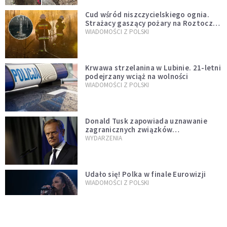
Cud wśród niszczycielskiego ognia.
Strażacy gaszący pożary na Roztoczu
opublikowali niezwykłe zdjęcie
WIADOMOŚCI Z POLSKI
Krwawa strzelanina w Lubinie. 21-letni
podejrzany wciąż na wolności
WIADOMOŚCI Z POLSKI
Donald Tusk zapowiada uznawanie
zagranicznych związków
jednopłciowych. "Państwo oblało ten
WYDARZENIA
test"
Udało się! Polka w finale Eurowizji
WIADOMOŚCI Z POLSKI