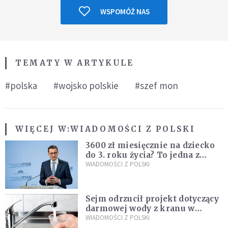
WSPOMÓŻ NAS
TEMATY W ARTYKULE
#polska
#wojsko polskie
#szef mon
WIĘCEJ W:
WIADOMOŚCI Z POLSKI
3600 zł miesięcznie na dziecko
do 3. roku życia? To jedna z
propozycji programu "Rozwój
WIADOMOŚCI Z POLSKI
Plus"
Sejm odrzucił projekt dotyczący
darmowej wody z kranu w
restauracjach
WIADOMOŚCI Z POLSKI