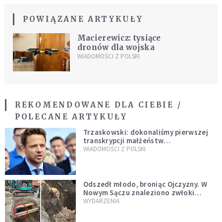
POWIĄZANE ARTYKUŁY
Macierewicz: tysiące
dronów dla wojska
WIADOMOŚCI Z POLSKI
REKOMENDOWANE DLA CIEBIE /
POLECANE ARTYKUŁY
Trzaskowski: dokonaliśmy pierwszej
transkrypcji małżeństw
jednopłciowych. “Tak jak
WIADOMOŚCI Z POLSKI
zapowiadałem, bez zwłoki,
natychmiast”
Odszedł młodo, broniąc Ojczyzny. W
Nowym Sączu znaleziono zwłoki
mężczyzny z czasów potopu
WYDARZENIA
szwedzkiego