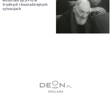
Modlitwa ojca Pio w
trudnych i beznadziejnych
sytuacjach