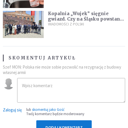
Kopalnia „Wujek” sięgnie
gwiazd. Czy na Śląsku powstanie
„Dolina Krzemowa”?
WIADOMOŚCI Z POLSKI
SKOMENTUJ ARTYKUŁ
Szef MON: Polska nie może sobie pozwolić na rezygnację z budowy
własnej armii
Zaloguj się
lub
skomentuj jako Gość
Twój komentarz będzie moderowany
DODAJ KOMENTARZ