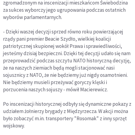
zgromadzonym na inscenizacji mieszkańcom Świebodzina
za sukces wyborczy jego ugrupowania podczas ostatnich
wyborów parlamentarnych.
- Dzięki waszej decyzji sprzed równo roku powierzającej
rządy pani premier Beacie Szydło, wielkiej koalicji
patriotycznej skupionej wokół Prawa i sprawiedliwości,
jesteśmy dzisiaj bezpieczni. Dzięki tej decyzji udało się nam
przeprowadzić podczas szczytu NATO historyczną decyzję,
że na naszych ziemiach będą mogli stacjonować nasi
sojusznicy z NATO, że nie będziemy już nigdy osamotnieni.
Nie będziemy musieli przeżywać goryczy klęski i
porzucenia naszych sojuszy - mówił Macierewicz.
Po inscenizacji historycznej odbyły się dynamiczne pokazy z
udziałem żołnierzy brygady z Międzyrzecza. W akcji można
było zobaczyć m.in. transportery "Rosomak" z inny sprzęt
wojskowy.