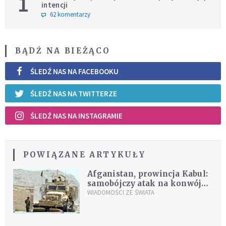
1
intencji
62 komentarzy
BĄDŹ NA BIEŻĄCO
ŚLEDŹ NAS NA FACEBOOKU
ŚLEDŹ NAS NA TWITTERZE
ŚLEDŹ NAS NA INSTAGRAMIE
POWIĄZANE ARTYKUŁY
Afganistan, prowincja Kabul:
samobójczy atak na konwój
wojsk NATO
WIADOMOŚCI ZE ŚWIATA