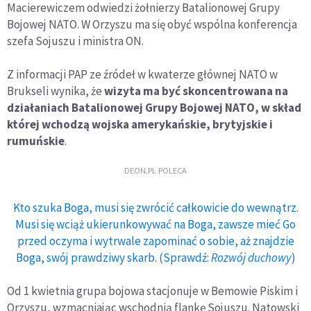
Macierewiczem odwiedzi żołnierzy Batalionowej Grupy
Bojowej NATO. W Orzyszu ma się obyć wspólna konferencja
szefa Sojuszu i ministra ON.
Z informacji PAP ze źródeł w kwaterze głównej NATO w
Brukseli wynika, że
wizyta ma być skoncentrowana na
działaniach Batalionowej Grupy Bojowej NATO, w skład
której wchodzą wojska amerykańskie, brytyjskie i
rumuńskie
.
DEON.PL POLECA
Kto szuka Boga, musi się zwrócić całkowicie do wewnątrz.
Musi się wciąż ukierunkowywać na Boga, zawsze mieć Go
przed oczyma i wytrwale zapominać o sobie, aż znajdzie
Boga, swój prawdziwy skarb. (Sprawdź:
Rozwój duchowy
)
Od 1 kwietnia grupa bojowa stacjonuje w Bemowie Piskim i
Orzyszu, wzmacniając wschodnią flankę Sojuszu. Natowski