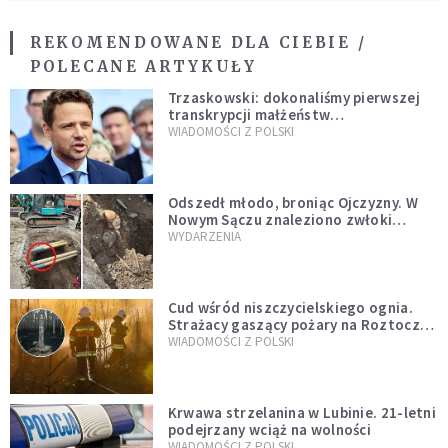
REKOMENDOWANE DLA CIEBIE /
POLECANE ARTYKUŁY
Trzaskowski: dokonaliśmy pierwszej
transkrypcji małżeństw
jednopłciowych. “Tak jak
WIADOMOŚCI Z POLSKI
zapowiadałem, bez zwłoki,
natychmiast”
Odszedł młodo, broniąc Ojczyzny. W
Nowym Sączu znaleziono zwłoki
mężczyzny z czasów potopu
WYDARZENIA
szwedzkiego
Cud wśród niszczycielskiego ognia.
Strażacy gaszący pożary na Roztoczu
opublikowali niezwykłe zdjęcie
WIADOMOŚCI Z POLSKI
Krwawa strzelanina w Lubinie. 21-letni
podejrzany wciąż na wolności
WIADOMOŚCI Z POLSKI