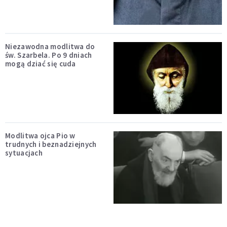
Niezawodna modlitwa do
św. Szarbela. Po 9 dniach
mogą dziać się cuda
Modlitwa ojca Pio w
trudnych i beznadziejnych
sytuacjach