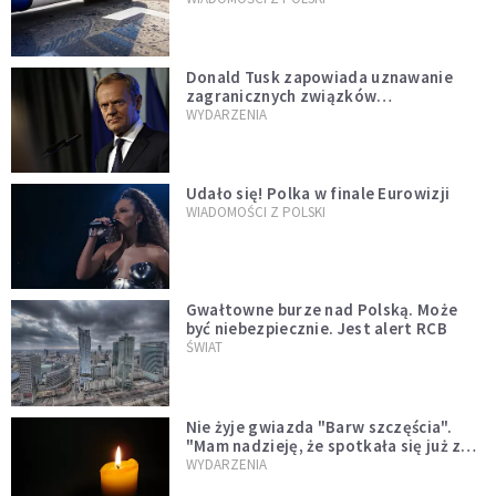
Donald Tusk zapowiada uznawanie
zagranicznych związków
jednopłciowych. "Państwo oblało ten
WYDARZENIA
test"
Udało się! Polka w finale Eurowizji
WIADOMOŚCI Z POLSKI
Gwałtowne burze nad Polską. Może
być niebezpiecznie. Jest alert RCB
ŚWIAT
Nie żyje gwiazda "Barw szczęścia".
"Mam nadzieję, że spotkała się już z
Bogiem, którego tak bardzo kochała"
WYDARZENIA