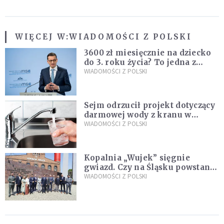
WIĘCEJ W:
WIADOMOŚCI Z POLSKI
3600 zł miesięcznie na dziecko
do 3. roku życia? To jedna z
propozycji programu "Rozwój
WIADOMOŚCI Z POLSKI
Plus"
Sejm odrzucił projekt dotyczący
darmowej wody z kranu w
restauracjach
WIADOMOŚCI Z POLSKI
Kopalnia „Wujek” sięgnie
gwiazd. Czy na Śląsku powstanie
„Dolina Krzemowa”?
WIADOMOŚCI Z POLSKI