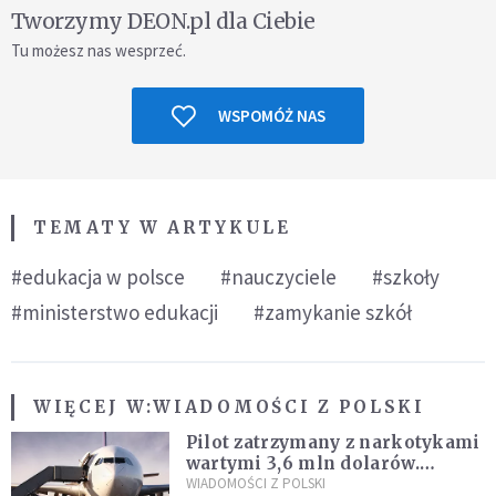
Tworzymy DEON.pl dla Ciebie
Tu możesz nas wesprzeć.
WSPOMÓŻ NAS
TEMATY W ARTYKULE
#edukacja w polsce
#nauczyciele
#szkoły
#ministerstwo edukacji
#zamykanie szkół
WIĘCEJ W:
WIADOMOŚCI Z POLSKI
Pilot zatrzymany z narkotykami
wartymi 3,6 mln dolarów.
Śledczy podejrzewają, że latał
WIADOMOŚCI Z POLSKI