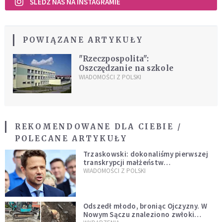
ŚLEDŹ NAS NA INSTAGRAMIE
POWIĄZANE ARTYKUŁY
"Rzeczpospolita":
Oszczędzanie na szkole
WIADOMOŚCI Z POLSKI
REKOMENDOWANE DLA CIEBIE /
POLECANE ARTYKUŁY
Trzaskowski: dokonaliśmy pierwszej
transkrypcji małżeństw
jednopłciowych. “Tak jak
WIADOMOŚCI Z POLSKI
zapowiadałem, bez zwłoki,
natychmiast”
Odszedł młodo, broniąc Ojczyzny. W
Nowym Sączu znaleziono zwłoki