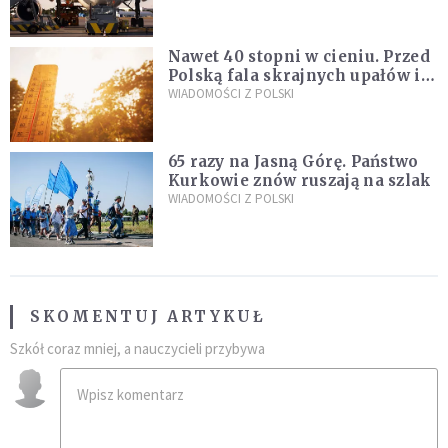
pod ich wpływem
Nawet 40 stopni w cieniu. Przed
Polską fala skrajnych upałów i
gwałtowne burze
WIADOMOŚCI Z POLSKI
65 razy na Jasną Górę. Państwo
Kurkowie znów ruszają na szlak
WIADOMOŚCI Z POLSKI
SKOMENTUJ ARTYKUŁ
Szkół coraz mniej, a nauczycieli przybywa