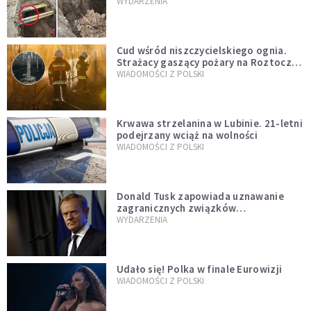
mężczyzny z czasów potopu
WYDARZENIA
szwedzkiego
Cud wśród niszczycielskiego ognia.
Strażacy gaszący pożary na Roztoczu
opublikowali niezwykłe zdjęcie
WIADOMOŚCI Z POLSKI
Krwawa strzelanina w Lubinie. 21-letni
podejrzany wciąż na wolności
WIADOMOŚCI Z POLSKI
Donald Tusk zapowiada uznawanie
zagranicznych związków
jednopłciowych. "Państwo oblało ten
WYDARZENIA
test"
Udało się! Polka w finale Eurowizji
WIADOMOŚCI Z POLSKI