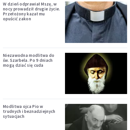
W dzień odprawiał Mszę, w
nocy prowadził drugie życie.
Przełożony kazał mu
opuścić zakon
Niezawodna modlitwa do
św. Szarbela. Po 9 dniach
mogą dziać się cuda
Modlitwa ojca Pio w
trudnych i beznadziejnych
sytuacjach