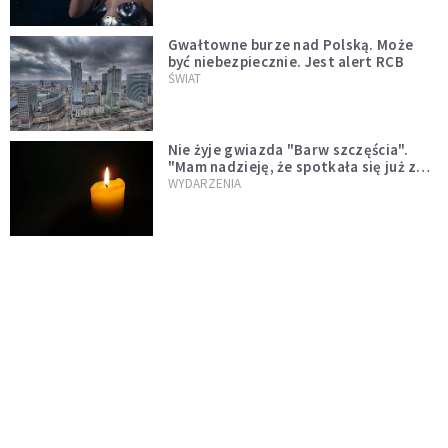
Gwałtowne burze nad Polską. Może
być niebezpiecznie. Jest alert RCB
ŚWIAT
Nie żyje gwiazda "Barw szczęścia".
"Mam nadzieję, że spotkała się już z
Bogiem, którego tak bardzo kochała"
WYDARZENIA