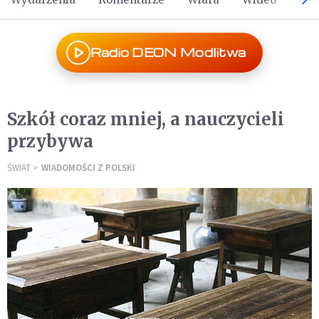
Radio DEON Modlitwa
Szkół coraz mniej, a nauczycieli
przybywa
ŚWIAT
WIADOMOŚCI Z POLSKI