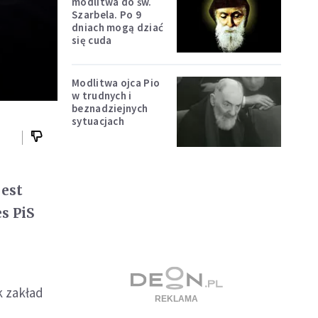
modlitwa do św.
Szarbela. Po 9
dniach mogą dziać
się cuda
Modlitwa ojca Pio
w trudnych i
beznadziejnych
sytuacjach
jest
s PiS
k zakład