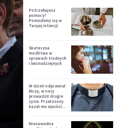
Potrzebujesz
pomocy?
Pomodlimy się w
Twojej intencji
Skuteczna
modlitwa w
sprawach trudnych
i beznadziejnych
W dzień odprawiał
Mszę, w nocy
prowadził drugie
życie. Przełożony
kazał mu opuścić
zakon
Niezawodna