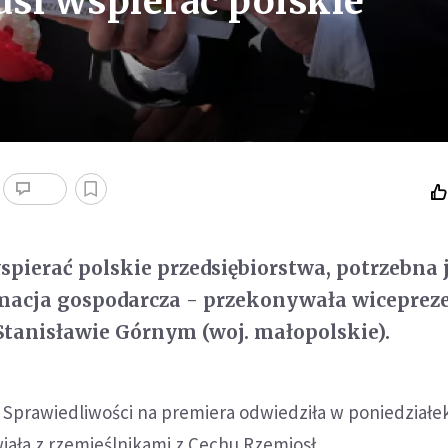
si wspierać polskie
pierać polskie przedsiębiorstwa, potrzebna 
acja gospodarcza - przekonywała wicepreze
Stanisławie Górnym (woj. małopolskie).
 Sprawiedliwości na premiera odwiedziła w poniedziałe
iała z rzemieślnikami z Cechu Rzemiosł.