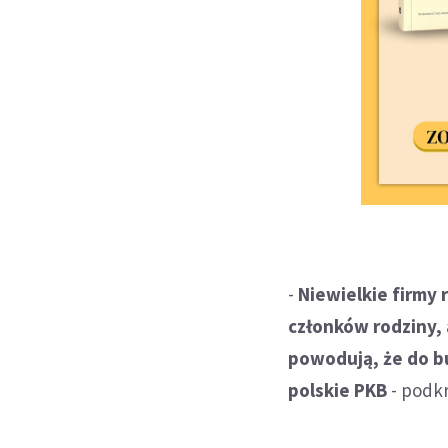
-
Niewielkie firmy 
członków rodziny, a
powodują, że do b
polskie PKB
- podkr