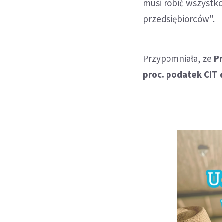
musi robić wszystko
przedsiębiorców".
Przypomniała, że
P
proc. podatek CIT 