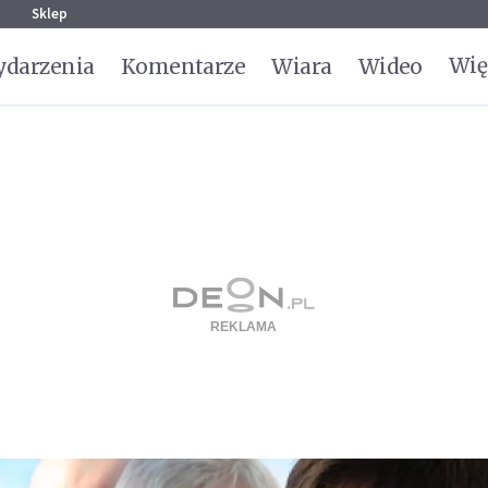
g
Sklep
Wię
darzenia
Komentarze
Wiara
Wideo