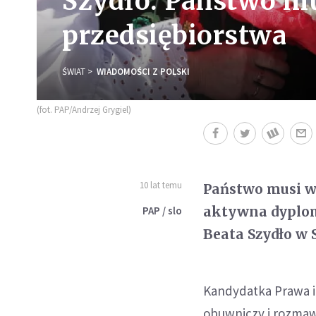
Szydło: Państwo mu
przedsiębiorstwa
ŚWIAT
WIADOMOŚCI Z POLSKI
(fot. PAP/Andrzej Grygiel)
10 lat temu
Państwo musi ws
aktywna dyplom
PAP / slo
Beata Szydło w 
Kandydatka Prawa i
obuwniczy i rozmaw