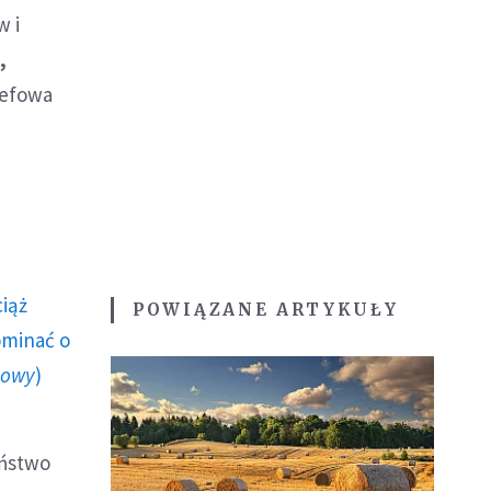
w i
,
zefowa
ciąż
POWIĄZANE ARTYKUŁY
ominać o
howy
)
aństwo