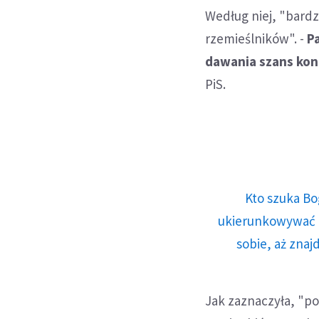
Według niej, "bardz
rzemieślników". -
P
dawania szans kon
PiS.
Kto szuka Bo
ukierunkowywać n
sobie, aż znaj
Jak zaznaczyła, "p