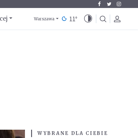
11
°
cej
Warszawa
WYBRANE DLA CIEBIE