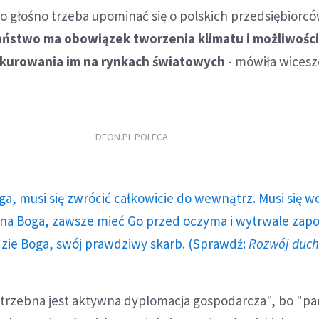
o głośno trzeba upominać się o polskich przedsiębiorcó
aństwo ma obowiązek tworzenia klimatu i możliwości
kurowania im na rynkach światowych
- mówiła wices
DEON.PL POLECA
ga, musi się zwrócić całkowicie do wewnątrz. Musi się w
a Boga, zawsze mieć Go przed oczyma i wytrwale zap
dzie Boga, swój prawdziwy skarb. (Sprawdź:
Rozwój duc
otrzebna jest aktywna dyplomacja gospodarcza", bo "p