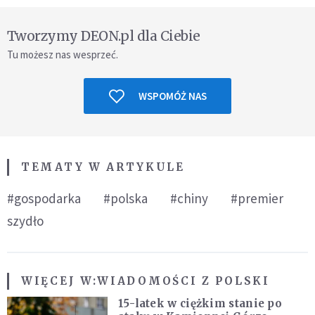
Tworzymy DEON.pl dla Ciebie
Tu możesz nas wesprzeć.
WSPOMÓŻ NAS
TEMATY W ARTYKULE
#gospodarka
#polska
#chiny
#premier
szydło
WIĘCEJ W:
WIADOMOŚCI Z POLSKI
15-latek w ciężkim stanie po