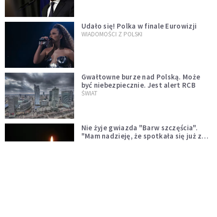
Udało się! Polka w finale Eurowizji
WIADOMOŚCI Z POLSKI
Gwałtowne burze nad Polską. Może
być niebezpiecznie. Jest alert RCB
ŚWIAT
Nie żyje gwiazda "Barw szczęścia".
"Mam nadzieję, że spotkała się już z
Bogiem, którego tak bardzo kochała"
WYDARZENIA