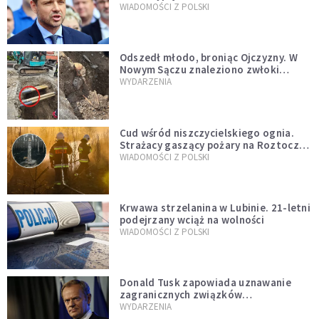
jednopłciowych. “Tak jak
WIADOMOŚCI Z POLSKI
zapowiadałem, bez zwłoki,
natychmiast”
Odszedł młodo, broniąc Ojczyzny. W
Nowym Sączu znaleziono zwłoki
mężczyzny z czasów potopu
WYDARZENIA
szwedzkiego
Cud wśród niszczycielskiego ognia.
Strażacy gaszący pożary na Roztoczu
opublikowali niezwykłe zdjęcie
WIADOMOŚCI Z POLSKI
Krwawa strzelanina w Lubinie. 21-letni
podejrzany wciąż na wolności
WIADOMOŚCI Z POLSKI
Donald Tusk zapowiada uznawanie
zagranicznych związków
jednopłciowych. "Państwo oblało ten
WYDARZENIA
test"