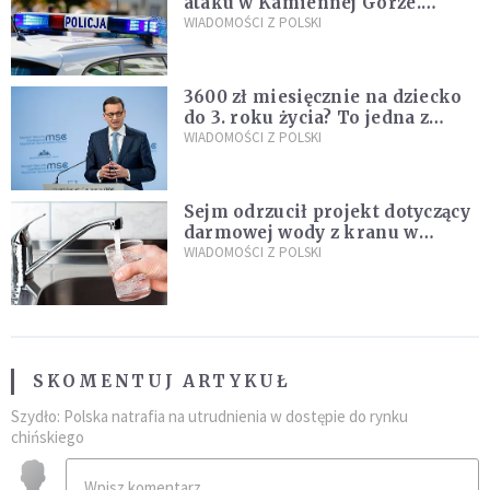
ataku w Kamiennej Górze.
Policja zatrzymała dwóch
WIADOMOŚCI Z POLSKI
nastolatków
3600 zł miesięcznie na dziecko
do 3. roku życia? To jedna z
propozycji programu "Rozwój
WIADOMOŚCI Z POLSKI
Plus"
Sejm odrzucił projekt dotyczący
darmowej wody z kranu w
restauracjach
WIADOMOŚCI Z POLSKI
SKOMENTUJ ARTYKUŁ
Szydło: Polska natrafia na utrudnienia w dostępie do rynku
chińskiego