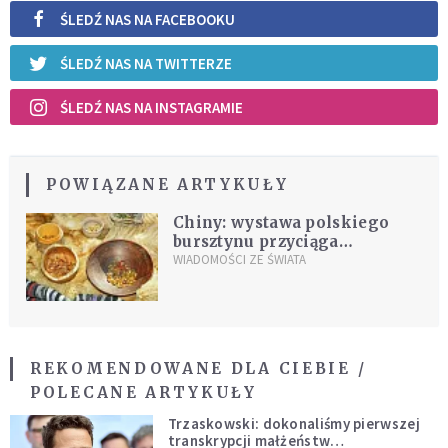
ŚLEDŹ NAS NA FACEBOOKU
ŚLEDŹ NAS NA TWITTERZE
ŚLEDŹ NAS NA INSTAGRAMIE
POWIĄZANE ARTYKUŁY
Chiny: wystawa polskiego
bursztynu przyciąga
dziesiątki tysięcy ludzi
WIADOMOŚCI ZE ŚWIATA
REKOMENDOWANE DLA CIEBIE /
POLECANE ARTYKUŁY
Trzaskowski: dokonaliśmy pierwszej
transkrypcji małżeństw