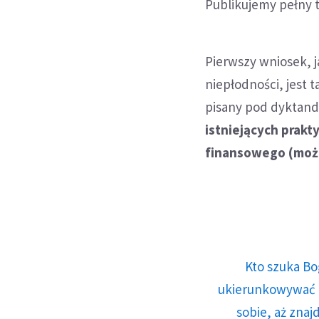
Publikujemy pełny 
Pierwszy wniosek, j
niepłodności, jest 
pisany pod dyktando
istniejących prakt
finansowego (możl
Kto szuka Bo
ukierunkowywać n
sobie, aż znaj