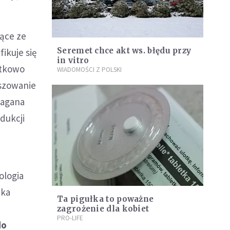
ące ze
Seremet chce akt ws. błędu przy
ikuje się
in vitro
tkowo
WIADOMOŚCI Z POLSKI
łszowanie
magana
dukcji
eologia
zka
Ta pigułka to poważne
zagrożenie dla kobiet
PRO-LIFE
do