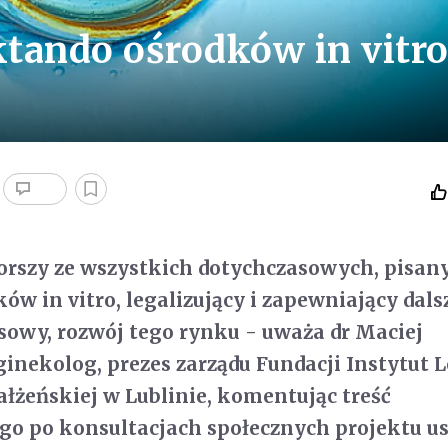
tando ośrodków in vitro
orszy ze wszystkich dotychczasowych, pisan
w in vitro, legalizujący i zapewniający dals
sowy, rozwój tego rynku - uważa dr Maciej
ginekolog, prezes zarządu Fundacji Instytut 
łżeńskiej w Lublinie, komentując treść
o po konsultacjach społecznych projektu u