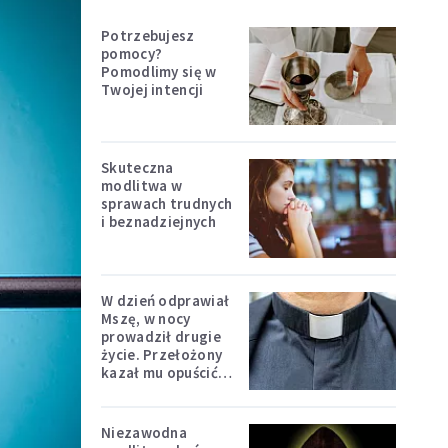
Potrzebujesz
pomocy?
Pomodlimy się w
Twojej intencji
Skuteczna
modlitwa w
sprawach trudnych
i beznadziejnych
W dzień odprawiał
Mszę, w nocy
prowadził drugie
życie. Przełożony
kazał mu opuścić
zakon
Niezawodna