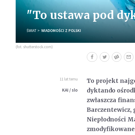
"To ustawa pod dyk
ŚWIAT
WIADOMOŚCI Z POLSKI
(fot. shutterstock.com)
11 lat temu
To projekt najg
dyktando ośrodkó
KAI / slo
zwłaszcza finan
Barczentewicz, 
Niepłodności Ma
zmodyfikowaneg