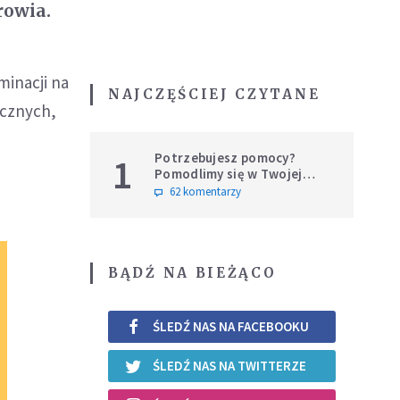
rowia.
minacji na
NAJCZĘŚCIEJ CZYTANE
ycznych,
Potrzebujesz pomocy?
1
Pomodlimy się w Twojej
intencji
62 komentarzy
BĄDŹ NA BIEŻĄCO
ŚLEDŹ NAS NA FACEBOOKU
ŚLEDŹ NAS NA TWITTERZE