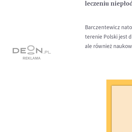
leczeniu niepło
Barczentewicz natom
terenie Polski jes
ale również naukow