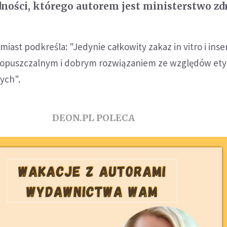
dności, którego autorem jest ministerstwo zd
iast podkreśla: "Jedynie całkowity zakaz in vitro i inse
t dopuszczalnym i dobrym rozwiązaniem ze względów et
ych".
DEON.PL POLECA