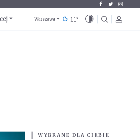
11
°
cej
Warszawa
WYBRANE DLA CIEBIE