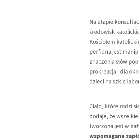
Na etapie konsulta
środowisk katolicki
Kościołem katolick
perfidna jest manip
znaczenia słów po
prokreacja" dla okr
dzieci na szkle lab
Ciało, które rodzi si
dodaje, że wszelkie
tworzona jest w ka
wspomagane zapłod