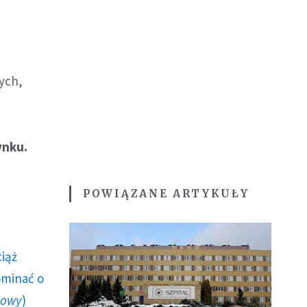
wych,
ynku.
POWIĄZANE ARTYKUŁY
ciąż
ominać o
howy
)