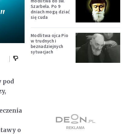
modlitwa do św.
Szarbela. Po 9
"
dniach mogą dziać
się cuda
Modlitwa ojca Pio
w trudnych i
beznadziejnych
sytuacjach
y pod
zy,
Leczenia
stawy o