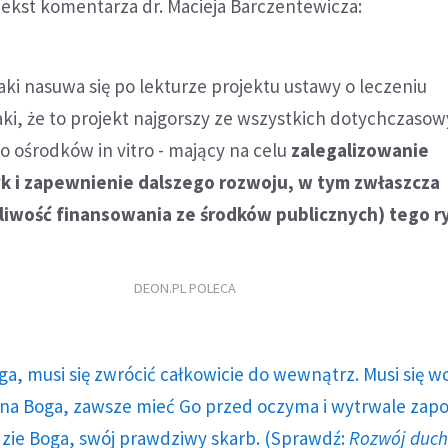
tekst komentarza dr. Macieja Barczentewicza:
aki nasuwa się po lekturze projektu ustawy o leczeniu
taki, że to projekt najgorszy ze wszystkich dotychczaso
 ośrodków in vitro - mający na celu
zalegalizowanie
yk i zapewnienie dalszego rozwoju, w tym zwłaszcza
iwość finansowania ze środków publicznych) tego r
DEON.PL POLECA
ga, musi się zwrócić całkowicie do wewnątrz. Musi się w
a Boga, zawsze mieć Go przed oczyma i wytrwale zap
dzie Boga, swój prawdziwy skarb. (Sprawdź:
Rozwój duc