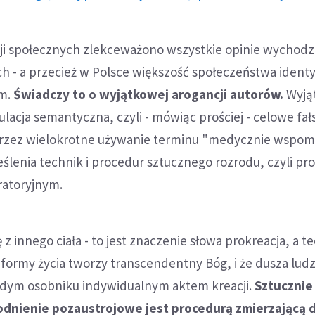
cji społecznych zlekceważono wszystkie opinie wychodz
ch - a przecież w Polsce większość społeczeństwa identyf
im.
Świadczy to o wyjątkowej arogancji autorów.
Wyją
ulacja semantyczna, czyli - mówiąc prościej - celowe fa
przez wielokrotne używanie terminu "medycznie wspo
eślenia technik i procedur sztucznego rozrodu, czyli pro
oratoryjnym.
ę z innego ciała - to jest znaczenie słowa prokreacja, a t
 formy życia tworzy transcendentny Bóg, i że dusza lud
żdym osobniku indywidualnym aktem kreacji.
Sztucznie
nienie pozaustrojowe jest procedurą zmierzającą 