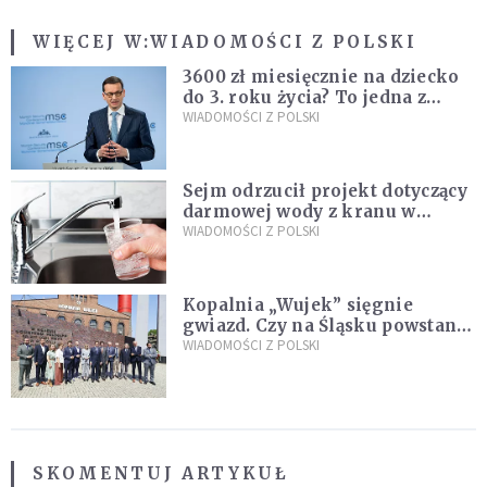
WIĘCEJ W:
WIADOMOŚCI Z POLSKI
3600 zł miesięcznie na dziecko
do 3. roku życia? To jedna z
propozycji programu "Rozwój
WIADOMOŚCI Z POLSKI
Plus"
Sejm odrzucił projekt dotyczący
darmowej wody z kranu w
restauracjach
WIADOMOŚCI Z POLSKI
Kopalnia „Wujek” sięgnie
gwiazd. Czy na Śląsku powstanie
„Dolina Krzemowa”?
WIADOMOŚCI Z POLSKI
SKOMENTUJ ARTYKUŁ