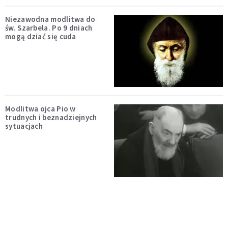
Niezawodna modlitwa do
św. Szarbela. Po 9 dniach
mogą dziać się cuda
Modlitwa ojca Pio w
trudnych i beznadziejnych
sytuacjach