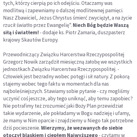
tych, którzy cierpią po ich odejściu. Otaczamy was
modlitwą i zapewniamy o dalszej modlitewnej pamięci.
Nasz Zbawiciel, Jezus Chrystus śmierć zwyciężył, a na życie
rzucił światło przez Ewangelię".
Niech Bóg będzie Waszą
siłą i światłem!
- dodaje ks. Piotr Zamaria, duszpasterz
krajowy Skautów Europy.
Przewodniczący Związku Harcerstwa Rzeczypospolitej
Grzegorz Nowik zarządził miesięczną żałobę we wszystkich
jednostkach Związku Harcerstwa Rzeczypospolitej. -
Człowiek jest bezradny wobec potęgi i sił natury. Z pokorą
stajemy wobec tego faktu w momentach dla nas
najboleśniejszych. Stawiamy sobie pytanie - czy mogliśmy
uczynić coś jeszcze, aby tego uniknąć, aby temu zapobiec?
Nie potrafimy też zrozumieć jaki Boży Plan przewidział
takie wydarzenie, ale pokładamy w Bogu nadzieję i ufamy,
że mamy w Nim oparcie i znajdziemy u Niego tak potrzebne
dziś pocieszenie.
Wierzymy, że wezwanych do siebie
otoczył blaskiem i ciepłem Najwyższego
- czytamy w