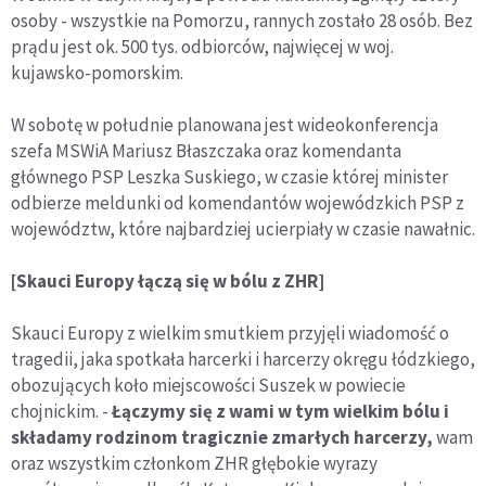
osoby - wszystkie na Pomorzu, rannych zostało 28 osób. Bez
prądu jest ok. 500 tys. odbiorców, najwięcej w woj.
kujawsko-pomorskim.
W sobotę w południe planowana jest wideokonferencja
szefa MSWiA Mariusz Błaszczaka oraz komendanta
głównego PSP Leszka Suskiego, w czasie której minister
odbierze meldunki od komendantów wojewódzkich PSP z
województw, które najbardziej ucierpiały w czasie nawałnic.
[Skauci Europy łączą się w bólu z ZHR]
Skauci Europy z wielkim smutkiem przyjęli wiadomość o
tragedii, jaka spotkała harcerki i harcerzy okręgu łódzkiego,
obozujących koło miejscowości Suszek w powiecie
chojnickim. -
Łączymy się z wami w tym wielkim bólu i
składamy rodzinom tragicznie zmarłych harcerzy,
wam
oraz wszystkim członkom ZHR głębokie wyrazy