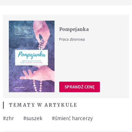
Pompejanka
Praca zbiorowa
SPRAWDŹ CENĘ
TEMATY W ARTYKULE
#zhr
#suszek
#śmierć harcerzy