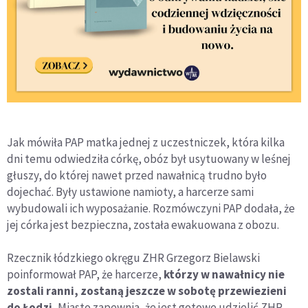
Jak mówiła PAP matka jednej z uczestniczek, która kilka
dni temu odwiedziła córkę, obóz był usytuowany w leśnej
głuszy, do której nawet przed nawałnicą trudno było
dojechać. Były ustawione namioty, a harcerze sami
wybudowali ich wyposażanie. Rozmówczyni PAP dodała, że
jej córka jest bezpieczna, została ewakuowana z obozu.
Rzecznik łódzkiego okręgu ZHR Grzegorz Bielawski
poinformował PAP, że harcerze,
którzy w nawałnicy nie
zostali ranni, zostaną jeszcze w sobotę przewiezieni
do Łodzi.
Miasto zapewnia, że jest gotowe udzielić ZHR