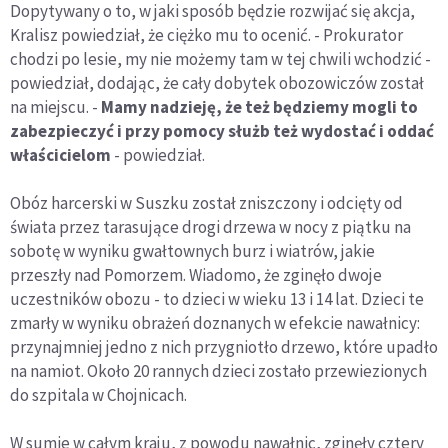
Dopytywany o to, w jaki sposób będzie rozwijać się akcja,
Kralisz powiedział, że ciężko mu to ocenić. - Prokurator
chodzi po lesie, my nie możemy tam w tej chwili wchodzić -
powiedział, dodając, że cały dobytek obozowiczów został
na miejscu. -
Mamy nadzieję, że też będziemy mogli to
zabezpieczyć i przy pomocy służb też wydostać i oddać
właścicielom
- powiedział.
Obóz harcerski w Suszku został zniszczony i odcięty od
świata przez tarasujące drogi drzewa w nocy z piątku na
sobotę w wyniku gwałtownych burz i wiatrów, jakie
przeszły nad Pomorzem. Wiadomo, że zginęło dwoje
uczestników obozu - to dzieci w wieku 13 i 14 lat. Dzieci te
zmarły w wyniku obrażeń doznanych w efekcie nawałnicy:
przynajmniej jedno z nich przygniotło drzewo, które upadło
na namiot. Około 20 rannych dzieci zostało przewiezionych
do szpitala w Chojnicach.
W sumie w całym kraju, z powodu nawałnic, zginęły cztery