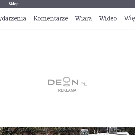
g
Sklep
Wię
darzenia
Komentarze
Wiara
Wideo