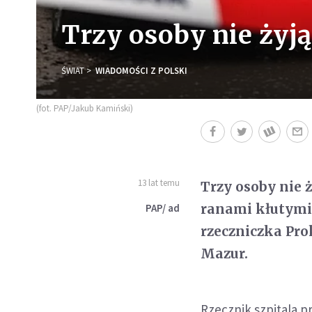
Trzy osoby nie żyją
ŚWIAT
WIADOMOŚCI Z POLSKI
(fot. PAP/Jakub Kamiński)
13 lat temu
Trzy osoby nie ż
ranami kłutymi 
PAP/ ad
rzeczniczka Pr
Mazur.
Rzecznik szpitala p