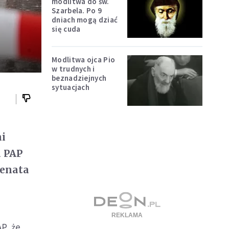
modlitwa do św.
Szarbela. Po 9
dniach mogą dziać
się cuda
Modlitwa ojca Pio
w trudnych i
beznadziejnych
sytuacjach
mi
a PAP
Renata
AP, że