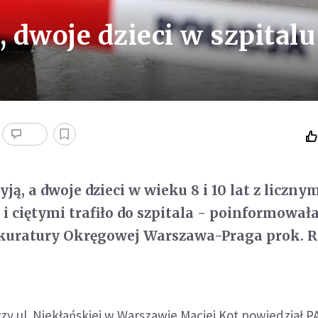
, dwoje dzieci w szpitalu
yją, a dwoje dzieci w wieku 8 i 10 lat z liczny
i ciętymi trafiło do szpitala - poinformował
okuratury Okręgowej Warszawa-Praga prok. 
rzy ul. Niekłańskiej w Warszawie Maciej Kot powiedział P