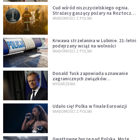
Cud wśród niszczycielskiego ognia.
Strażacy gaszący pożary na Roztoczu
opublikowali niezwykłe zdjęcie
WIADOMOŚCI Z POLSKI
Krwawa strzelanina w Lubinie. 21-letni
podejrzany wciąż na wolności
WIADOMOŚCI Z POLSKI
Donald Tusk zapowiada uznawanie
zagranicznych związków
jednopłciowych. "Państwo oblało ten
WYDARZENIA
test"
Udało się! Polka w finale Eurowizji
WIADOMOŚCI Z POLSKI
Gwałtowne burze nad Polską. Może