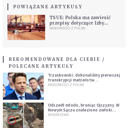
POWIĄZANE ARTYKUŁY
TSUE: Polska ma zawiesić
przepisy dotyczące Izby
Dyscyplinarnej SN w
WIADOMOŚCI Z POLSKI
sprawach dyscyplinarnych
REKOMENDOWANE DLA CIEBIE /
POLECANE ARTYKUŁY
Trzaskowski: dokonaliśmy pierwszej
transkrypcji małżeństw
jednopłciowych. “Tak jak
WIADOMOŚCI Z POLSKI
zapowiadałem, bez zwłoki,
natychmiast”
Odszedł młodo, broniąc Ojczyzny. W
Nowym Sączu znaleziono zwłoki
mężczyzny z czasów potopu
WYDARZENIA
szwedzkiego