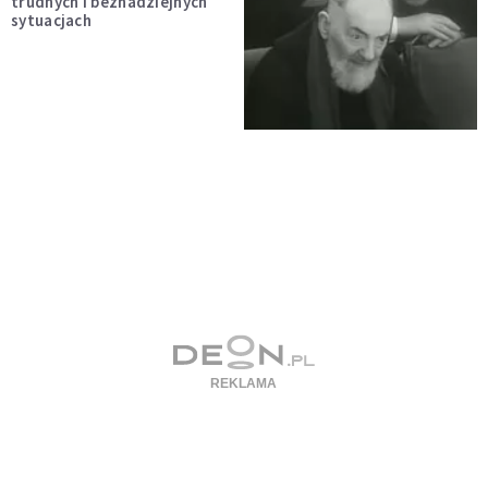
trudnych i beznadziejnych
sytuacjach