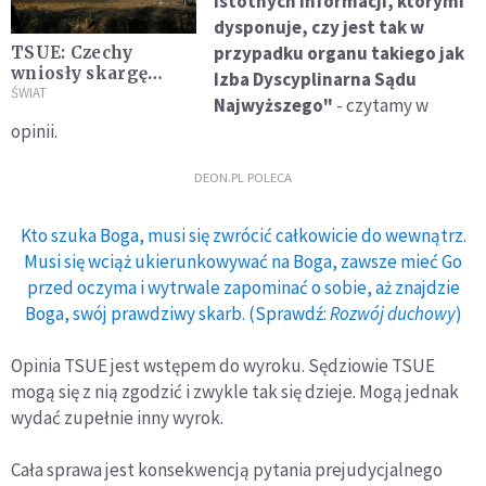
istotnych informacji, którymi
dysponuje, czy jest tak w
przypadku organu takiego jak
TSUE: Czechy
wniosły skargę
Izba Dyscyplinarna Sądu
przeciwko Polsce
ŚWIAT
Najwyższego"
- czytamy w
ws. rozbudowy
opinii.
kopalni Turów
DEON.PL POLECA
Kto szuka Boga, musi się zwrócić całkowicie do wewnątrz.
Musi się wciąż ukierunkowywać na Boga, zawsze mieć Go
przed oczyma i wytrwale zapominać o sobie, aż znajdzie
Boga, swój prawdziwy skarb. (Sprawdź:
Rozwój duchowy
)
Opinia TSUE jest wstępem do wyroku. Sędziowie TSUE
mogą się z nią zgodzić i zwykle tak się dzieje. Mogą jednak
wydać zupełnie inny wyrok.
Cała sprawa jest konsekwencją pytania prejudycjalnego