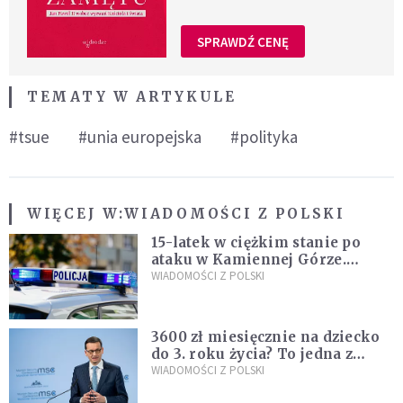
SPRAWDŹ CENĘ
TEMATY W ARTYKULE
#tsue
#unia europejska
#polityka
WIĘCEJ W:
WIADOMOŚCI Z POLSKI
15-latek w ciężkim stanie po
ataku w Kamiennej Górze.
Policja zatrzymała dwóch
WIADOMOŚCI Z POLSKI
nastolatków
3600 zł miesięcznie na dziecko
do 3. roku życia? To jedna z
propozycji programu "Rozwój
WIADOMOŚCI Z POLSKI
Plus"