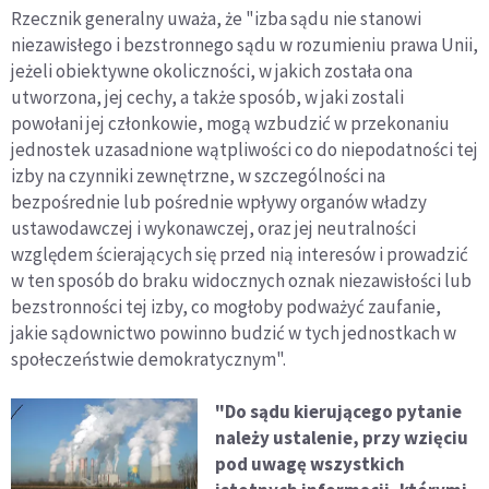
Rzecznik generalny uważa, że "izba sądu nie stanowi
niezawisłego i bezstronnego sądu w rozumieniu prawa Unii,
jeżeli obiektywne okoliczności, w jakich została ona
utworzona, jej cechy, a także sposób, w jaki zostali
powołani jej członkowie, mogą wzbudzić w przekonaniu
jednostek uzasadnione wątpliwości co do niepodatności tej
izby na czynniki zewnętrzne, w szczególności na
bezpośrednie lub pośrednie wpływy organów władzy
ustawodawczej i wykonawczej, oraz jej neutralności
względem ścierających się przed nią interesów i prowadzić
w ten sposób do braku widocznych oznak niezawisłości lub
bezstronności tej izby, co mogłoby podważyć zaufanie,
jakie sądownictwo powinno budzić w tych jednostkach w
społeczeństwie demokratycznym".
"Do sądu kierującego pytanie
należy ustalenie, przy wzięciu
pod uwagę wszystkich