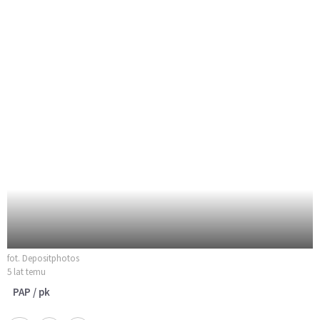
fot. Depositphotos
5 lat temu
PAP / pk