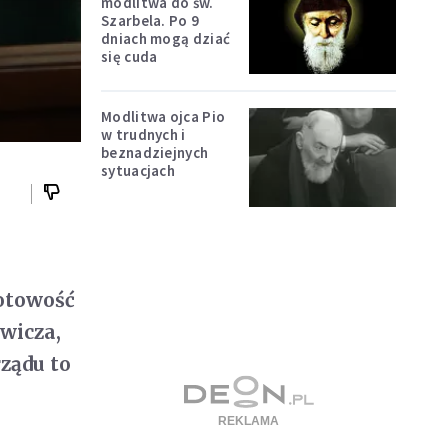
modlitwa do św.
Szarbela. Po 9
dniach mogą dziać
się cuda
Modlitwa ojca Pio
w trudnych i
beznadziejnych
sytuacjach
gotowość
owicza,
rządu to