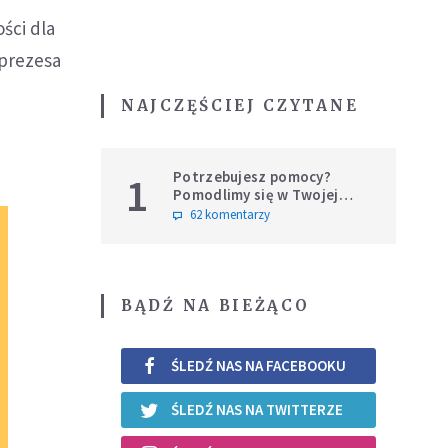
ści dla
 prezesa
NAJCZĘŚCIEJ CZYTANE
Potrzebujesz pomocy?
1
Pomodlimy się w Twojej
intencji
62 komentarzy
BĄDŹ NA BIEŻĄCO
ŚLEDŹ NAS NA FACEBOOKU
ŚLEDŹ NAS NA TWITTERZE