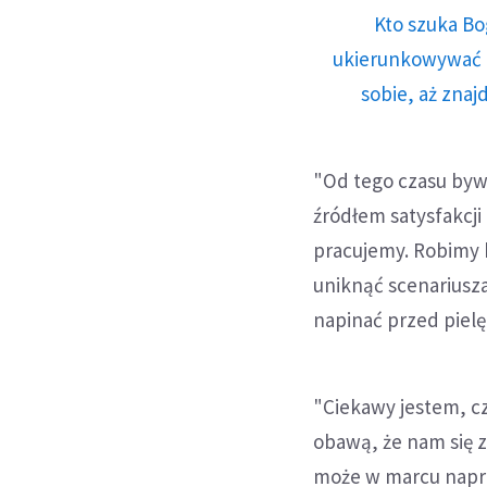
Kto szuka Bo
ukierunkowywać n
sobie, aż znaj
"Od tego czasu bywa
źródłem satysfakcji
pracujemy. Robimy b
uniknąć scenariusza
napinać przed pielę
"Ciekawy jestem, c
obawą, że nam się 
może w marcu napraw