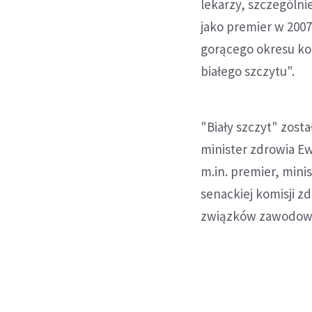
lekarzy, szczególni
jako premier w 2007
gorącego okresu ko
białego szczytu".
"Biały szczyt" zost
minister zdrowia E
m.in. premier, mini
senackiej komisji 
związków zawodow