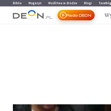
Przejdź do menu głównego
Przejdź do treści
Biblia
Magazyn
Modlitwa w drodze
Blogi
faceBó
Wy
Radio DEON