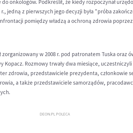
e do onkologów. Podkreślił, że kiedy rozpoczynał urzęd
 r., jedną z pierwszych jego decyzji była "próba zakończ
nfrontacji pomiędzy władzą a ochroną zdrowia poprzez
ał zorganizowany w 2008 r. pod patronatem Tuska oraz 
wy Kopacz. Rozmowy trwały dwa miesiące, uczestniczyli
ster zdrowia, przedstawiciele prezydenta, członkowie s
zdrowia, a także przedstawiciele samorządów, pracodaw
ych.
DEON.PL POLECA