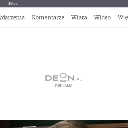
g
Sklep
Wię
darzenia
Komentarze
Wiara
Wideo