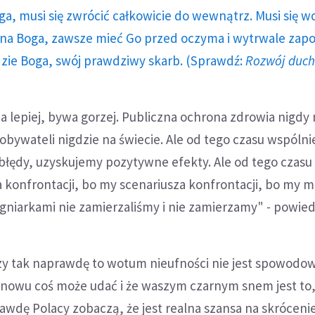
ga, musi się zwrócić całkowicie do wewnątrz. Musi się w
a Boga, zawsze mieć Go przed oczyma i wytrwale zap
dzie Boga, swój prawdziwy skarb. (Sprawdź:
Rozwój duc
 lepiej, bywa gorzej. Publiczna ochrona zdrowia nigdy n
 obywateli nigdzie na świecie. Ale od tego czasu wspólni
łędy, uzyskujemy pozytywne efekty. Ale od tego czasu 
 konfrontacji, bo my scenariusza konfrontacji, bo my m
gniarkami nie zamierzaliśmy i nie zamierzamy" - powied
zy tak naprawdę to wotum nieufności nie jest spowodo
znowu coś może udać i że waszym czarnym snem jest to,
dę Polacy zobaczą, że jest realna szansa na skrócenie