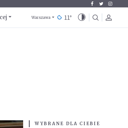
11
°
cej
Warszawa
WYBRANE DLA CIEBIE