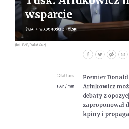
Tusk: Arłukowicz m
wsparcie
ŚWIAT
WIADOMOŚCI Z POLSKI
(fot. PAP/Rafał Guz)
12 lat temu
Premier Donald 
Arłukowicz może
PAP / mm
debaty z opozyc
zaproponował dru
kpiny i propag