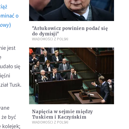
ciąż
ominać o
howy
)
"Arłukowicz powinien podać się
do dymisji"
WIADOMOŚCI Z POLSKI
ie jest
e
udało się
ięśni
ział Tusk.
wane
Napięcia w sejmie między
 że być
Tuskiem i Kaczyńskim
WIADOMOŚCI Z POLSKI
 kolejek;