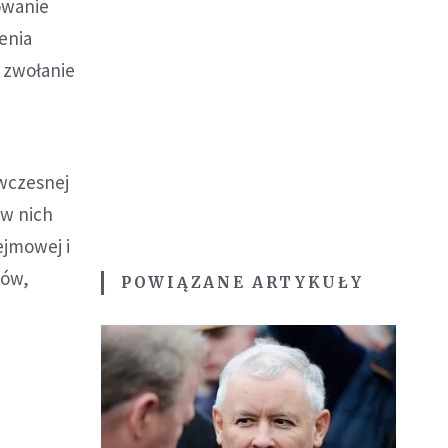
owanie
enia
 zwołanie
ówczesnej
 w nich
ejmowej i
ców,
POWIĄZANE ARTYKUŁY