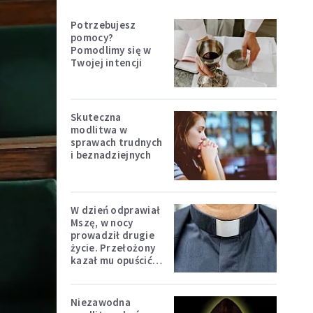
Potrzebujesz
pomocy?
Pomodlimy się w
Twojej intencji
Skuteczna
modlitwa w
sprawach trudnych
i beznadziejnych
W dzień odprawiał
Mszę, w nocy
prowadził drugie
życie. Przełożony
kazał mu opuścić
zakon
Niezawodna