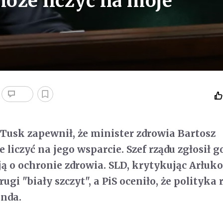
oże liczyć na moje
Tusk zapewnił, że minister zdrowia Bartosz
 liczyć na jego wsparcie. Szef rządu zgłosił 
ją o ochronie zdrowia. SLD, krytykując Arłuk
gi "biały szczyt", a PiS oceniło, że polityka 
anda.