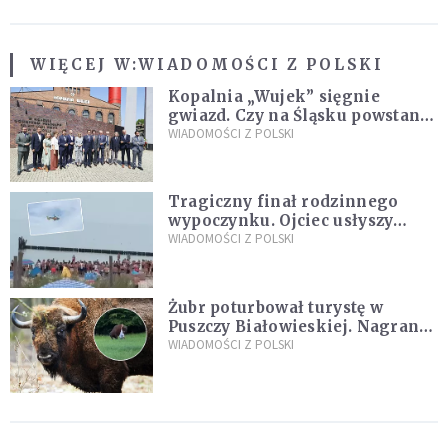
WIĘCEJ W:
WIADOMOŚCI Z POLSKI
Kopalnia „Wujek” sięgnie
gwiazd. Czy na Śląsku powstanie
„Dolina Krzemowa”?
WIADOMOŚCI Z POLSKI
Tragiczny finał rodzinnego
wypoczynku. Ojciec usłyszy
zarzuty
WIADOMOŚCI Z POLSKI
Żubr poturbował turystę w
Puszczy Białowieskiej. Nagranie
daje do myślenia
WIADOMOŚCI Z POLSKI