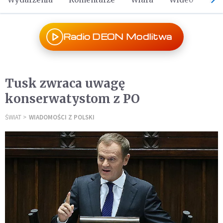
Radio DEON Modlitwa
Tusk zwraca uwagę
konserwatystom z PO
ŚWIAT
WIADOMOŚCI Z POLSKI