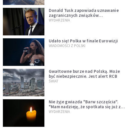
Donald Tusk zapowiada uznawanie
zagranicznych związków
jednopłciowych. "Państwo oblało ten
WYDARZENIA
test"
Udało się! Polka w finale Eurowizji
WIADOMOŚCI Z POLSKI
Gwałtowne burze nad Polską. Może
być niebezpiecznie. Jest alert RCB
ŚWIAT
Nie żyje gwiazda "Barw szczęścia".
"Mam nadzieję, że spotkała się już z
Bogiem, którego tak bardzo kochała"
WYDARZENIA