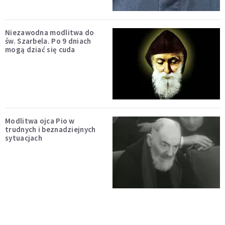
Niezawodna modlitwa do
św. Szarbela. Po 9 dniach
mogą dziać się cuda
Modlitwa ojca Pio w
trudnych i beznadziejnych
sytuacjach