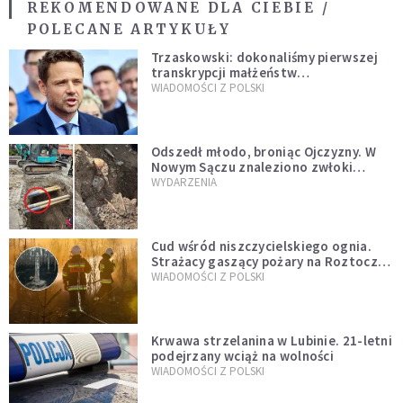
REKOMENDOWANE DLA CIEBIE /
POLECANE ARTYKUŁY
Trzaskowski: dokonaliśmy pierwszej
transkrypcji małżeństw
jednopłciowych. “Tak jak
WIADOMOŚCI Z POLSKI
zapowiadałem, bez zwłoki,
natychmiast”
Odszedł młodo, broniąc Ojczyzny. W
Nowym Sączu znaleziono zwłoki
mężczyzny z czasów potopu
WYDARZENIA
szwedzkiego
Cud wśród niszczycielskiego ognia.
Strażacy gaszący pożary na Roztoczu
opublikowali niezwykłe zdjęcie
WIADOMOŚCI Z POLSKI
Krwawa strzelanina w Lubinie. 21-letni
podejrzany wciąż na wolności
WIADOMOŚCI Z POLSKI