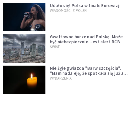
Udało się! Polka w finale Eurowizji
WIADOMOŚCI Z POLSKI
Gwałtowne burze nad Polską. Może
być niebezpiecznie. Jest alert RCB
ŚWIAT
Nie żyje gwiazda "Barw szczęścia".
"Mam nadzieję, że spotkała się już z
Bogiem, którego tak bardzo kochała"
WYDARZENIA