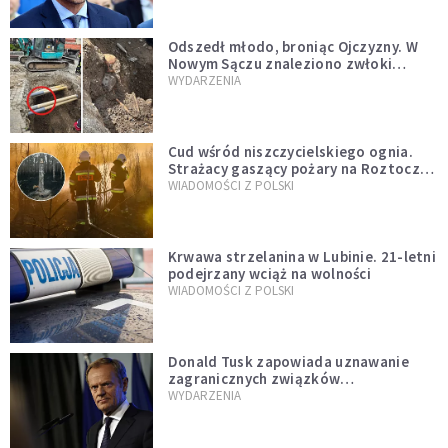
natychmiast”
Odszedł młodo, broniąc Ojczyzny. W
Nowym Sączu znaleziono zwłoki
mężczyzny z czasów potopu
WYDARZENIA
szwedzkiego
Cud wśród niszczycielskiego ognia.
Strażacy gaszący pożary na Roztoczu
opublikowali niezwykłe zdjęcie
WIADOMOŚCI Z POLSKI
Krwawa strzelanina w Lubinie. 21-letni
podejrzany wciąż na wolności
WIADOMOŚCI Z POLSKI
Donald Tusk zapowiada uznawanie
zagranicznych związków
jednopłciowych. "Państwo oblało ten
WYDARZENIA
test"