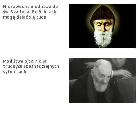
Niezawodna modlitwa do
św. Szarbela. Po 9 dniach
mogą dziać się cuda
Modlitwa ojca Pio w
trudnych i beznadziejnych
sytuacjach