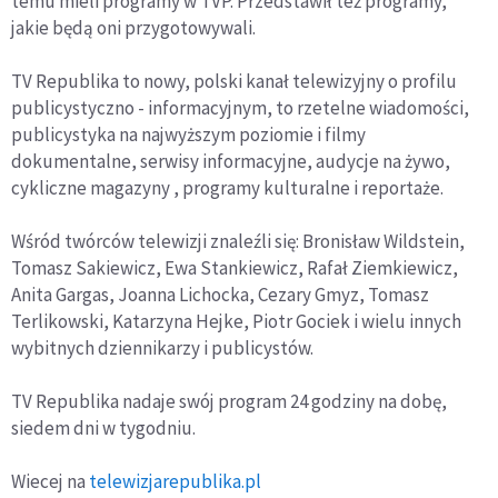
temu mieli programy w TVP. Przedstawił też programy,
jakie będą oni przygotowywali.
TV Republika to nowy, polski kanał telewizyjny o profilu
publicystyczno - informacyjnym, to rzetelne wiadomości,
publicystyka na najwyższym poziomie i filmy
dokumentalne, serwisy informacyjne, audycje na żywo,
cykliczne magazyny , programy kulturalne i reportaże.
Wśród twórców telewizji znaleźli się: Bronisław Wildstein,
Tomasz Sakiewicz, Ewa Stankiewicz, Rafał Ziemkiewicz,
Anita Gargas, Joanna Lichocka, Cezary Gmyz, Tomasz
Terlikowski, Katarzyna Hejke, Piotr Gociek i wielu innych
wybitnych dziennikarzy i publicystów.
TV Republika nadaje swój program 24 godziny na dobę,
siedem dni w tygodniu.
Wiecej na
telewizjarepublika.pl