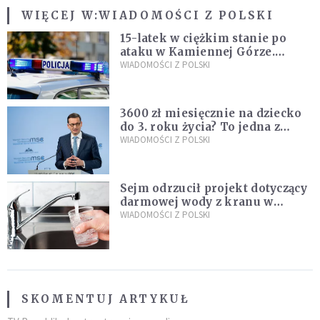
WIĘCEJ W:
WIADOMOŚCI Z POLSKI
15-latek w ciężkim stanie po
ataku w Kamiennej Górze.
Policja zatrzymała dwóch
WIADOMOŚCI Z POLSKI
nastolatków
3600 zł miesięcznie na dziecko
do 3. roku życia? To jedna z
propozycji programu "Rozwój
WIADOMOŚCI Z POLSKI
Plus"
Sejm odrzucił projekt dotyczący
darmowej wody z kranu w
restauracjach
WIADOMOŚCI Z POLSKI
SKOMENTUJ ARTYKUŁ