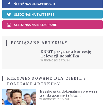
ŚLEDŹ NAS NA FACEBOOKU
ŚLEDŹ NAS NA TWITTERZE
ŚLEDŹ NAS NA INSTAGRAMIE
POWIĄZANE ARTYKUŁY
KRRiT przyznała koncesję
Telewizji Republika
WIADOMOŚCI Z POLSKI
REKOMENDOWANE DLA CIEBIE /
POLECANE ARTYKUŁY
Trzaskowski: dokonaliśmy pierwszej
transkrypcji małżeństw
jednopłciowych. “Tak jak
WIADOMOŚCI Z POLSKI
zapowiadałem, bez zwłoki,