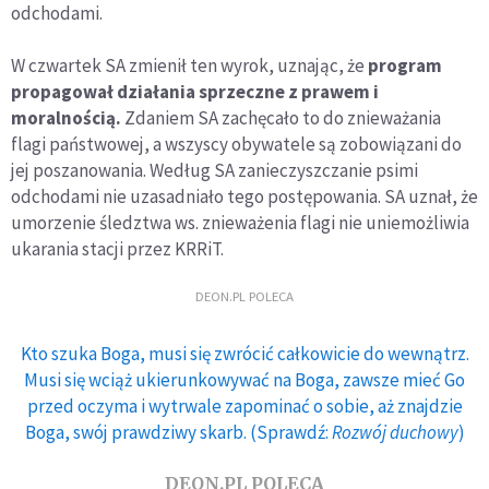
odchodami.
W czwartek SA zmienił ten wyrok, uznając, że
program
propagował działania sprzeczne z prawem i
moralnością.
Zdaniem SA zachęcało to do znieważania
flagi państwowej, a wszyscy obywatele są zobowiązani do
jej poszanowania. Według SA zanieczyszczanie psimi
odchodami nie uzasadniało tego postępowania. SA uznał, że
umorzenie śledztwa ws. znieważenia flagi nie uniemożliwia
ukarania stacji przez KRRiT.
DEON.PL POLECA
Kto szuka Boga, musi się zwrócić całkowicie do wewnątrz.
Musi się wciąż ukierunkowywać na Boga, zawsze mieć Go
przed oczyma i wytrwale zapominać o sobie, aż znajdzie
Boga, swój prawdziwy skarb. (Sprawdź:
Rozwój duchowy
)
DEON.PL POLECA