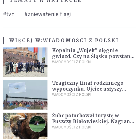
TEMATY W ARTYKULE
#tvn
#znieważenie flagi
WIĘCEJ W:
WIADOMOŚCI Z POLSKI
Kopalnia „Wujek” sięgnie
gwiazd. Czy na Śląsku powstanie
„Dolina Krzemowa”?
WIADOMOŚCI Z POLSKI
Tragiczny finał rodzinnego
wypoczynku. Ojciec usłyszy
zarzuty
WIADOMOŚCI Z POLSKI
Żubr poturbował turystę w
Puszczy Białowieskiej. Nagranie
daje do myślenia
WIADOMOŚCI Z POLSKI