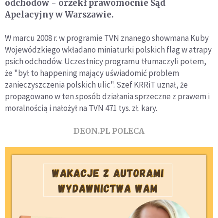
odchodów - orzekł prawomocnie Sąd
Apelacyjny w Warszawie.
W marcu 2008 r. w programie TVN znanego showmana Kuby
Wojewódzkiego wkładano miniaturki polskich flag w atrapy
psich odchodów. Uczestnicy programu tłumaczyli potem,
że "był to happening mający uświadomić problem
zanieczyszczenia polskich ulic". Szef KRRiT uznał, że
propagowano w ten sposób działania sprzeczne z prawem i
moralnością i nałożył na TVN 471 tys. zł. kary.
DEON.PL POLECA