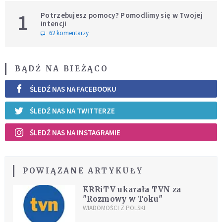
1
Potrzebujesz pomocy? Pomodlimy się w Twojej
intencji
62 komentarzy
BĄDŹ NA BIEŻĄCO
ŚLEDŹ NAS NA FACEBOOKU
ŚLEDŹ NAS NA TWITTERZE
ŚLEDŹ NAS NA INSTAGRAMIE
POWIĄZANE ARTYKUŁY
KRRiTV ukarała TVN za
"Rozmowy w Toku"
WIADOMOŚCI Z POLSKI