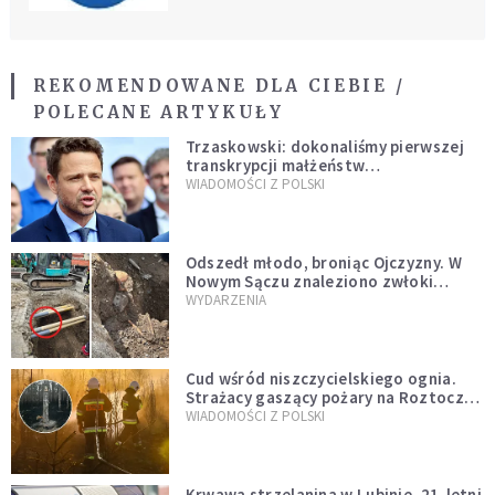
REKOMENDOWANE DLA CIEBIE /
POLECANE ARTYKUŁY
Trzaskowski: dokonaliśmy pierwszej
transkrypcji małżeństw
jednopłciowych. “Tak jak
WIADOMOŚCI Z POLSKI
zapowiadałem, bez zwłoki,
natychmiast”
Odszedł młodo, broniąc Ojczyzny. W
Nowym Sączu znaleziono zwłoki
mężczyzny z czasów potopu
WYDARZENIA
szwedzkiego
Cud wśród niszczycielskiego ognia.
Strażacy gaszący pożary na Roztoczu
opublikowali niezwykłe zdjęcie
WIADOMOŚCI Z POLSKI
Krwawa strzelanina w Lubinie. 21-letni