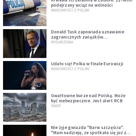
podejrzany wciąż na wolności
WIADOMOŚCI Z POLSKI
Donald Tusk zapowiada uznawanie
zagranicznych związków
jednopłciowych. "Państwo oblało ten
WYDARZENIA
test"
Udało się! Polka w finale Eurowizji
WIADOMOŚCI Z POLSKI
Gwałtowne burze nad Polską. Może
być niebezpiecznie. Jest alert RCB
ŚWIAT
Nie żyje gwiazda "Barw szczęścia".
"Mam nadzieję, że spotkała się już z